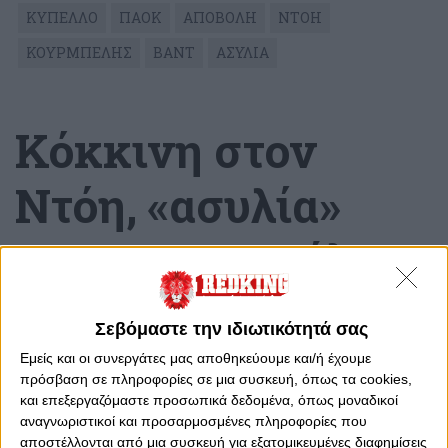
ΚΥΠΕΛΛΟ
ΠΑΟΚ
ΑΠΟΒΟΛΗ
ΝΤΟΗ
ΚΟΥΡΜΠΕΛΗΣ
ΒΑΝΤ
ΑΣΥΛΙΑ
Κόκκινη στον
Nτόη, «ασυλία»
στον Κουρμπέλη!
Πέμπτη, 26 Ιανουαρίου 2023 - 22:21
Σεβόμαστε την ιδιωτικότητά σας
Εμείς και οι συνεργάτες μας αποθηκεύουμε και/ή έχουμε
πρόσβαση σε πληροφορίες σε μια συσκευή, όπως τα cookies,
και επεξεργαζόμαστε προσωπικά δεδομένα, όπως μοναδικοί
αναγνωριστικοί και προσαρμοσμένες πληροφορίες που
αποστέλλονται από μια συσκευή για εξατομικευμένες διαφημίσεις