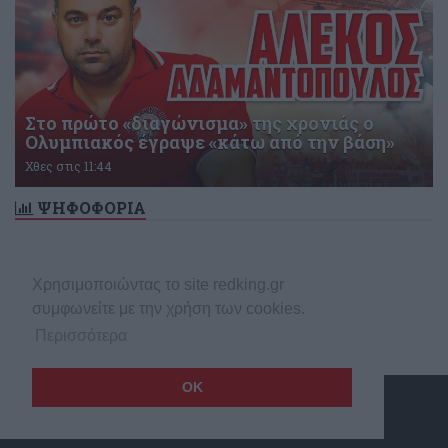
Στο πρώτο «διαγώνισμα» της χρονιάς ο
Ολυμπιακός έγραψε «κάτω από την βάση»
Χθες στις 11:44
ΨΗΦΟΦΟΡΙΑ
Δεν υπάρχει ενεργή δημοσκόπηση
Χρησιμοποιώντας το site redking.gr
συμφωνείτε με την χρήση των cookies.
Περισσότερα
OK
Copyright © 2026 redking.gr
Made by
net
stream