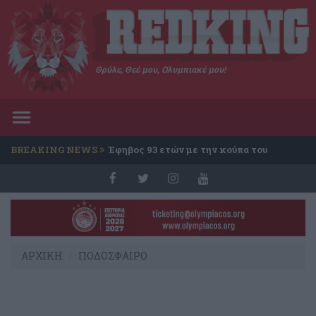
Θρύλε, Θεέ μου, Ολυμπιακέ μου!
Toggle
navigation
BREAKING NEWS
Έφηβος 93 ετών με την κούπα του
Conference
ΑΡΧΙΚΗ
ΠΟΔΟΣΦΑΙΡΟ