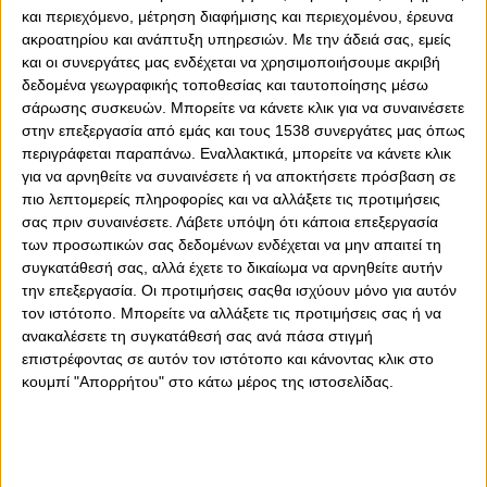
και περιεχόμενο, μέτρηση διαφήμισης και περιεχομένου, έρευνα
ακροατηρίου και ανάπτυξη υπηρεσιών.
Με την άδειά σας, εμείς
και οι συνεργάτες μας ενδέχεται να χρησιμοποιήσουμε ακριβή
δεδομένα γεωγραφικής τοποθεσίας και ταυτοποίησης μέσω
σάρωσης συσκευών. Μπορείτε να κάνετε κλικ για να συναινέσετε
στην επεξεργασία από εμάς και τους 1538 συνεργάτες μας όπως
περιγράφεται παραπάνω. Εναλλακτικά, μπορείτε να κάνετε κλικ
για να αρνηθείτε να συναινέσετε ή να αποκτήσετε πρόσβαση σε
0
0
πιο λεπτομερείς πληροφορίες και να αλλάξετε τις προτιμήσεις
σας πριν συναινέσετε.
Λάβετε υπόψη ότι κάποια επεξεργασία
Στον αγώνα Άρης-Ολυμπιακός, O Ούγγρος διαιτητής
των προσωπικών σας δεδομένων ενδέχεται να μην απαιτεί τη
Ιστβάν Βαντ, έκανε το άσπρο μαύρο καθώς «βάφτισε»
συγκατάθεσή σας, αλλά έχετε το δικαίωμα να αρνηθείτε αυτήν
πέναλτι το κεφαλοκλείδωμα του Γκρέι στον Ντόη, τον
την επεξεργασία. Οι προτιμήσεις σαςθα ισχύουν μόνο για αυτόν
οποίο απέβαλε άδικα.
τον ιστότοπο. Μπορείτε να αλλάξετε τις προτιμήσεις σας ή να
ανακαλέσετε τη συγκατάθεσή σας ανά πάσα στιγμή
Πάμε τώρα, στο ματς Παναθηναϊκός-ΠΑΟΚ… Ο
επιστρέφοντας σε αυτόν τον ιστότοπο και κάνοντας κλικ στο
Κουρμπέλης που έχει ήδη κίτρινη κάρτα από το πρώτο
κουμπί "Απορρήτου" στο κάτω μέρος της ιστοσελίδας.
μέρος, να ρίχνει αγκωνιά στον Νάρει, αλλά τον Φιλανδό
ρέφερι Βίλνανεν να μην δείχνει τη δεύτερη κίτρινη που
θα σήμαινε και την αποβολή του Έλληνα ποδοσφαιριστή
των γηπεδούχων και την στέρηση της συμμετοχής στο
επόμενο ματς του Παναθηναϊκού…