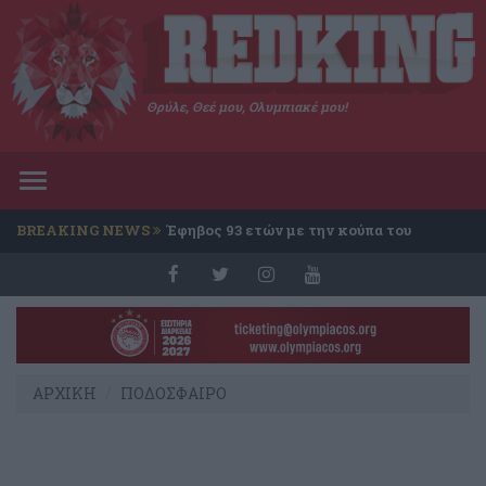
Θρύλε, Θεέ μου, Ολυμπιακέ μου!
Toggle
navigation
BREAKING NEWS
Έφηβος 93 ετών με την κούπα του
Conference
ΑΡΧΙΚΗ
ΠΟΔΟΣΦΑΙΡΟ