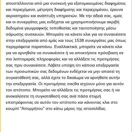
αποστέλλονται από μια συσκευή για εξατομικευμένες διαφημίσεις
και περιεχόμενο, μέτρηση διαφήμισης και περιεχομένου, έρευνα
ακροατηρίου και ανάπτυξη υπηρεσιών.
Με την άδειά σας, εμείς
και οι συνεργάτες μας ενδέχεται να χρησιμοποιήσουμε ακριβή
δεδομένα γεωγραφικής τοποθεσίας και ταυτοποίησης μέσω
σάρωσης συσκευών. Μπορείτε να κάνετε κλικ για να συναινέσετε
στην επεξεργασία από εμάς και τους 1538 συνεργάτες μας όπως
περιγράφεται παραπάνω. Εναλλακτικά, μπορείτε να κάνετε κλικ
για να αρνηθείτε να συναινέσετε ή να αποκτήσετε πρόσβαση σε
0
0
πιο λεπτομερείς πληροφορίες και να αλλάξετε τις προτιμήσεις
σας πριν συναινέσετε.
Λάβετε υπόψη ότι κάποια επεξεργασία
των προσωπικών σας δεδομένων ενδέχεται να μην απαιτεί τη
Τη δική του πρωτοπορία συνεχίζει ο Ολυμπιακός,
συγκατάθεσή σας, αλλά έχετε το δικαίωμα να αρνηθείτε αυτήν
θέτοντας για πρώτη φορά σε εφαρμογή τη νέα υπηρεσία
την επεξεργασία. Οι προτιμήσεις σαςθα ισχύουν μόνο για αυτόν
του, για φιλάθλους με οπτική αναπηρία, σε συνεργασία με
τον ιστότοπο. Μπορείτε να αλλάξετε τις προτιμήσεις σας ή να
το Πάντειο Πανεπιστήμιο. Και όπως ενημέρωσε
ανακαλέσετε τη συγκατάθεσή σας ανά πάσα στιγμή
«ερυθρόλευκη» ΠΑΕ οι θέσεις για το ματς με τον Άρη
επιστρέφοντας σε αυτόν τον ιστότοπο και κάνοντας κλικ στο
εξαντλήθηκαν.
κουμπί "Απορρήτου" στο κάτω μέρος της ιστοσελίδας.
«Αναλυτικά:
Η ΠΑΕ Ολυμπιακός για το ματς απέναντι στον Άρη στο