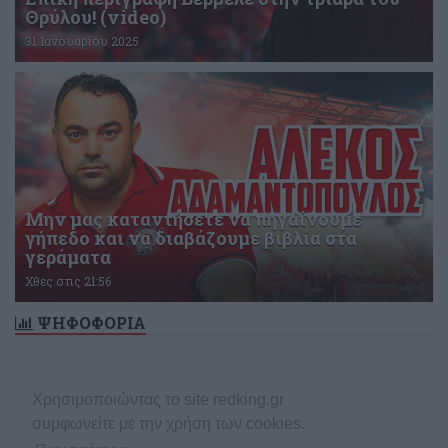
Θρύλου! (video)
31 Ιανουαρίου 2025
Μην μας καταντήσετε να πηγαίνουμε
γήπεδο και να διαβάζουμε βιβλία στα
γεράματα
Χθες στις 21:56
ΨΗΦΟΦΟΡΙΑ
Δεν υπάρχει ενεργή δημοσκόπηση
Χρησιμοποιώντας το site redking.gr
συμφωνείτε με την χρήση των cookies.