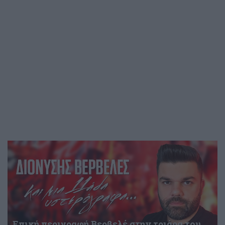
Επική περιγραφή Βερβελέ στην τριάρα του