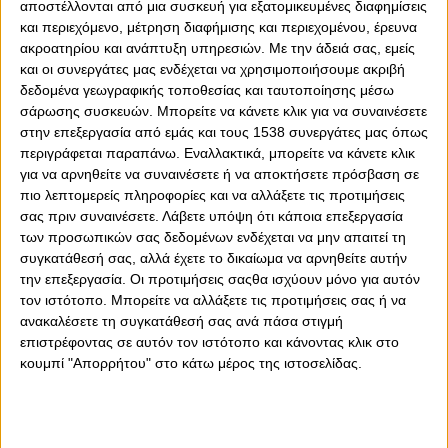
αποστέλλονται από μια συσκευή για εξατομικευμένες διαφημίσεις
και περιεχόμενο, μέτρηση διαφήμισης και περιεχομένου, έρευνα
ακροατηρίου και ανάπτυξη υπηρεσιών.
Με την άδειά σας, εμείς
και οι συνεργάτες μας ενδέχεται να χρησιμοποιήσουμε ακριβή
δεδομένα γεωγραφικής τοποθεσίας και ταυτοποίησης μέσω
σάρωσης συσκευών. Μπορείτε να κάνετε κλικ για να συναινέσετε
στην επεξεργασία από εμάς και τους 1538 συνεργάτες μας όπως
περιγράφεται παραπάνω. Εναλλακτικά, μπορείτε να κάνετε κλικ
0
0
για να αρνηθείτε να συναινέσετε ή να αποκτήσετε πρόσβαση σε
πιο λεπτομερείς πληροφορίες και να αλλάξετε τις προτιμήσεις
Πρόβλημα της τελευταίας στιγμής προέκυψε στον
σας πριν συναινέσετε.
Λάβετε υπόψη ότι κάποια επεξεργασία
Ολυμπιακό, ενόψει της αποψινής ρεβάνς για τα ημιτελικά
των προσωπικών σας δεδομένων ενδέχεται να μην απαιτεί τη
του Κυπέλλου Ελλάδας, με αντίπαλο την ΑΕΚ, στο «Γ.
συγκατάθεσή σας, αλλά έχετε το δικαίωμα να αρνηθείτε αυτήν
Καραϊσκάκης». Κι αυτό, διότι ο Ροντινέι τέθηκε νοκ άουτ
την επεξεργασία. Οι προτιμήσεις σαςθα ισχύουν μόνο για αυτόν
για την μεγάλη «μάχη» με τους «κιτρινόμαυρους», λόγω
τον ιστότοπο. Μπορείτε να αλλάξετε τις προτιμήσεις σας ή να
μιας ίωσης που τον ταλαιπωρεί.
ανακαλέσετε τη συγκατάθεσή σας ανά πάσα στιγμή
επιστρέφοντας σε αυτόν τον ιστότοπο και κάνοντας κλικ στο
Ο Βραζιλιάνος δεξιός μπακ, ο οποίος παραμένει κλινήρης
κουμπί "Απορρήτου" στο κάτω μέρος της ιστοσελίδας.
και δεν μπορεί να αγωνιστεί, αποτελεί μία σημαντική
απουσία, αφού είναι βασικό «γρανάζι» στην ενδεκάδα του
Ολυμπιακού από τον περασμένο Ιανουάριο. Ο ίδιος,
μάλιστα, δεν είχε αγωνιστεί ως βασικός στον πρώτο