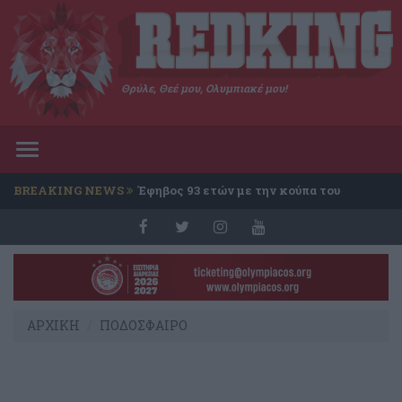
Θρύλε, Θεέ μου, Ολυμπιακέ μου!
Toggle
navigation
BREAKING NEWS
Έφηβος 93 ετών με την κούπα του
Conference
ΑΡΧΙΚΗ
ΠΟΔΟΣΦΑΙΡΟ