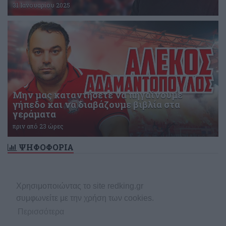
31 Ιανουαρίου 2025
Μην μας καταντήσετε να πηγαίνουμε
γήπεδο και να διαβάζουμε βιβλία στα
γεράματα
πριν από 23 ώρες
ΨΗΦΟΦΟΡΙΑ
Δεν υπάρχει ενεργή δημοσκόπηση
Χρησιμοποιώντας το site redking.gr
συμφωνείτε με την χρήση των cookies.
Περισσότερα