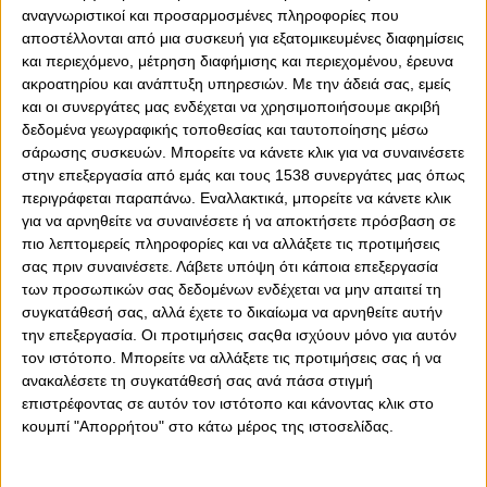
αναγνωριστικοί και προσαρμοσμένες πληροφορίες που
αποστέλλονται από μια συσκευή για εξατομικευμένες διαφημίσεις
και περιεχόμενο, μέτρηση διαφήμισης και περιεχομένου, έρευνα
ακροατηρίου και ανάπτυξη υπηρεσιών.
Με την άδειά σας, εμείς
και οι συνεργάτες μας ενδέχεται να χρησιμοποιήσουμε ακριβή
δεδομένα γεωγραφικής τοποθεσίας και ταυτοποίησης μέσω
σάρωσης συσκευών. Μπορείτε να κάνετε κλικ για να συναινέσετε
στην επεξεργασία από εμάς και τους 1538 συνεργάτες μας όπως
0
0
περιγράφεται παραπάνω. Εναλλακτικά, μπορείτε να κάνετε κλικ
για να αρνηθείτε να συναινέσετε ή να αποκτήσετε πρόσβαση σε
Ένα ακόμα γκολ με τη φανέλα της Σταντάρ Λιέγης
πιο λεπτομερείς πληροφορίες και να αλλάξετε τις προτιμήσεις
σημείωσε ο Φιλίπ Ζινκερνάγκελ στην αναμέτρηση
σας πριν συναινέσετε.
Λάβετε υπόψη ότι κάποια επεξεργασία
κόντρα Βέστερλο.
των προσωπικών σας δεδομένων ενδέχεται να μην απαιτεί τη
συγκατάθεσή σας, αλλά έχετε το δικαίωμα να αρνηθείτε αυτήν
Ο Δανός μεσοεπιθετικός, ο οποίος είναι δανεικός από
την επεξεργασία. Οι προτιμήσεις σαςθα ισχύουν μόνο για αυτόν
τον Ολυμπιακό, μετά από ωραία συνεργασίας των
τον ιστότοπο. Μπορείτε να αλλάξετε τις προτιμήσεις σας ή να
παικτών της Σταντάρ, έστειλε την μπάλα στα δίχτυα με
ανακαλέσετε τη συγκατάθεσή σας ανά πάσα στιγμή
ωραίο πλασέ. Μάλιστα, στην αρχή του ακύρωσαν αλλά
επιστρέφοντας σε αυτόν τον ιστότοπο και κάνοντας κλικ στο
τελικά μέτρησε μετά από εξέταση στο VAR. Για την
κουμπί "Απορρήτου" στο κάτω μέρος της ιστοσελίδας.
ιστορία το ματς έληξε 2-2.
η
Ο Ζινκερνάγκελ κατέγραψε τη 27
συμμετοχή του σε