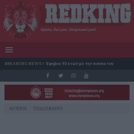
Θρύλε, Θεέ μου, Ολυμπιακέ μου!
Toggle
navigation
BREAKING NEWS
Έφηβος 93 ετών με την κούπα του
Conference
ΑΡΧΙΚΗ
ΠΟΔΟΣΦΑΙΡΟ