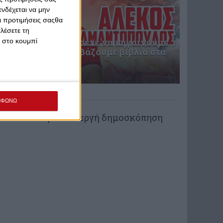
νδέχεται να μην
Οι προτιμήσεις σαςθα
λέσετε τη
Μην μας καταντήσετε να πηγαίνουμε
κ στο κουμπί
γήπεδο και να διαβάζουμε βιβλία στα
γεράματα
πριν από 3 ώρες
ΨΗΦΟΦΟΡΙΑ
ΜΦΩΝΩ
Δεν υπάρχει ενεργή δημοσκόπηση