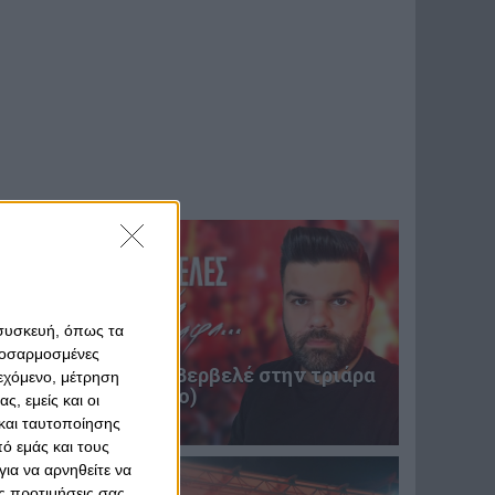
 συσκευή, όπως τα
προσαρμοσμένες
Επική περιγραφή Βερβελέ στην τριάρα
ιεχόμενο, μέτρηση
του Θρύλου! (video)
ς, εμείς και οι
31 Ιανουαρίου 2025
και ταυτοποίησης
ό εμάς και τους
ια να αρνηθείτε να
ς προτιμήσεις σας