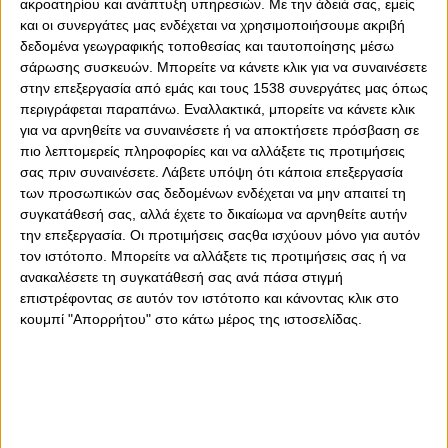
ακροατηρίου και ανάπτυξη υπηρεσιών.
Με την άδειά σας, εμείς
και οι συνεργάτες μας ενδέχεται να χρησιμοποιήσουμε ακριβή
δεδομένα γεωγραφικής τοποθεσίας και ταυτοποίησης μέσω
σάρωσης συσκευών. Μπορείτε να κάνετε κλικ για να συναινέσετε
στην επεξεργασία από εμάς και τους 1538 συνεργάτες μας όπως
0
0
περιγράφεται παραπάνω. Εναλλακτικά, μπορείτε να κάνετε κλικ
για να αρνηθείτε να συναινέσετε ή να αποκτήσετε πρόσβαση σε
πιο λεπτομερείς πληροφορίες και να αλλάξετε τις προτιμήσεις
Αργεντινή, μία χώρα με πλουσιότατη ποδοσφαιρική
σας πριν συναινέσετε.
Λάβετε υπόψη ότι κάποια επεξεργασία
παράδοση... Με την οποία έχει ταυτιστεί όσο ο
των προσωπικών σας δεδομένων ενδέχεται να μην απαιτεί τη
Ολυμπιακός, όσον αφορά την επιλογή ποδοσφαιριστών!
συγκατάθεσή σας, αλλά έχετε το δικαίωμα να αρνηθείτε αυτήν
Από εκεί προέρχεται το 3ο μεταγραφικό απόκτημα του
την επεξεργασία. Οι προτιμήσεις σαςθα ισχύουν μόνο για αυτόν
καλοκαιριού, ο Νικολάς Φρέιρε! Ο 29χρονος κεντρικός
τον ιστότοπο. Μπορείτε να αλλάξετε τις προτιμήσεις σας ή να
αμυντικός αποκτήθηκε από την Πούμας, προκειμένου να
ανακαλέσετε τη συγκατάθεσή σας ανά πάσα στιγμή
συμπληρώσει την αμυντική γραμμή και να αποτελέσει
επιστρέφοντας σε αυτόν τον ιστότοπο και κάνοντας κλικ στο
«κολώνα» της άμυνας του Ντιέγκο Μαρτίνεθ.
κουμπί "Απορρήτου" στο κάτω μέρος της ιστοσελίδας.
Διαβάστε τη συνέχεια
ΕΔΩ.