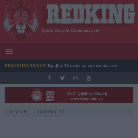
Θρύλε, Θεέ μου, Ολυμπιακέ μου!
Toggle
navigation
BREAKING NEWS
Έφηβος 93 ετών με την κούπα του
Conference
ΑΡΧΙΚΗ
ΠΟΔΟΣΦΑΙΡΟ