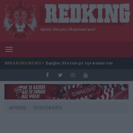
Θρύλε, Θεέ μου, Ολυμπιακέ μου!
Toggle
navigation
BREAKING NEWS
Έφηβος 93 ετών με την κούπα του
Conference
ΑΡΧΙΚΗ
ΠΟΔΟΣΦΑΙΡΟ