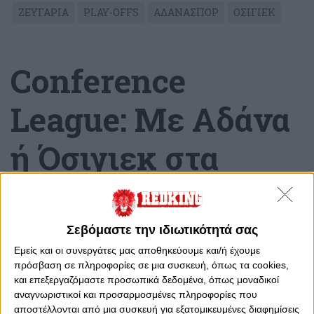
ΖΕΥΓΑΡΙΑ
PLAY-OFFS
ΑΔΑΝΑΣΠΟΡ
ΟΣΙΓΙΕΚ
Conference
League: Με Αδάνα
ή Όσιγιεκ στα
playoffs, αν
αποκλειστεί από
Σεβόμαστε την ιδιωτικότητά σας
Εμείς και οι συνεργάτες μας αποθηκεύουμε και/ή έχουμε
την Γκενκ
πρόσβαση σε πληροφορίες σε μια συσκευή, όπως τα cookies,
και επεξεργαζόμαστε προσωπικά δεδομένα, όπως μοναδικοί
αναγνωριστικοί και προσαρμοσμένες πληροφορίες που
Δευτέρα, 7 Αυγούστου 2023 - 15:23
αποστέλλονται από μια συσκευή για εξατομικευμένες διαφημίσεις