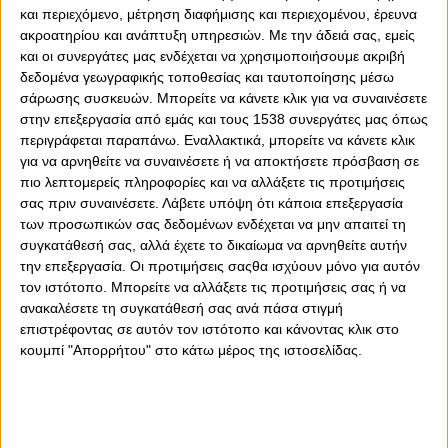
και περιεχόμενο, μέτρηση διαφήμισης και περιεχομένου, έρευνα
ακροατηρίου και ανάπτυξη υπηρεσιών.
Με την άδειά σας, εμείς
και οι συνεργάτες μας ενδέχεται να χρησιμοποιήσουμε ακριβή
δεδομένα γεωγραφικής τοποθεσίας και ταυτοποίησης μέσω
σάρωσης συσκευών. Μπορείτε να κάνετε κλικ για να συναινέσετε
στην επεξεργασία από εμάς και τους 1538 συνεργάτες μας όπως
περιγράφεται παραπάνω. Εναλλακτικά, μπορείτε να κάνετε κλικ
για να αρνηθείτε να συναινέσετε ή να αποκτήσετε πρόσβαση σε
πιο λεπτομερείς πληροφορίες και να αλλάξετε τις προτιμήσεις
σας πριν συναινέσετε.
Λάβετε υπόψη ότι κάποια επεξεργασία
των προσωπικών σας δεδομένων ενδέχεται να μην απαιτεί τη
συγκατάθεσή σας, αλλά έχετε το δικαίωμα να αρνηθείτε αυτήν
την επεξεργασία. Οι προτιμήσεις σαςθα ισχύουν μόνο για αυτόν
τον ιστότοπο. Μπορείτε να αλλάξετε τις προτιμήσεις σας ή να
0
0
ανακαλέσετε τη συγκατάθεσή σας ανά πάσα στιγμή
επιστρέφοντας σε αυτόν τον ιστότοπο και κάνοντας κλικ στο
Ο Ολυμπιακός έμαθε και τους πιθανούς αντιπάλους του
κουμπί "Απορρήτου" στο κάτω μέρος της ιστοσελίδας.
στο Conference League, μετά και την κλήρωση του
Europa League, καθώς θα αντιμετωπίσει τη νικήτρια του
ζευγαριού Αδάνα Ντεμίρσπορ – Όσιγιεκ, σε περίπτωση
που δεν τα καταφέρει απέναντι στη Γκενκ.