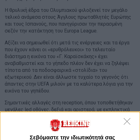
Η θρυλική έδρα του Ολυμπιακού φιλοξενεί τον μεγάλο
τελικό ανάμεσα στους Άγγλους πρωταθλητές Ευρώπης
και τους Ισπανούς, που πανηγύρισαν την περασμένη
σεζόν την κατάκτηση του Europa League.
Αξίζει να σημειωθεί ότι μετά τις ενέργειες και τα έργα
που έχουν κάνει οι «ερυθρόλευκοι» το τελευταίο
διάστημα η εικόνα του «Γ. Καραϊσκάκης» έχει
αναβαθμιστεί και το γήπεδο πλέον δεν έχει να ζηλέψει
τίποτα από τα ποδοσφαιρικά «στολίδια» του
εξωτερικού. Δεν είναι άλλωστε τυχαίο το γεγονός ότι
άπαντες στην UEFA μιλούν με τα καλύτερα λόγια για την
εικόνα του γηπέδου.
Σημαντικές αλλαγές στη reception, όπου τοποθετήθηκαν
μεγάλες led οθόνες, δεξιά και αριστερά, με εκπληκτικά
χρώματα ενώ αλλαγές έγιναν και στις σουίτες. Υπήρξε
επίσης τοποθέτηση μεγάλης Led οθόνης στον τρίτο
όροφο.
Σεβόμαστε την ιδιωτικότητά σας