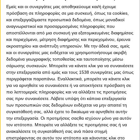
Οι τίτλοι που έχει κατακτήσει ο Ολυμπιακός και οι
Εμείς και οι συνεργάτες μας αποθηκεύουμε και/ή έχουμε
ευρωπαϊκές παρουσίες των «ερυθρόλευκων»,
πρόσβαση σε πληροφορίες σε μια συσκευή, όπως τα cookies,
βρίσκονται σε περίοπτη θέση στον χώρο υποδοχής του
και επεξεργαζόμαστε προσωπικά δεδομένα, όπως μοναδικοί
Καραϊσκάκη
αναγνωριστικοί και προσαρμοσμένες πληροφορίες που
αποστέλλονται από μια συσκευή για εξατομικευμένες διαφημίσεις
Αλλαγές έγιναν στον φωτισμό του σταδίου, τόσο έξω
και περιεχόμενο, μέτρηση διαφήμισης και περιεχομένου, έρευνα
στον αγωνιστικό χώρο όσο και σε αίθουσες, όπως σε
ακροατηρίου και ανάπτυξη υπηρεσιών.
Με την άδειά σας, εμείς
εκείνη της συνέντευξης Τύπου, ενώ έγιναν παρεμβάσεις
και οι συνεργάτες μας ενδέχεται να χρησιμοποιήσουμε ακριβή
σε τεχνολογικό επίπεδο, οι οποίες κάποιες μπορεί να
δεδομένα γεωγραφικής τοποθεσίας και ταυτοποίησης μέσω
μην είναι ορατές, αλλά έχουν εκσυγχρονίσει το στάδιο.
σάρωσης συσκευών. Μπορείτε να κάνετε κλικ για να συναινέσετε
στην επεξεργασία από εμάς και τους 1538 συνεργάτες μας όπως
Εντυπωσιάστηκαν τα στελέχη της UEFA
περιγράφεται παραπάνω. Εναλλακτικά, μπορείτε να κάνετε κλικ
για να αρνηθείτε να συναινέσετε ή να αποκτήσετε πρόσβαση σε
Τα στελέχη της UEFA εντυπωσιάστηκαν από την εικόνα
πιο λεπτομερείς πληροφορίες και να αλλάξετε τις προτιμήσεις
του γηπέδου του Ολυμπιακού και μιλούσαν με τα
σας πριν συναινέσετε.
Λάβετε υπόψη ότι κάποια επεξεργασία
καλύτερα λόγια για το «Καραϊσκάκη», ενδεικτικό και
των προσωπικών σας δεδομένων ενδέχεται να μην απαιτεί τη
αυτό των κινήσεων που έκαναν οι ιθύνοντες των
συγκατάθεσή σας, αλλά έχετε το δικαίωμα να αρνηθείτε αυτήν
«ερυθρόλευκων».
την επεξεργασία. Οι προτιμήσεις σαςθα ισχύουν μόνο για αυτόν
τον ιστότοπο. Μπορείτε να αλλάξετε τις προτιμήσεις σας ή να
Η αναβάθμιση του γηπέδου του Ολυμπιακού ήταν αν μη τι
ανακαλέσετε τη συγκατάθεσή σας ανά πάσα στιγμή
άλλο εντυπωσιακή κι αυτό κέρδισε τους ανθρώπους της
επιστρέφοντας σε αυτόν τον ιστότοπο και κάνοντας κλικ στο
ευρωπαϊκής ποδοσφαιρικής ομοσπονδίας.