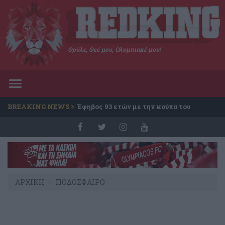
Θρύλε, Θεέ μου, Ολυμπιακέ μου!
Toggle
navigation
BREAKING NEWS
Έφηβος 93 ετών με την κούπα του
Conference
ΑΡΧΙΚΗ
ΠΟΔΟΣΦΑΙΡΟ