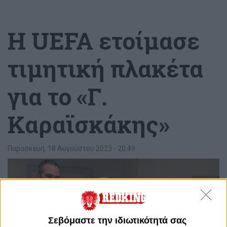
Η UEFA ετοίμασε
τιμητική πλακέτα
για το «Γ.
Καραϊσκάκης»
Παρασκευή, 18 Αυγούστου 2023 - 20:49
Σεβόμαστε την ιδιωτικότητά σας