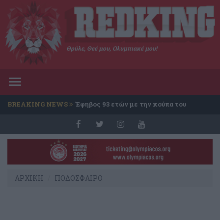
Θρύλε, Θεέ μου, Ολυμπιακέ μου!
Toggle
navigation
BREAKING NEWS
Έφηβος 93 ετών με την κούπα του
Conference
ΑΡΧΙΚΗ
ΠΟΔΟΣΦΑΙΡΟ