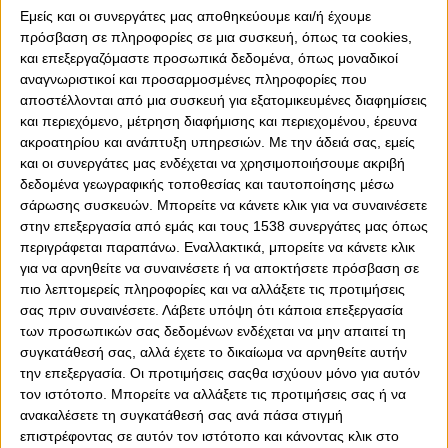
Εμείς και οι συνεργάτες μας αποθηκεύουμε και/ή έχουμε
πρόσβαση σε πληροφορίες σε μια συσκευή, όπως τα cookies,
και επεξεργαζόμαστε προσωπικά δεδομένα, όπως μοναδικοί
αναγνωριστικοί και προσαρμοσμένες πληροφορίες που
αποστέλλονται από μια συσκευή για εξατομικευμένες διαφημίσεις
και περιεχόμενο, μέτρηση διαφήμισης και περιεχομένου, έρευνα
ακροατηρίου και ανάπτυξη υπηρεσιών.
Με την άδειά σας, εμείς
0
0
και οι συνεργάτες μας ενδέχεται να χρησιμοποιήσουμε ακριβή
δεδομένα γεωγραφικής τοποθεσίας και ταυτοποίησης μέσω
Με απόλυτη επιτυχία διοργανώθηκε το Super Cup στο
σάρωσης συσκευών. Μπορείτε να κάνετε κλικ για να συναινέσετε
«Γεώργιος Καραϊσκάκης» το βράδυ της Τετάρτης (17/8).
στην επεξεργασία από εμάς και τους 1538 συνεργάτες μας όπως
Η UEFA έμεινε εντυπωσιασμένη από τις εγκαταστάσεις
περιγράφεται παραπάνω. Εναλλακτικά, μπορείτε να κάνετε κλικ
και από τους ανθρώπους του φαληρικού γηπέδου που
για να αρνηθείτε να συναινέσετε ή να αποκτήσετε πρόσβαση σε
έδωσαν τον καλύτερο ευατό τους για να βγει ένα
πιο λεπτομερείς πληροφορίες και να αλλάξετε τις προτιμήσεις
εξαιρετικό αποτέλεσμα.
σας πριν συναινέσετε.
Λάβετε υπόψη ότι κάποια επεξεργασία
Μάλιστα, σήμερα (18/8) ο επικεφαλής του επιτελείου
των προσωπικών σας δεδομένων ενδέχεται να μην απαιτεί τη
οργάνωσης του UEFA Super Cup 2023, Didier Andrist,
συγκατάθεσή σας, αλλά έχετε το δικαίωμα να αρνηθείτε αυτήν
επισκέφθηκε τον Πρόεδρο και Διευθύνοντα Σύμβουλο
την επεξεργασία. Οι προτιμήσεις σαςθα ισχύουν μόνο για αυτόν
του Σταδίου Καραϊσκάκη, Βασίλη Βασιλειάδη και του
τον ιστότοπο. Μπορείτε να αλλάξετε τις προτιμήσεις σας ή να
παρέδωσε μπρούτζινη πλάκα, την οποία έστειλε ο
ανακαλέσετε τη συγκατάθεσή σας ανά πάσα στιγμή
πρόεδρος της UEFA, Αλεξάντερ Τσέφεριν.
επιστρέφοντας σε αυτόν τον ιστότοπο και κάνοντας κλικ στο