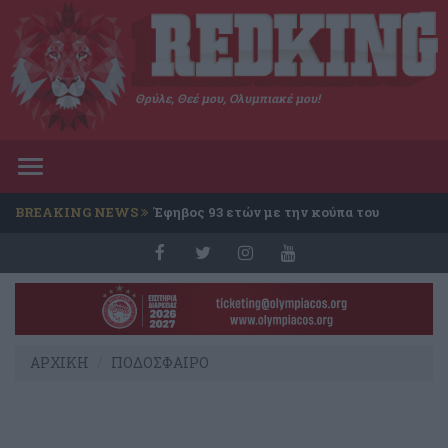
Θρύλε, Θεέ μου, Ολυμπιακέ μου!
Toggle
navigation
BREAKING NEWS
Έφηβος 93 ετών με την κούπα του
Conference
ΑΡΧΙΚΗ
ΠΟΔΟΣΦΑΙΡΟ