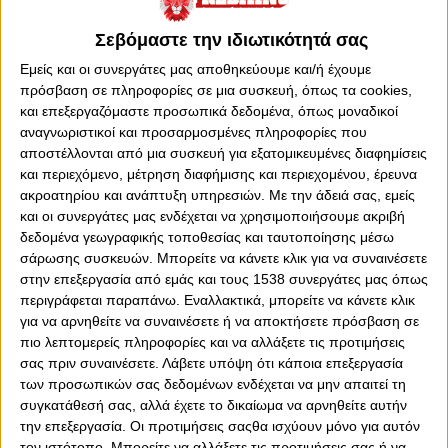
Σεβόμαστε την ιδιωτικότητά σας
Εμείς και οι συνεργάτες μας αποθηκεύουμε και/ή έχουμε
πρόσβαση σε πληροφορίες σε μια συσκευή, όπως τα cookies,
και επεξεργαζόμαστε προσωπικά δεδομένα, όπως μοναδικοί
0
0
αναγνωριστικοί και προσαρμοσμένες πληροφορίες που
αποστέλλονται από μια συσκευή για εξατομικευμένες διαφημίσεις
Ο Θρύλος θα αγωνιστεί απόψε (5/10, 19:45) με τον κόσμο
και περιεχόμενο, μέτρηση διαφήμισης και περιεχομένου, έρευνα
στο πλευρό του (πάνω από 300 άτομα), στη Σερβία
ακροατηρίου και ανάπτυξη υπηρεσιών.
Με την άδειά σας, εμείς
και οι συνεργάτες μας ενδέχεται να χρησιμοποιήσουμε ακριβή
κόντρα στην Μπάτσκα Τόπολα, για τη δεύτερη
δεδομένα γεωγραφικής τοποθεσίας και ταυτοποίησης μέσω
αγωνιστική των ομίλων του Europa League!
σάρωσης συσκευών. Μπορείτε να κάνετε κλικ για να συναινέσετε
Ο ύμνος του Ολυμπιακού λέει, μεταξύ άλλων: «Έχεις
στην επεξεργασία από εμάς και τους 1538 συνεργάτες μας όπως
δύναμη σου, Ολυμπιακέ, τον πύρινο σου κόσμο...». Και
περιγράφεται παραπάνω. Εναλλακτικά, μπορείτε να κάνετε κλικ
αυτό αποδεικνύεται συνεχώς και με κάθε τρόπο. Όπως
για να αρνηθείτε να συναινέσετε ή να αποκτήσετε πρόσβαση σε
πιο λεπτομερείς πληροφορίες και να αλλάξετε τις προτιμήσεις
και στο Βελιγράδι!
σας πριν συναινέσετε.
Λάβετε υπόψη ότι κάποια επεξεργασία
Ο Θρύλος θα αγωνιστεί απόψε (5/10, 19:45) με τον κόσμο
των προσωπικών σας δεδομένων ενδέχεται να μην απαιτεί τη
στο πλευρό του, στη «TSC Arena», κόντρα στην Μπάτσκα
συγκατάθεσή σας, αλλά έχετε το δικαίωμα να αρνηθείτε αυτήν
Τόπολα για τη δεύτερη αγωνιστική των ομίλων του
την επεξεργασία. Οι προτιμήσεις σαςθα ισχύουν μόνο για αυτόν
τον ιστότοπο. Μπορείτε να αλλάξετε τις προτιμήσεις σας ή να