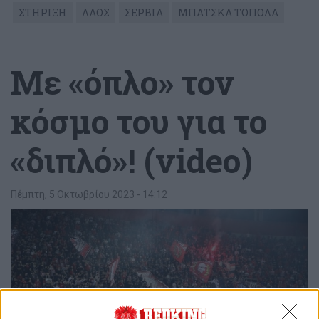
ΣΤΗΡΙΞΗ
ΛΑΟΣ
ΣΕΡΒΙΑ
ΜΠΑΤΣΚΑ ΤΟΠΟΛΑ
Με «όπλο» τον
κόσμο του για το
«διπλό»! (video)
Πέμπτη, 5 Οκτωβρίου 2023 - 14:12