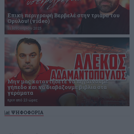
Επική περιγραφή Βερβελέ στην τριάρα του
Θρύλου! (video)
31 Ιανουαρίου 2025
Μην μας καταντήσετε να πηγαίνουμε
γήπεδο και να διαβάζουμε βιβλία στα
γεράματα
πριν από 23 ώρες
ΨΗΦΟΦΟΡΙΑ
Δεν υπάρχει ενεργή δημοσκόπηση