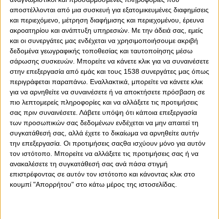
αποστέλλονται από μια συσκευή για εξατομικευμένες διαφημίσεις
και περιεχόμενο, μέτρηση διαφήμισης και περιεχομένου, έρευνα
ακροατηρίου και ανάπτυξη υπηρεσιών.
Με την άδειά σας, εμείς
και οι συνεργάτες μας ενδέχεται να χρησιμοποιήσουμε ακριβή
δεδομένα γεωγραφικής τοποθεσίας και ταυτοποίησης μέσω
σάρωσης συσκευών. Μπορείτε να κάνετε κλικ για να συναινέσετε
στην επεξεργασία από εμάς και τους 1538 συνεργάτες μας όπως
0
0
περιγράφεται παραπάνω. Εναλλακτικά, μπορείτε να κάνετε κλικ
για να αρνηθείτε να συναινέσετε ή να αποκτήσετε πρόσβαση σε
Σε ένα ματς που δεν ολοκληρώθηκε ποτέ, μετά την
πιο λεπτομερείς πληροφορίες και να αλλάξετε τις προτιμήσεις
σας πριν συναινέσετε.
Λάβετε υπόψη ότι κάποια επεξεργασία
πτώση του Χουάνκαρ στον αγωνιστικό χώρο (49’) και
των προσωπικών σας δεδομένων ενδέχεται να μην απαιτεί τη
την άρνηση των φιλοξενούμενων να επιστρέψουν από τα
συγκατάθεσή σας, αλλά έχετε το δικαίωμα να αρνηθείτε αυτήν
αποδυτήρια, παρά την σαφέστατη εντολή που έλαβαν
την επεξεργασία. Οι προτιμήσεις σαςθα ισχύουν μόνο για αυτόν
από τον Ιταλό ρέφερι του αγώνα, Φάμπιο Μαρέσκα,
τον ιστότοπο. Μπορείτε να αλλάξετε τις προτιμήσεις σας ή να
Ολυμπιακός και Παναθηναϊκός έμειναν στο 1-1, για την
ανακαλέσετε τη συγκατάθεσή σας ανά πάσα στιγμή
8η αγωνιστική της Super League και το ντέρμπι θα
επιστρέφοντας σε αυτόν τον ιστότοπο και κάνοντας κλικ στο
συνεχιστεί στις δικαστικές αίθουσες.
κουμπί "Απορρήτου" στο κάτω μέρος της ιστοσελίδας.
Δείτε τα στιγμιότυπα του ματς, πριν τη διακοπή: