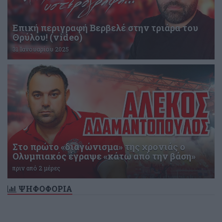
Επική περιγραφή Βερβελέ στην τριάρα του
Θρύλου! (video)
31 Ιανουαρίου 2025
Στο πρώτο «διαγώνισμα» της χρονιάς ο
Ολυμπιακός έγραψε «κάτω από την βάση»
πριν από 2 μέρες
ΨΗΦΟΦΟΡΙΑ
Δεν υπάρχει ενεργή δημοσκόπηση