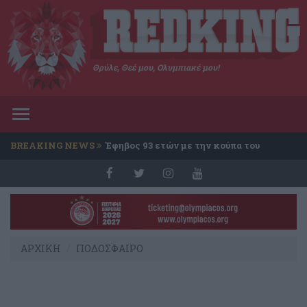
Θρύλε, Θεέ μου, Ολυμπιακέ μου!
Toggle
navigation
BREAKING NEWS
Έφηβος 93 ετών με την κούπα του
Conference
ΑΡΧΙΚΗ
ΠΟΔΟΣΦΑΙΡΟ