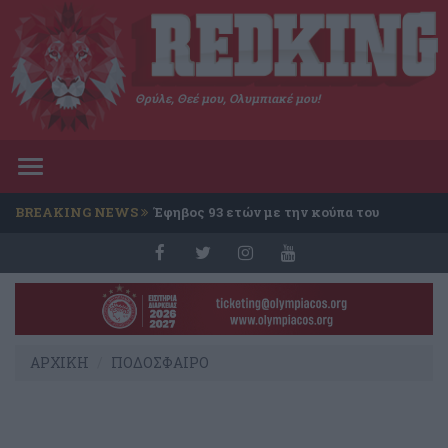
Θρύλε, Θεέ μου, Ολυμπιακέ μου!
Toggle
navigation
BREAKING NEWS
Έφηβος 93 ετών με την κούπα του
Conference
ΑΡΧΙΚΗ
ΠΟΔΟΣΦΑΙΡΟ