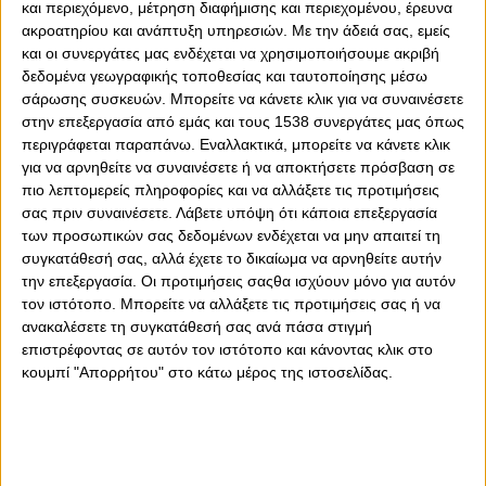
και περιεχόμενο, μέτρηση διαφήμισης και περιεχομένου, έρευνα
ακροατηρίου και ανάπτυξη υπηρεσιών.
Με την άδειά σας, εμείς
και οι συνεργάτες μας ενδέχεται να χρησιμοποιήσουμε ακριβή
δεδομένα γεωγραφικής τοποθεσίας και ταυτοποίησης μέσω
σάρωσης συσκευών. Μπορείτε να κάνετε κλικ για να συναινέσετε
στην επεξεργασία από εμάς και τους 1538 συνεργάτες μας όπως
0
0
περιγράφεται παραπάνω. Εναλλακτικά, μπορείτε να κάνετε κλικ
για να αρνηθείτε να συναινέσετε ή να αποκτήσετε πρόσβαση σε
Με κόσμο θα διεξαχθεί το ματς του ΠΑΟΚ με τον
πιο λεπτομερείς πληροφορίες και να αλλάξετε τις προτιμήσεις
η
Ολυμπιακό στη Τούμπα, για την 23
αγωνιστική, με βάση
σας πριν συναινέσετε.
Λάβετε υπόψη ότι κάποια επεξεργασία
των προσωπικών σας δεδομένων ενδέχεται να μην απαιτεί τη
το νέο πρόγραμμα της Stoiximan Super League. Την
συγκατάθεσή σας, αλλά έχετε το δικαίωμα να αρνηθείτε αυτήν
Τετάρτη (27/12), οι ομάδες της Λίγκας συζήτησαν
την επεξεργασία. Οι προτιμήσεις σαςθα ισχύουν μόνο για αυτόν
σχετικά με την τοποθέτηση εμβόλιμης αγωνιστικής και
τον ιστότοπο. Μπορείτε να αλλάξετε τις προτιμήσεις σας ή να
έναρξης των πλέι οφ, το πρώτο Σαββατοκύριακο του
ανακαλέσετε τη συγκατάθεσή σας ανά πάσα στιγμή
Μαρτίου.
επιστρέφοντας σε αυτόν τον ιστότοπο και κάνοντας κλικ στο
κουμπί "Απορρήτου" στο κάτω μέρος της ιστοσελίδας.
Έτσι, το ΠΑΟΚ-Ολυμπιακός του δεύτερου γύρου της
Super League (ήταν προγραμματισμένο για το
Σαββατοκύριακο 10-11/2) θα διεξαχθεί παρουσία
φιλάθλων στην Τούμπα, μία βδομάδα μετά, το
Σαββατοκύριακο 17-18/2.