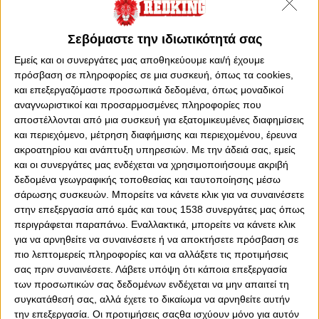
Σεβόμαστε την ιδιωτικότητά σας
Εμείς και οι συνεργάτες μας αποθηκεύουμε και/ή έχουμε
πρόσβαση σε πληροφορίες σε μια συσκευή, όπως τα cookies,
και επεξεργαζόμαστε προσωπικά δεδομένα, όπως μοναδικοί
αναγνωριστικοί και προσαρμοσμένες πληροφορίες που
αποστέλλονται από μια συσκευή για εξατομικευμένες διαφημίσεις
και περιεχόμενο, μέτρηση διαφήμισης και περιεχομένου, έρευνα
ακροατηρίου και ανάπτυξη υπηρεσιών.
Με την άδειά σας, εμείς
0
0
και οι συνεργάτες μας ενδέχεται να χρησιμοποιήσουμε ακριβή
δεδομένα γεωγραφικής τοποθεσίας και ταυτοποίησης μέσω
Ξεπέρασε τους 100.000 subscribers το κανάλι του ΑΝΤΕ
σάρωσης συσκευών. Μπορείτε να κάνετε κλικ για να συναινέσετε
ΓΕΙΑ official, στο YouTube! Ο Άκης και ο Τάκης σηκώνουν
στην επεξεργασία από εμάς και τους 1538 συνεργάτες μας όπως
και αυτή την κούπα! Κόντρα σε όλο τον πόλεμο που
περιγράφεται παραπάνω. Εναλλακτικά, μπορείτε να κάνετε κλικ
έχουν δεχθεί, όπως και κάθε τι ή καθένας γύρω από τον
για να αρνηθείτε να συναινέσετε ή να αποκτήσετε πρόσβαση σε
Ολυμπιακό, οι συντελεστές της θρυλικής εκπομπής δεν…
πιο λεπτομερείς πληροφορίες και να αλλάξετε τις προτιμήσεις
μασάνε! Στα… φρύδια τους ο πόλεμος, που λέει και ο
σας πριν συναινέσετε.
Λάβετε υπόψη ότι κάποια επεξεργασία
Τάκης, κομψά, όπως πάντα!
των προσωπικών σας δεδομένων ενδέχεται να μην απαιτεί τη
συγκατάθεσή σας, αλλά έχετε το δικαίωμα να αρνηθείτε αυτήν
Η εκπομπή συνεχίζει την ανοδική της πορεία! Ο κόσμος
την επεξεργασία. Οι προτιμήσεις σαςθα ισχύουν μόνο για αυτόν