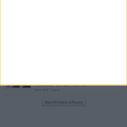
Ανακοίνωσε τον γιο του Τζιοβάνι ο
Ολυμπιακός!
πριν από 4 ώρες
ΠΟΔΟΣΦΑΙΡΟ
Καραπαπάς για ΕΕΑ: «Ο κύριος Βρούτσης
τον έδιωξε ή ακόμα;» (photo)
πριν από 4 ώρες
ΠΟΔΟΣΦΑΙΡΟ
Διαθέσιμα έως τη Δευτέρα (10/8) τα
«ερυθρόλευκα» εισιτήρια για Ναϊμέγκεν
πριν από 7 ώρες
ΠΟΔΟΣΦΑΙΡΟ
Ολυμπιακός: Ο Βαγγέλης Μαρινάκης
«έκλεισε» τον Μονκαντά!
πριν από 7 ώρες
Περισσότερες ειδήσεις