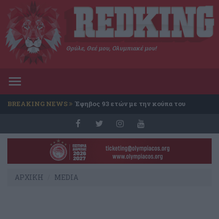
Θρύλε, Θεέ μου, Ολυμπιακέ μου!
Toggle
navigation
BREAKING NEWS
Έφηβος 93 ετών με την κούπα του
Conference
ΑΡΧΙΚΗ
MEDIA