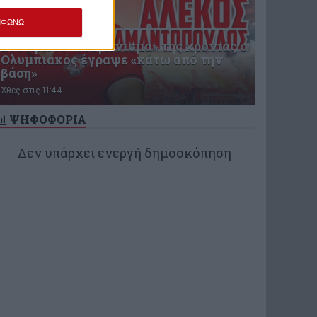
ΜΦΩΝΩ
Στο πρώτο «διαγώνισμα» της χρονιάς ο
Ολυμπιακός έγραψε «κάτω από την
βάση»
Χθες στις 11:44
ΨΗΦΟΦΟΡΙΑ
Δεν υπάρχει ενεργή δημοσκόπηση