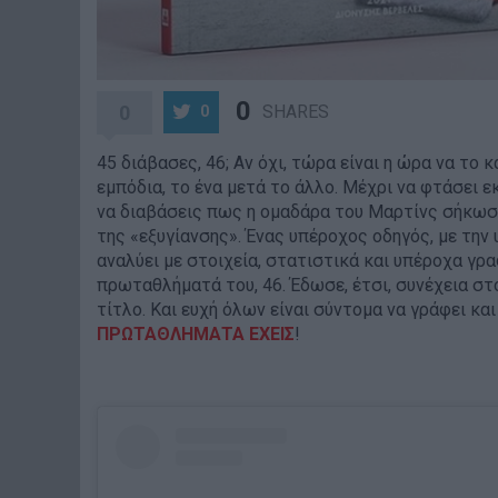
0
0
SHARES
0
45 διάβασες, 46; Αν όχι, τώρα είναι η ώρα να το 
εμπόδια, το ένα μετά το άλλο. Μέχρι να φτάσει ε
να διαβάσεις πως η ομαδάρα του Μαρτίνς σήκωσε 
της «εξυγίανσης». Ένας υπέροχος οδηγός, με την 
αναλύει με στοιχεία, στατιστικά και υπέροχα γρ
πρωταθλήματά του, 46. Έδωσε, έτσι, συνέχεια στ
τίτλο. Και ευχή όλων είναι σύντομα να γράφει κα
ΠΡΩΤΑΘΛΗΜΑΤΑ ΕΧΕΙΣ
!