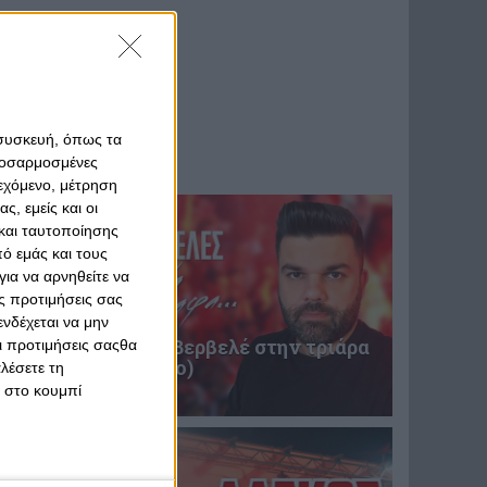
 συσκευή, όπως τα
προσαρμοσμένες
ιεχόμενο, μέτρηση
ς, εμείς και οι
και ταυτοποίησης
ό εμάς και τους
ια να αρνηθείτε να
ς προτιμήσεις σας
νδέχεται να μην
Επική περιγραφή Βερβελέ στην τριάρα
Οι προτιμήσεις σαςθα
του Θρύλου! (video)
λέσετε τη
κ στο κουμπί
31 Ιανουαρίου 2025