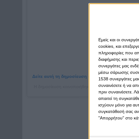
Εμείς και οι συνεργ
cookies, και επεξε
πληροφορίες που απο
διαφήμισης και περι
συνεργάτες μας ενδέ
μέσω σάρωσης συσκευ
Δείτε αυτή τη δημοσίευση στο Instagram.
1538 συνεργάτες μας
συναινέσετε ή να απ
Η δημοσίευση κοινοποιήθηκε από το χρήστη ΘΡΥΛΟΣ Ε
πριν συναινέσετε.
Λά
απαιτεί τη συγκατάθ
ισχύουν μόνο για αυ
συγκατάθεσή σας ανά
"Απορρήτου" στο κάτ