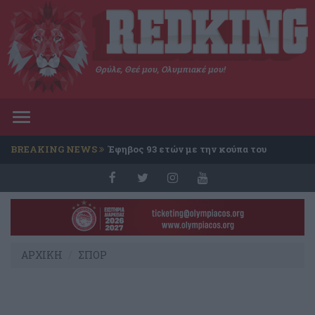
Θρύλε, Θεέ μου, Ολυμπιακέ μου!
Toggle
navigation
BREAKING NEWS
Έφηβος 93 ετών με την κούπα του
Conference
ΑΡΧΙΚΗ
ΣΠΟΡ