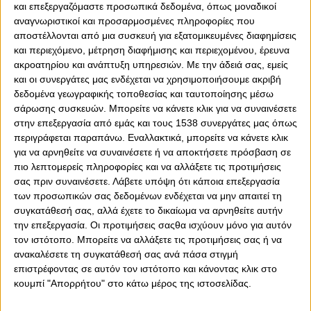
και επεξεργαζόμαστε προσωπικά δεδομένα, όπως μοναδικοί
αναγνωριστικοί και προσαρμοσμένες πληροφορίες που
αποστέλλονται από μια συσκευή για εξατομικευμένες διαφημίσεις
και περιεχόμενο, μέτρηση διαφήμισης και περιεχομένου, έρευνα
0
0
ακροατηρίου και ανάπτυξη υπηρεσιών.
Με την άδειά σας, εμείς
και οι συνεργάτες μας ενδέχεται να χρησιμοποιήσουμε ακριβή
«Ραντεβού» με την ιστορία έχει, το Σάββατο (27/4), η
δεδομένα γεωγραφικής τοποθεσίας και ταυτοποίησης μέσω
ομάδα χάντμπολ του Ολυμπιακού/Ομίλου Ξυνή, η οποία
σάρωσης συσκευών. Μπορείτε να κάνετε κλικ για να συναινέσετε
βρίσκεται στους «4» της Ευρώπης. Στις 16:30 (
OSFP
TV
),
στην επεξεργασία από εμάς και τους 1538 συνεργάτες μας όπως
ο Θρύλος δίνει το πιο σημαντικό ματς του (έως τώρα)
περιγράφεται παραπάνω. Εναλλακτικά, μπορείτε να κάνετε κλικ
στη σεζόν, καθώς αντιμετωπίζει την Φερεντσβάρος, την
για να αρνηθείτε να συναινέσετε ή να αποκτήσετε πρόσβαση σε
οποία υποδέχεται στο κλειστό της Ηλιούπολης, για τον
πιο λεπτομερείς πληροφορίες και να αλλάξετε τις προτιμήσεις
δεύτερο ημιτελικό του EHF European Cup, με στόχο την
σας πριν συναινέσετε.
Λάβετε υπόψη ότι κάποια επεξεργασία
ιστορική πρόκριση στον τελικό. Μετά την ισοπαλία (28-
των προσωπικών σας δεδομένων ενδέχεται να μην απαιτεί τη
28) στην πρώτη ημιτελική «μάχη» της διοργάνωσης στη
συγκατάθεσή σας, αλλά έχετε το δικαίωμα να αρνηθείτε αυτήν
Βουδαπέστη, οι «ερυθρόλευκοι» του Ζέλικο Μπάμπιτς
την επεξεργασία. Οι προτιμήσεις σαςθα ισχύουν μόνο για αυτόν
δίνουν την κρίσιμη ρεβάνς στην έδρα τους, όπου με
τον ιστότοπο. Μπορείτε να αλλάξετε τις προτιμήσεις σας ή να
«σύμμαχο» τον κόσμο τους, θέλουν να γράψουν ιστορία,
ανακαλέσετε τη συγκατάθεσή σας ανά πάσα στιγμή
εξασφαλίζοντας το εισιτήριο για τον ευρωπαϊκό τελικό.
επιστρέφοντας σε αυτόν τον ιστότοπο και κάνοντας κλικ στο
κουμπί "Απορρήτου" στο κάτω μέρος της ιστοσελίδας.
Ενημερωθείτε
ΕΔΩ
για τα εισιτήρια!