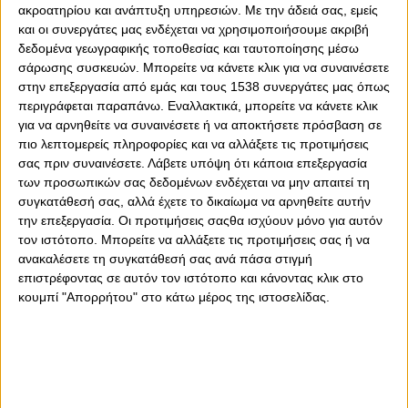
ακροατηρίου και ανάπτυξη υπηρεσιών.
Με την άδειά σας, εμείς
και οι συνεργάτες μας ενδέχεται να χρησιμοποιήσουμε ακριβή
δεδομένα γεωγραφικής τοποθεσίας και ταυτοποίησης μέσω
σάρωσης συσκευών. Μπορείτε να κάνετε κλικ για να συναινέσετε
στην επεξεργασία από εμάς και τους 1538 συνεργάτες μας όπως
περιγράφεται παραπάνω. Εναλλακτικά, μπορείτε να κάνετε κλικ
0
0
για να αρνηθείτε να συναινέσετε ή να αποκτήσετε πρόσβαση σε
πιο λεπτομερείς πληροφορίες και να αλλάξετε τις προτιμήσεις
Συνεχίζουν μαζί Ολυμπιακός και Πάνος
σας πριν συναινέσετε.
Λάβετε υπόψη ότι κάποια επεξεργασία
Παπαντωνόπουλος! Ο διεθνής γκολκίπερ ανανέωσε και
των προσωπικών σας δεδομένων ενδέχεται να μην απαιτεί τη
επίσημα το συμβόλαιό της με την ομάδα χάντμπολ
συγκατάθεσή σας, αλλά έχετε το δικαίωμα να αρνηθείτε αυτήν
Ανδρών του Θρύλου.
την επεξεργασία. Οι προτιμήσεις σαςθα ισχύουν μόνο για αυτόν
τον ιστότοπο. Μπορείτε να αλλάξετε τις προτιμήσεις σας ή να
Η ανακοίνωση των Πειραιωτών για την ανανέωση της
ανακαλέσετε τη συγκατάθεσή σας ανά πάσα στιγμή
συνεργασίας τους με τον διεθνή κίπερ: «Ο ΟΛΥΜΠΙΑΚΟΣ
επιστρέφοντας σε αυτόν τον ιστότοπο και κάνοντας κλικ στο
Σ.Φ.Π. ανακοινώνει την ανανέωση της συνεργασίας του
κουμπί "Απορρήτου" στο κάτω μέρος της ιστοσελίδας.
με τον Πάνο Παπαντωνόπουλο. Ο διεθνής
τερματοφύλακας υπέγραψε το νέο του συμβόλαιο και
παραμένει στο ρόστερ της ομάδας χάντμπολ του
συλλόγου.