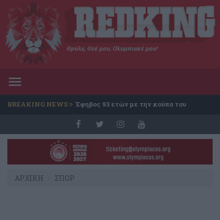
Θρύλε, Θεέ μου, Ολυμπιακέ μου!
Toggle
navigation
BREAKING NEWS
Έφηβος 93 ετών με την κούπα του
Conference
ΑΡΧΙΚΗ
ΣΠΟΡ