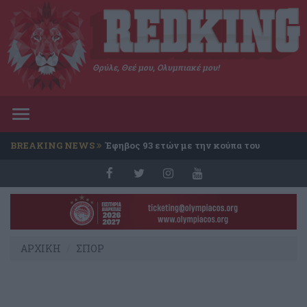
Θρύλε, Θεέ μου, Ολυμπιακέ μου!
Toggle
navigation
BREAKING NEWS
Έφηβος 93 ετών με την κούπα του
Conference
ΑΡΧΙΚΗ
ΣΠΟΡ