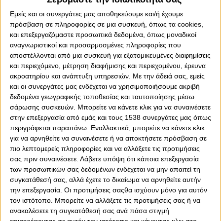
Εμείς και οι συνεργάτες μας αποθηκεύουμε και/ή έχουμε
πρόσβαση σε πληροφορίες σε μια συσκευή, όπως τα cookies,
και επεξεργαζόμαστε προσωπικά δεδομένα, όπως μοναδικοί
αναγνωριστικοί και προσαρμοσμένες πληροφορίες που
0
0
αποστέλλονται από μια συσκευή για εξατομικευμένες διαφημίσεις
και περιεχόμενο, μέτρηση διαφήμισης και περιεχομένου, έρευνα
Υπερηχητικός ο Θρύλος διέλυσε την ΑΕΚ και έκανε το 2-
ακροατηρίου και ανάπτυξη υπηρεσιών.
Με την άδειά σας, εμείς
1! Μια ανάσα από το πρωτάθλημα οι Πειραιώτες που
και οι συνεργάτες μας ενδέχεται να χρησιμοποιήσουμε ακριβή
επικράτησαν με … της ΑΕΚ στο κατάμεστο κλειστό της
δεδομένα γεωγραφικής τοποθεσίας και ταυτοποίησης μέσω
Ηλιούπολης.
σάρωσης συσκευών. Μπορείτε να κάνετε κλικ για να συναινέσετε
στην επεξεργασία από εμάς και τους 1538 συνεργάτες μας όπως
Μετά από σχεδόν τρεις εβδομάδες μακριά από την
περιγράφεται παραπάνω. Εναλλακτικά, μπορείτε να κάνετε κλικ
αγωνιστική δράση λόγω των υποχρεώσεων των εθνικών
για να αρνηθείτε να συναινέσετε ή να αποκτήσετε πρόσβαση σε
ομάδων, ο
Ολυμπιακός
επέστρεψε δυναμικά και έκανε
πιο λεπτομερείς πληροφορίες και να αλλάξετε τις προτιμήσεις
αποφασιστικό βήμα για την κατάκτηση του τίτλου. Οι
σας πριν συναινέσετε.
Λάβετε υπόψη ότι κάποια επεξεργασία
«ερυθρόλευκοι», πραγματοποιώντας εξαιρετική
των προσωπικών σας δεδομένων ενδέχεται να μην απαιτεί τη
εμφάνιση στο δεύτερο ημίχρονο και έχοντας σε πολύ
συγκατάθεσή σας, αλλά έχετε το δικαίωμα να αρνηθείτε αυτήν
καλή μέρα τους Παπάζογλου και Κανιέτε, που σημείωσαν
την επεξεργασία. Οι προτιμήσεις σαςθα ισχύουν μόνο για αυτόν
από επτά γκολ, επικράτησαν με 36-30 της
ΑΕΚ
στο
τον ιστότοπο. Μπορείτε να αλλάξετε τις προτιμήσεις σας ή να
κλειστό γυμναστήριο της Ηλιούπολης, στον τρίτο τελικό
ανακαλέσετε τη συγκατάθεσή σας ανά πάσα στιγμή
των playoffs της
Handball Premier
και πήραν προβάδισμα
επιστρέφοντας σε αυτόν τον ιστότοπο και κάνοντας κλικ στο