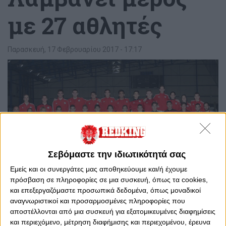
με 27 αθλητές
Παρασκευή, 17 Φεβρουαρίου 2017 - 17:17
Σεβόμαστε την ιδιωτικότητά σας
Εμείς και οι συνεργάτες μας αποθηκεύουμε και/ή έχουμε
πρόσβαση σε πληροφορίες σε μια συσκευή, όπως τα cookies,
και επεξεργαζόμαστε προσωπικά δεδομένα, όπως μοναδικοί
αναγνωριστικοί και προσαρμοσμένες πληροφορίες που
0
0
αποστέλλονται από μια συσκευή για εξατομικευμένες διαφημίσεις
και περιεχόμενο, μέτρηση διαφήμισης και περιεχομένου, έρευνα
Με 27 αθλητές θα λάβει μέρος η αγωνιστική ομάδα