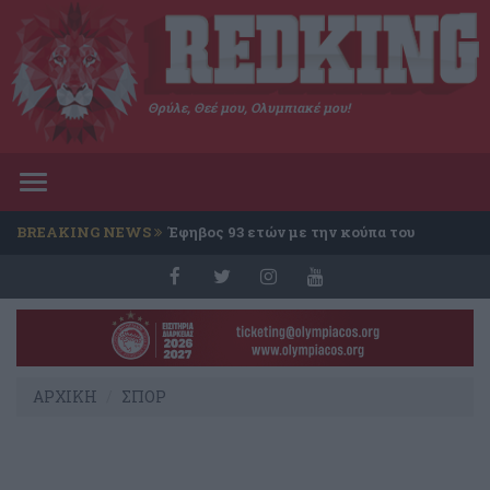
Θρύλε, Θεέ μου, Ολυμπιακέ μου!
Toggle
navigation
BREAKING NEWS
Έφηβος 93 ετών με την κούπα του
Conference
ΑΡΧΙΚΗ
ΣΠΟΡ