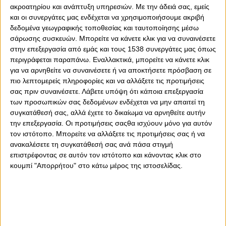
ακροατηρίου και ανάπτυξη υπηρεσιών.
Με την άδειά σας, εμείς
Κολύμβησης του Ολυμπιακού στους Χειμερινούς Αγώνες
και οι συνεργάτες μας ενδέχεται να χρησιμοποιήσουμε ακριβή
Παίδων Κορασίδων / Εφήβων Νεανίδων που θα
δεδομένα γεωγραφικής τοποθεσίας και ταυτοποίησης μέσω
διεξαχθούν στο ΟΑΚΑ 17-19/2/2017.
σάρωσης συσκευών. Μπορείτε να κάνετε κλικ για να συναινέσετε
στην επεξεργασία από εμάς και τους 1538 συνεργάτες μας όπως
Αναλυτικά η αποστολή του Ολυμπιακού:
περιγράφεται παραπάνω. Εναλλακτικά, μπορείτε να κάνετε κλικ
(11): Λέμπλ Ηλέκτρα, Παρλιάρου Φωτεινή, Τροχαλάκη
για να αρνηθείτε να συναινέσετε ή να αποκτήσετε πρόσβαση σε
Μαρία, Τροχαλάκη Μελίνα, Γκελντή Ειρήνη, Μασαλή Άννα
πιο λεπτομερείς πληροφορίες και να αλλάξετε τις προτιμήσεις
- Παντελία, Παυλοπούλου Γεωργία, Γεωργακοπούλου
σας πριν συναινέσετε.
Λάβετε υπόψη ότι κάποια επεξεργασία
Χριστίνα, Καλύβα Βιολέτα, Μενελάου Ευη, Λάρδα
των προσωπικών σας δεδομένων ενδέχεται να μην απαιτεί τη
Μαριάνθη.
συγκατάθεσή σας, αλλά έχετε το δικαίωμα να αρνηθείτε αυτήν
(16): Αλογάκος Παναγιώτης ,Μπούνταλης Αναστάσης,
την επεξεργασία. Οι προτιμήσεις σαςθα ισχύουν μόνο για αυτόν
Ευαγγέλου Γιώργος, Καλαντζής Βαγγέλης, Γρίβας
τον ιστότοπο. Μπορείτε να αλλάξετε τις προτιμήσεις σας ή να
Παναγιώτης, Μπολάνος Παναγιώτης, Γεωργακόπουλος
ανακαλέσετε τη συγκατάθεσή σας ανά πάσα στιγμή
Ανδρέας, Δημητριάδης Αλέξανδρος, Δρόσος Νικόλαος,
επιστρέφοντας σε αυτόν τον ιστότοπο και κάνοντας κλικ στο
Μαυροδήμος Γιάννης, Αθανασίου Νίκος, Μαυροδήμος
κουμπί "Απορρήτου" στο κάτω μέρος της ιστοσελίδας.
Γιώργος, Ζαφειρόπουλος Θάνος, Σιταρόπουλος Στέλιος,
Φύκατας Μιχάλης, Μεσίσκλης Γιώργος.
Προπονητές: Νίκος Γέμελος, Στέλιος Φιλόπουλος,
Αλεξάνδρα Γκικάκη