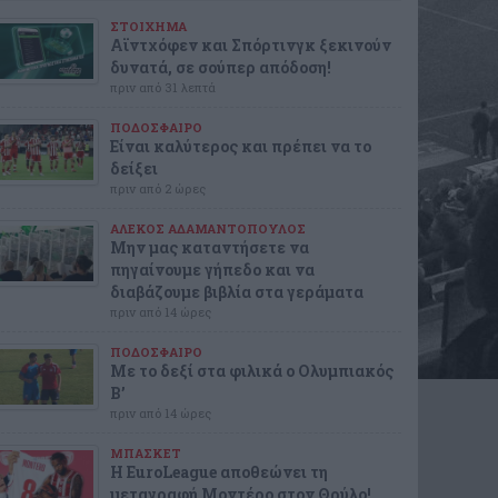
ΣΤΟΙΧΗΜΑ
Αϊντχόφεν και Σπόρτινγκ ξεκινούν
δυνατά, σε σούπερ απόδοση!
πριν από 31 λεπτά
ΠΟΔΟΣΦΑΙΡΟ
Είναι καλύτερος και πρέπει να το
δείξει
πριν από 2 ώρες
ΑΛΕΚΟΣ ΑΔΑΜΑΝΤΟΠΟΥΛΟΣ
Μην μας καταντήσετε να
πηγαίνουμε γήπεδο και να
διαβάζουμε βιβλία στα γεράματα
πριν από 14 ώρες
ΠΟΔΟΣΦΑΙΡΟ
Με το δεξί στα φιλικά ο Ολυμπιακός
Β’
πριν από 14 ώρες
ΜΠΑΣΚΕΤ
Η EuroLeague αποθεώνει τη
μεταγραφή Μοντέρο στον Θρύλο!