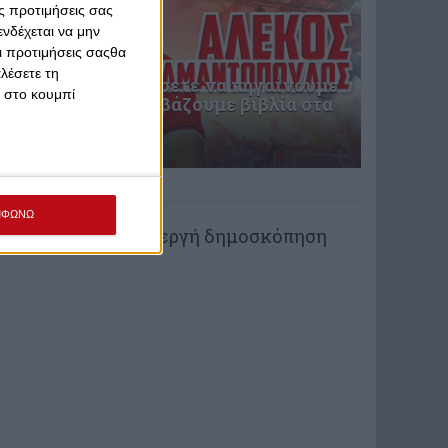
ς προτιμήσεις σας
νδέχεται να μην
Οι προτιμήσεις σαςθα
λέσετε τη
Μην μας καταντήσετε να πηγαίνουμε
κ στο κουμπί
γήπεδο και να διαβάζουμε βιβλία στα
γεράματα
πριν από 14 ώρες
ΨΗΦΟΦΟΡΙΑ
ΜΦΩΝΩ
Δεν υπάρχει ενεργή δημοσκόπηση