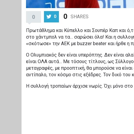
0
0
SHARES
0
Πρωτάθλημα και Κύπελλο και Σουπέρ Καπ και ό,τι
στο χάντμπολ να τα… σαρώσει όλα! Και η συλλογ
«σκότωσε» την ΑΕΚ με buzzer beater και ήρθε η 
Ο Ολυμπιακός δεν είναι υπερόπτης. Δεν είναι αλ
είναι ΟΛΑ αυτά… Με τόσους τίτλους, ως Σύλλογος
μεταγραφές, με προοπτική, θα μπορούσε να είναι α
αντίπαλο, τον κόσμο στις εξέδρες. Τον δικό του κ
Η συλλογή τροπαίων άρχισε νωρίς. Όχι μόνο στο