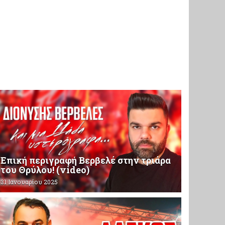
Επική περιγραφή Βερβελέ στην τριάρα
του Θρύλου! (video)
31 Ιανουαρίου 2025