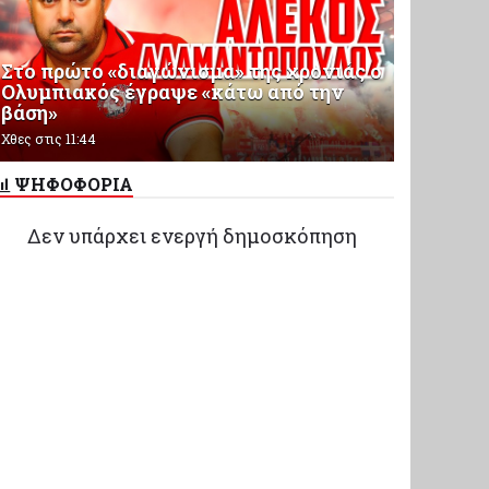
Στο πρώτο «διαγώνισμα» της χρονιάς ο
Ολυμπιακός έγραψε «κάτω από την
βάση»
Χθες στις 11:44
ΨΗΦΟΦΟΡΙΑ
Δεν υπάρχει ενεργή δημοσκόπηση