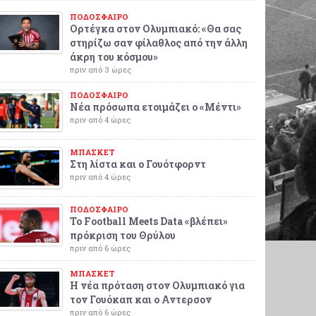
ΠΟΔΟΣΦΑΙΡΟ
Ορτέγκα στον Ολυμπιακό: «Θα σας
στηρίζω σαν φίλαθλος από την άλλη
άκρη του κόσμου»
πριν από 3 ώρες
ΠΟΔΟΣΦΑΙΡΟ
Νέα πρόσωπα ετοιμάζει ο «Μέντι»
πριν από 4 ώρες
ΜΠΑΣΚΕΤ
Στη λίστα και ο Γουότφορντ
πριν από 4 ώρες
ΠΟΔΟΣΦΑΙΡΟ
Το Football Meets Data «βλέπει»
πρόκριση του Θρύλου
πριν από 6 ώρες
ΜΠΑΣΚΕΤ
Η νέα πρόταση στον Ολυμπιακό για
τον Γουόκαπ και ο Αντερσον
πριν από 6 ώρες