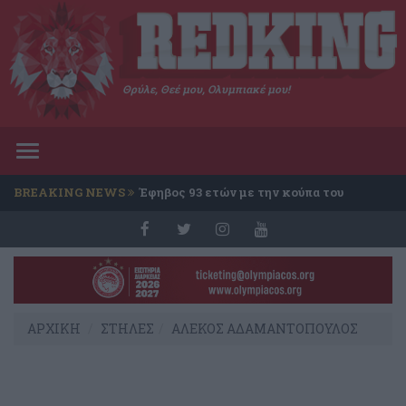
Θρύλε, Θεέ μου, Ολυμπιακέ μου!
Toggle
navigation
BREAKING NEWS
Έφηβος 93 ετών με την κούπα του
Conference
ΑΡΧΙΚΗ
ΣΤΗΛΕΣ
ΑΛΕΚΟΣ ΑΔΑΜΑΝΤΟΠΟΥΛΟΣ