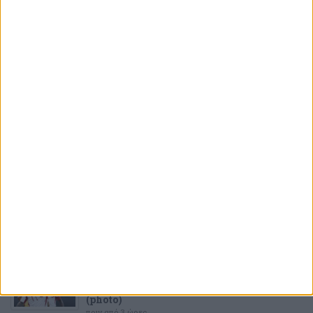
ΤΕΛΕΥΤΑΙΕΣ
ΕΙΔΗΣΕΙΣ
ΠΟΔΟΣΦΑΙΡΟ
Ο Ζότα θα κάνει τη διαφορά στον
Ολυμπιακό!
πριν από 2 ώρες
ΠΟΔΟΣΦΑΙΡΟ
Record: «Ο Ολυμπιακός ετοιμάζει πρόταση
για τον Μόουρα»
πριν από 3 ώρες
ΠΟΔΟΣΦΑΙΡΟ
Τέλος από τον Ολυμπιακό ο Στρεφέτσα!
(photo)
πριν από 3 ώρες