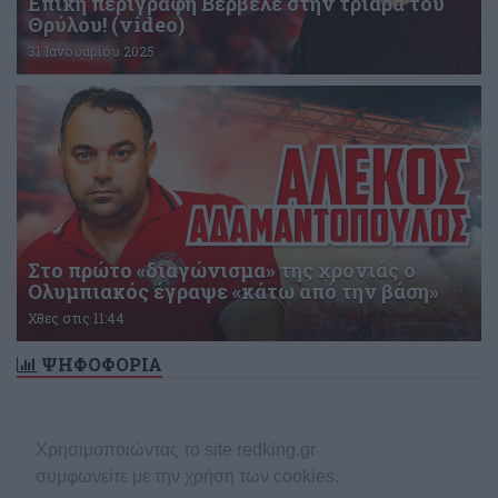
Επική περιγραφή Βερβελέ στην τριάρα του
Θρύλου! (video)
31 Ιανουαρίου 2025
Στο πρώτο «διαγώνισμα» της χρονιάς ο
Ολυμπιακός έγραψε «κάτω από την βάση»
Χθες στις 11:44
ΨΗΦΟΦΟΡΙΑ
Δεν υπάρχει ενεργή δημοσκόπηση
Χρησιμοποιώντας το site redking.gr
συμφωνείτε με την χρήση των cookies.