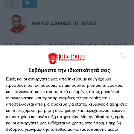
9
0
ΑΛΕΚΟΣ ΑΔΑΜΑΝΤΟΠΟΥΛΟΣ
Εγώ θα ξεκινήσω… «ανάποδα»!!! Είναι δυνατόν να παίζει
αυτή η ομάδα στο ΣΕΦ και να μην είναι κατάμεστο σε
ΟΛΑ τα παιχνίδια της;;; Τι θέλουμε ως οπαδοί πια;;; Τι δεν
έχει αυτή η ομάδα;;; «Έλληνες»;;; Ξένους εγνωσμένης
Σεβόμαστε την ιδιωτικότητά σας
αξίας;;; Δεν καταθέτει και την ψυχή της μέσα στα
γήπεδα;;; Δεν μας κάνει υπερήφανους;;; Δεν κοιτάζει στα
Εμείς και οι συνεργάτες μας αποθηκεύουμε και/ή έχουμε
ίσα αντιπάλους με τρομακτικά μπάτζετ;;; Να το πω πιο
πρόσβαση σε πληροφορίες σε μια συσκευή, όπως τα cookies,
λαϊκά;;; Δεν μας «καυλώνει» με τον τρόπο που παίζει;;;
και επεξεργαζόμαστε προσωπικά δεδομένα, όπως μοναδικοί
Εισιτήριο για δείγμα δεν έπρεπε να υπάρχει… Για να μην
αναγνωριστικοί και προσαρμοσμένες πληροφορίες που
πω πως έπρεπε να έχουμε διπλάσια διαρκείας… Τι να το
αποστέλλονται από μια συσκευή για εξατομικευμένες διαφημίσεις
και περιεχόμενο, μέτρηση διαφήμισης και περιεχομένου, έρευνα
κάνω εγώ με τον Βάζελο, την ΤΣΣΚΑ και την Ρεάλ πχ να
ακροατηρίου και ανάπτυξη υπηρεσιών.
Με την άδειά σας, εμείς
γίνεται sold out και με την Αρμάνι ή την Μπάμπεργκ να
και οι συνεργάτες μας ενδέχεται να χρησιμοποιήσουμε ακριβή
μην γίνεται το ίδιο;;; Μήπως οι Αγγελόπουλοι δεν
δεδομένα γεωγραφικής τοποθεσίας και ταυτοποίησης μέσω
επενδύουν κάθε χρόνο από την τσέπη τους μιας και τα