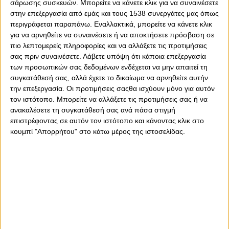
σάρωσης συσκευών. Μπορείτε να κάνετε κλικ για να συναινέσετε
έσοδα κάθε χρόνο είναι σαφώς λιγότερα από τα έξοδα,
στην επεξεργασία από εμάς και τους 1538 συνεργάτες μας όπως
για να έχουν τόσο ποιοτικό ρόστερ;;; Έχετε πάρει
περιγράφεται παραπάνω. Εναλλακτικά, μπορείτε να κάνετε κλικ
χαμπάρι τι αξίας παίχτες έχουμε;;; Ότι κάθε χρόνο ας
για να αρνηθείτε να συναινέσετε ή να αποκτήσετε πρόσβαση σε
πούμε αναδεικνύουμε… 5άρια;;; (Ντόρσεϊ, Χάϊνς,
πιο λεπτομερείς πληροφορίες και να αλλάξετε τις προτιμήσεις
Ντάνστον, Χάντερ)… Ότι είμαστε συνεχώς στις
σας πριν συναινέσετε.
Λάβετε υπόψη ότι κάποια επεξεργασία
κορυφαίες ομάδες της Ευρώπης;;;
των προσωπικών σας δεδομένων ενδέχεται να μην απαιτεί τη
συγκατάθεσή σας, αλλά έχετε το δικαίωμα να αρνηθείτε αυτήν
την επεξεργασία. Οι προτιμήσεις σαςθα ισχύουν μόνο για αυτόν
Τι άλλο πρέπει να δούμε για να κατηφορίζουμε στο ΣΕΦ
τον ιστότοπο. Μπορείτε να αλλάξετε τις προτιμήσεις σας ή να
κατά χιλιάδες;;; Τρελαίνομαι όταν μετά από κάποια ήττα
ανακαλέσετε τη συγκατάθεσή σας ανά πάσα στιγμή
βγαίνουν διάφοροι και το παίζουν αναλυτές για το πώς
επιστρέφοντας σε αυτόν τον ιστότοπο και κάνοντας κλικ στο
στήθηκε η ομάδα, τι μεταγραφές έγιναν… τι μας λείπει…
κουμπί "Απορρήτου" στο κάτω μέρος της ιστοσελίδας.
Και κανένας δεν λέει ότι αυτό που λείπει είμαστε ΕΜΕΙΣ
από τις κερκίδες… Και όχι… δεν μου φτάνει να βλέπω 7-
8.000 στις εξέδρες… Εσάς σας αρκεί σαν οπαδοί του
μεγαλύτερου συλλόγου της χώρας;;; Το θέλω
κατάμεστο… γιατί το αξίζουν… ΟΛΟΙ… όσοι κάνουν το
όνομα του Ολυμπιακού να ακούγεται υπερήφανα και στο
μπάσκετ… Οφείλουμε να ξεσηκωθούμε… Μ’ αρέσει που
κάποιοι αναρωτιούνται γιατί δεν ανοίγουν οι
πτυσσόμενες… Γεμίζουμε τις υπόλοιπες και αυτό μας