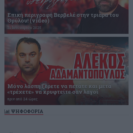
Επική περιγραφή Βερβελέ στην τριάρα του
Θρύλου! (video)
31 Ιανουαρίου 2025
Μόνο λάσπη ξέρετε να πετάτε και μετά
«τρέχετε» να κρυφτείτε σαν λαγοί
πριν από 24 ώρες
ΨΗΦΟΦΟΡΙΑ
Δεν υπάρχει ενεργή δημοσκόπηση