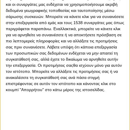
"Άντε Γεια" και σήμερα το βράδυ μέσω του καναλιού "ΑΒ"
και οι συνεργάτες μας ενδέχεται να χρησιμοποιήσουμε ακριβή
και μέσω του live streaming!
δεδομένα γεωγραφικής τοποθεσίας και ταυτοποίησης μέσω
σάρωσης συσκευών. Μπορείτε να κάνετε κλικ για να συναινέσετε
Δείτε την εκπομπή:
στην επεξεργασία από εμάς και τους 1538 συνεργάτες μας όπως
περιγράφεται παραπάνω. Εναλλακτικά, μπορείτε να κάνετε κλικ
για να αρνηθείτε να συναινέσετε ή να αποκτήσετε πρόσβαση σε
πιο λεπτομερείς πληροφορίες και να αλλάξετε τις προτιμήσεις
σας πριν συναινέσετε.
Λάβετε υπόψη ότι κάποια επεξεργασία
των προσωπικών σας δεδομένων ενδέχεται να μην απαιτεί τη
συγκατάθεσή σας, αλλά έχετε το δικαίωμα να αρνηθείτε αυτήν
την επεξεργασία. Οι προτιμήσεις σαςθα ισχύουν μόνο για αυτόν
τον ιστότοπο. Μπορείτε να αλλάξετε τις προτιμήσεις σας ή να
ανακαλέσετε τη συγκατάθεσή σας ανά πάσα στιγμή
επιστρέφοντας σε αυτόν τον ιστότοπο και κάνοντας κλικ στο
κουμπί "Απορρήτου" στο κάτω μέρος της ιστοσελίδας.