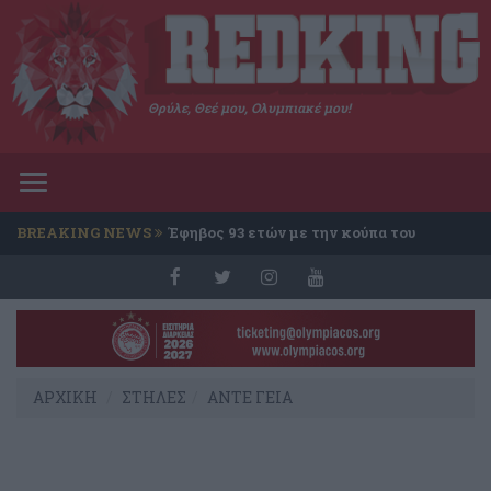
Θρύλε, Θεέ μου, Ολυμπιακέ μου!
Toggle
navigation
BREAKING NEWS
Έφηβος 93 ετών με την κούπα του
Conference
ΑΡΧΙΚΗ
ΣΤΗΛΕΣ
ΑΝΤΕ ΓΕΙΑ