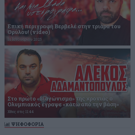
Επική περιγραφή Βερβελέ στην τριάρα του
Θρύλου! (video)
31 Ιανουαρίου 2025
Στο πρώτο «διαγώνισμα» της χρονιάς ο
Ολυμπιακός έγραψε «κάτω από την βάση»
Χθες στις 11:44
ΨΗΦΟΦΟΡΙΑ