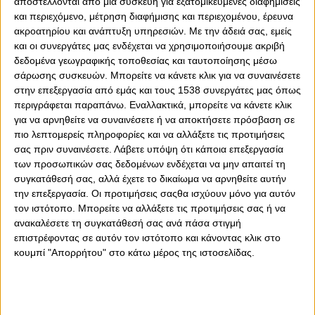
αποστέλλονται από μια συσκευή για εξατομικευμένες διαφημίσεις
και περιεχόμενο, μέτρηση διαφήμισης και περιεχομένου, έρευνα
ακροατηρίου και ανάπτυξη υπηρεσιών.
Με την άδειά σας, εμείς
και οι συνεργάτες μας ενδέχεται να χρησιμοποιήσουμε ακριβή
δεδομένα γεωγραφικής τοποθεσίας και ταυτοποίησης μέσω
σάρωσης συσκευών. Μπορείτε να κάνετε κλικ για να συναινέσετε
στην επεξεργασία από εμάς και τους 1538 συνεργάτες μας όπως
0
0
περιγράφεται παραπάνω. Εναλλακτικά, μπορείτε να κάνετε κλικ
για να αρνηθείτε να συναινέσετε ή να αποκτήσετε πρόσβαση σε
Η ημέρα των Χριστουγέννων έφτασε, το εορταστικό
πιο λεπτομερείς πληροφορίες και να αλλάξετε τις προτιμήσεις
κλίμα γεμίζει την ατμόσφαιρα, ενώ σε αντίστοιχη
σας πριν συναινέσετε.
Λάβετε υπόψη ότι κάποια επεξεργασία
διάθεση κινούνται και οι προσφορές* στη Novibet.
των προσωπικών σας δεδομένων ενδέχεται να μην απαιτεί τη
συγκατάθεσή σας, αλλά έχετε το δικαίωμα να αρνηθείτε αυτήν
Η Novibet συνεχίζει να πρωτοπορεί στη δημιουργία
την επεξεργασία. Οι προτιμήσεις σαςθα ισχύουν μόνο για αυτόν
μοναδικών προσφορών* και προσφέρει μία
τον ιστότοπο. Μπορείτε να αλλάξετε τις προτιμήσεις σας ή να
ολοκληρωμένη εμπειρία παιχνιδιού στο κοινό!
ανακαλέσετε τη συγκατάθεσή σας ανά πάσα στιγμή
επιστρέφοντας σε αυτόν τον ιστότοπο και κάνοντας κλικ στο
Στην προσπάθεια περαιτέρω αναβάθμισης των
κουμπί "Απορρήτου" στο κάτω μέρος της ιστοσελίδας.
υπηρεσιών της, λανσάρει μία νέα,
Γιορτινή Προσφορά*
Γνωριμίας
, που θα είναι διαθέσιμη στην πλατφόρμα της
έως και τις 8 Ιανουαρίου 2025.