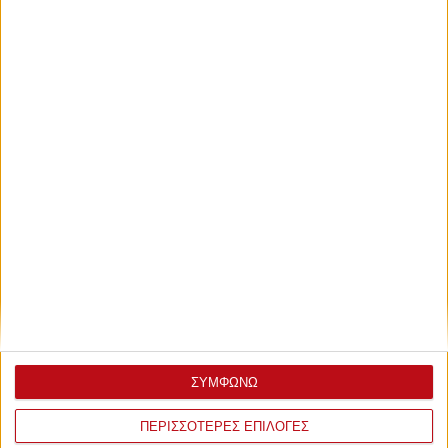
ΣΥΜΦΩΝΩ
ΠΕΡΙΣΣΟΤΕΡΕΣ ΕΠΙΛΟΓΕΣ