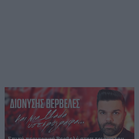
Επική περιγραφή Βερβελέ στην τριάρα του