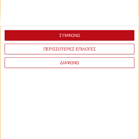
ενημερωθείτε για τις εξελίξεις με τις
καλύτερες
στοιχηματικές εταιρίες στην Ελλάδα
, να δείτε τα
προγνωστικά των tipster μας, τις πτώσεις των
αποδόσεων αλλά και την ενδιαφέρουσα θεματολογία
γύρω από το στοίχημα που δεν θα βρείτε αλλού.
ΣΥΜΦΩΝΩ
ΣΧΟΛΙΑ
ΠΕΡΙΣΣΟΤΕΡΕΣ ΕΠΙΛΟΓΕΣ
ΔΙΑΦΩΝΩ