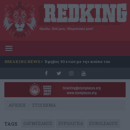
Θρύλε, Θεέ μου, Ολυμπιακέ μου!
Toggle
navigation
BREAKING NEWS
Έφηβος 93 ετών με την κούπα του
Conference
ΑΡΧΙΚΗ
ΣΤΟΙΧΗΜΑ
TAGS
ΟΛΥΜΠΙΑΚΟΣ
ΕΥΡΩΛΙΓΚΑ
EUROLEAGUE