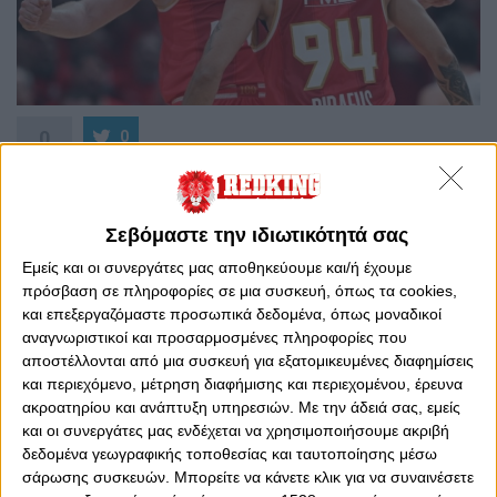
0
0
Η κορυφαία μπασκετική διοργάνωση της Ευρώπης
φτάνει στο αποκορύφωμά της. Το Final-4 της Euroleague
Σεβόμαστε την ιδιωτικότητά σας
2025 είναι προ των πυλών και το ενδιαφέρον στην
Ελλάδα κορυφώνεται, καθώς Ολυμπιακός και
Εμείς και οι συνεργάτες μας αποθηκεύουμε και/ή έχουμε
Παναθηναϊκός συμμετέχουν με βλέψεις για τον τίτλο,
πρόσβαση σε πληροφορίες σε μια συσκευή, όπως τα cookies,
ενώ και ο Έλληνας προπονητής στη Φενέρμπαχτσε δίνει
και επεξεργαζόμαστε προσωπικά δεδομένα, όπως μοναδικοί
ξεχωριστό χρώμα στη φετινή διοργάνωση.
αναγνωριστικοί και προσαρμοσμένες πληροφορίες που
αποστέλλονται από μια συσκευή για εξατομικευμένες διαφημίσεις
Το
BetMarket.gr
σας παρουσιάζει έναν πλήρη οδηγό για
και περιεχόμενο, μέτρηση διαφήμισης και περιεχομένου, έρευνα
το Final-4 με όλα τα
προγνωστικά μπάσκετ
, τις
ακροατηρίου και ανάπτυξη υπηρεσιών.
Με την άδειά σας, εμείς
αποδόσεις κατάκτησης, το αναλυτικό πρόγραμμα και τις
και οι συνεργάτες μας ενδέχεται να χρησιμοποιήσουμε ακριβή
ειδικές αγορές που ξεχωρίζουν.
δεδομένα γεωγραφικής τοποθεσίας και ταυτοποίησης μέσω
σάρωσης συσκευών. Μπορείτε να κάνετε κλικ για να συναινέσετε
Προγνωστικά Final-4 2025: Αποδόσεις για τον τίτλο