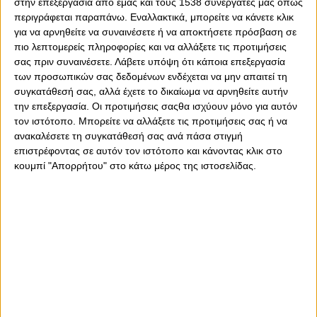
στην επεξεργασία από εμάς και τους 1538 συνεργάτες μας όπως
περιγράφεται παραπάνω. Εναλλακτικά, μπορείτε να κάνετε κλικ
Σύμφωνα με τις κορυφαίες στοιχηματικές πλατφόρμες,
για να αρνηθείτε να συναινέσετε ή να αποκτήσετε πρόσβαση σε
οι αποδόσεις για την κατάκτηση της Euroleague δείχνουν
πιο λεπτομερείς πληροφορίες και να αλλάξετε τις προτιμήσεις
ξεκάθαρα φαβορί:
σας πριν συναινέσετε.
Λάβετε υπόψη ότι κάποια επεξεργασία
των προσωπικών σας δεδομένων ενδέχεται να μην απαιτεί τη
Ολυμπιακός
– 2.75
συγκατάθεσή σας, αλλά έχετε το δικαίωμα να αρνηθείτε αυτήν
Παναθηναϊκός
– 3.00
την επεξεργασία. Οι προτιμήσεις σαςθα ισχύουν μόνο για αυτόν
Φενέρμπαχτσε
– 4.75
τον ιστότοπο. Μπορείτε να αλλάξετε τις προτιμήσεις σας ή να
Μονακό
– 5.50
ανακαλέσετε τη συγκατάθεσή σας ανά πάσα στιγμή
επιστρέφοντας σε αυτόν τον ιστότοπο και κάνοντας κλικ στο
Οι "ερυθρόλευκοι" εμφανίζονται ως το Νο1 φαβορί, ενώ
κουμπί "Απορρήτου" στο κάτω μέρος της ιστοσελίδας.
ο Παναθηναϊκός ακολουθεί σε απόσταση αναπνοής. Η
Φενέρμπαχτσε του Δημήτρη Ιτούδη και η Μονακό του
Βασίλη Σπανούλη είναι τα αουτσάιντερ, αλλά κανείς δεν
μπορεί να τις αγνοήσει σε ημιτελικό επίπεδο.
Ιδιαίτερο ενδιαφέρον παρουσιάζει και η
ενισχυμένη
απόδοση
που προσφέρει τη δυάδα νίκης Παναθηναϊκός +
Ολυμπιακός στους ημιτελικούς στο
2.80
.
Διπλή ευκαιρία κατάκτησης