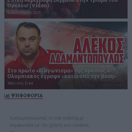
Θρύλου! (video)
31 Ιανουαρίου 2025
Στο πρώτο «διαγώνισμα» της χρονιάς ο
Ολυμπιακός έγραψε «κάτω από την βάση»
Χθες στις 11:44
ΨΗΦΟΦΟΡΙΑ
Δεν υπάρχει ενεργή δημοσκόπηση
Χρησιμοποιώντας το site redking.gr
συμφωνείτε με την χρήση των cookies.