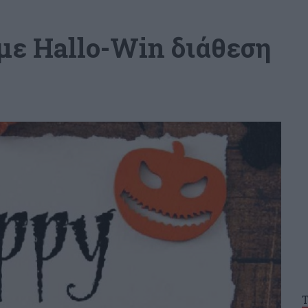
με Hallo-Win διάθεση