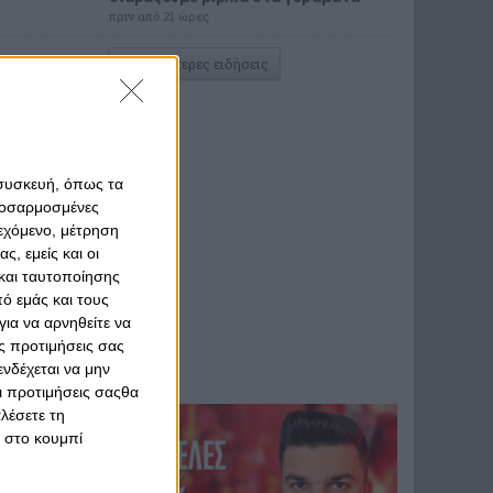
πριν από 21 ώρες
Περισσότερες ειδήσεις
 συσκευή, όπως τα
προσαρμοσμένες
ιεχόμενο, μέτρηση
ς, εμείς και οι
και ταυτοποίησης
ό εμάς και τους
ια να αρνηθείτε να
ς προτιμήσεις σας
νδέχεται να μην
Οι προτιμήσεις σαςθα
λέσετε τη
κ στο κουμπί