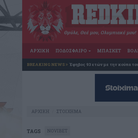
Θρύλε, Θεέ μου, Ολυμπιακέ μου!
ΑΡΧΙΚΗ
ΠΟΔΟΣΦΑΙΡΟ
ΜΠΑΣΚΕΤ
ΒΟΛ
BREAKING NEWS
Έφηβος 93 ετών με την κούπα το
ΑΡΧΙΚΗ
ΣΤΟΙΧΗΜΑ
TAGS
NOVIBET