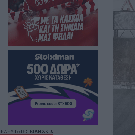
ΤΕΛΕΥΤΑΙΕΣ
ΕΙΔΗΣΕΙΣ