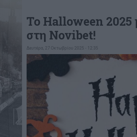
Το Halloween 2025 
στη Novibet!
Δευτέρα, 27 Οκτωβρίου 2025 - 12:35