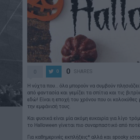
0
0
SHARES
0
Η νύχτα που… όλα μπορούν να συμβούν πλησιάζει! 
από φαντασία και γεμίζει τα σπίτια και τις βιτρί
εδώ! Είναι η εποχή του χρόνου που οι κολοκύθες
την εμφάνισή τους.
Και φυσικά είναι μία ακόμη ευκαιρία για λίγο τρ
το Halloween γίνεται πιο συναρπαστικό από ποτ
Για καθημερινές εκπλήξεις* αλλά και spooky ιστ