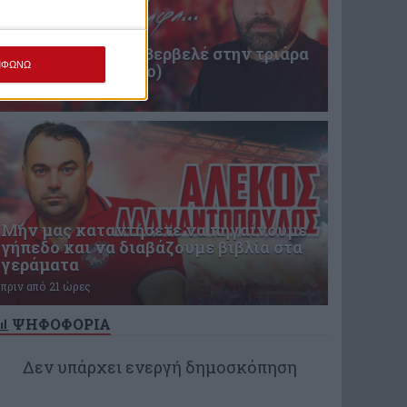
Επική περιγραφή Βερβελέ στην τριάρα
ΜΦΩΝΩ
του Θρύλου! (video)
31 Ιανουαρίου 2025
Μην μας καταντήσετε να πηγαίνουμε
γήπεδο και να διαβάζουμε βιβλία στα
γεράματα
πριν από 21 ώρες
ΨΗΦΟΦΟΡΙΑ
Δεν υπάρχει ενεργή δημοσκόπηση