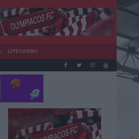
Α
LIVE CASINO