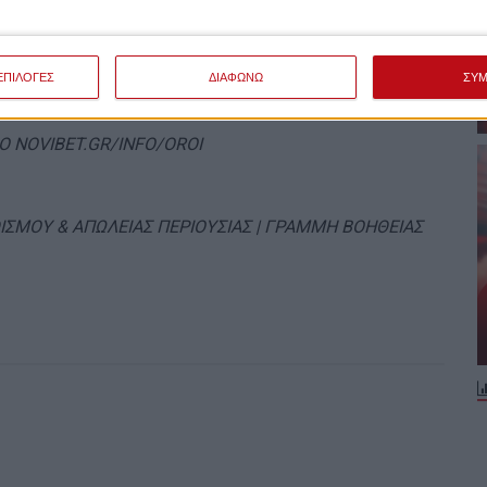
ζει διασκέδαση, ένταση και απίθανες προσφορές*, για
ΕΠΙΛΟΓΕΣ
ΔΙΑΦΩΝΩ
ΣΥ
Ο NOVIBET.GR/INFO/OROI
ΘΙΣΜΟΥ & ΑΠΩΛΕΙΑΣ ΠΕΡΙΟΥΣΙΑΣ | ΓΡΑΜΜΗ ΒΟΗΘΕΙΑΣ