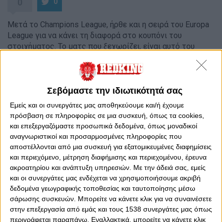
0
0
Μετά το Champions League, ήρθε και η σειρά του Europa
League για να κάνει τη διαφορά στο κουπόνι του
στοιχήματος. Το ματς που ξεχωρίζει, είναι αυτό του
Ολυμπιακού με τη Ντιναμό Κιέβου, που έχει και
στοιχηματικό ενδιαφέρον. Από εκεί και πέρα, θα
ασχοληθούμε με το Λάτσιο - Σεβίλλη, ενώ πρόταση
προκύπτει και από το
πάμε στοίχημα μπάσκετ
. Και πιο
Σεβόμαστε την ιδιωτικότητά σας
συγκεκριμένα τα προημιτελικά του Κυπέλλου Ισπανίας.
Εμείς και οι συνεργάτες μας αποθηκεύουμε και/ή έχουμε
Πάμε να δούμε αναλυτικά τις προτάσεις που
πρόσβαση σε πληροφορίες σε μια συσκευή, όπως τα cookies,
προκύπτουν.
και επεξεργαζόμαστε προσωπικά δεδομένα, όπως μοναδικοί
αναγνωριστικοί και προσαρμοσμένες πληροφορίες που
Για το πρώτο βήμα ο Ολυμπιακός
αποστέλλονται από μια συσκευή για εξατομικευμένες διαφημίσεις
Η μεγάλη, ευρωπαϊκή, ώρα για τον Ολυμπιακό έφτασε! Οι
και περιεχόμενο, μέτρηση διαφήμισης και περιεχομένου, έρευνα
«Ερυθρόλευκοι» θα φιλοξενήσουν τη Ντιναμό Κιέβου, στο
ακροατηρίου και ανάπτυξη υπηρεσιών.
Με την άδειά σας, εμείς
κατάμεστο «Γ.Καραϊσκάκης», στο πρώτο παιχνίδι για τη
και οι συνεργάτες μας ενδέχεται να χρησιμοποιήσουμε ακριβή
φάση των «32» του Europa League. Το ματς είναι Sold Out,
δεδομένα γεωγραφικής τοποθεσίας και ταυτοποίησης μέσω
και ο κόσμος του Ολυμπιακού θέλει να σπρώξει την
σάρωσης συσκευών. Μπορείτε να κάνετε κλικ για να συναινέσετε
ομάδα του σε μια σπουδαία νίκη. Στα θετικά για τον
στην επεξεργασία από εμάς και τους 1538 συνεργάτες μας όπως
Πέδρο Μαρτίνς, ότι ο Φορτούνης θα μπορέσει να
περιγράφεται παραπάνω. Εναλλακτικά, μπορείτε να κάνετε κλικ