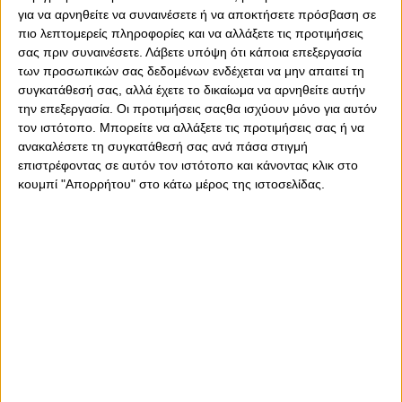
αγωνιστεί. Ο προπονητής των Πειραιωτών διαβεβαίωσε
για να αρνηθείτε να συναινέσετε ή να αποκτήσετε πρόσβαση σε
ότι οι παίκτες του θα αντιδράσουν στην ήττα από τον
πιο λεπτομερείς πληροφορίες και να αλλάξετε τις προτιμήσεις
ΠΑΟΚ, και θα παίξουν με το «μαχαίρι στα δόντια». Πλέον,
σας πριν συναινέσετε.
Λάβετε υπόψη ότι κάποια επεξεργασία
ο Ολυμπιακός δίνει ακόμα πιο μεγάλη βαρύτητα στη
των προσωπικών σας δεδομένων ενδέχεται να μην απαιτεί τη
συγκατάθεσή σας, αλλά έχετε το δικαίωμα να αρνηθείτε αυτήν
διοργάνωση, και θα κυνηγήσει τη διάκριση. Άλλωστε,
την επεξεργασία. Οι προτιμήσεις σαςθα ισχύουν μόνο για αυτόν
επιθυμεί να εξαργυρώσει τη μεγάλη πρόκριση επί της
τον ιστότοπο. Μπορείτε να αλλάξετε τις προτιμήσεις σας ή να
Μίλαν. Μόνο ο Ελαμπντελαουί είναι απών για τους
ανακαλέσετε τη συγκατάθεσή σας ανά πάσα στιγμή
γηπεδούχους, που θα κατέβουν με επιθετικό σχήμα για να
επιστρέφοντας σε αυτόν τον ιστότοπο και κάνοντας κλικ στο
κάνουν βήμα πρόκρισης.
κουμπί "Απορρήτου" στο κάτω μέρος της ιστοσελίδας.
Η Ντιναμό Κιέβου προκρίθηκε από έναν εύκολο όμιλο.
Προέρχεται από μεγάλη διακοπή στο πρωτάθλημα, και
τελευταίο επίσημό της ματς ήταν το Δεκέμβριο, κόντρα
στη Γιάμπλονετς για το Europa League. Τότε μάλιστα,
ηττήθηκε εντός έδρας. Οι Ουκρανοί έχουν κάποιες
σημαντικές απουσίες απόψε, και δεν τρομάζουν ως
ομάδα τον Ολυμπιακό. Το γεγονός ότι απέχουν εδώ και
καιρό από τα επίσημα ματς, ευνοεί τους Πειραιώτες. Η
Ντιναμό είναι ευάλωτη αμυντικά, ενώ αποτελεί
ερωτηματικό αν θα ανταπεξέλθει στην «καυτή»
ατμόσφαιρα. Οι «Ερυθρόλευκοι» θα μπουν στο γήπεδο για