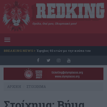
Θρύλε, Θεέ μου, Ολυμπιακέ μου!
Toggle
navigation
BREAKING NEWS
Έφηβος 93 ετών με την κούπα του
Conference
ΑΡΧΙΚΗ
ΣΤΟΙΧΗΜΑ
Στοίχημα: Βήμα