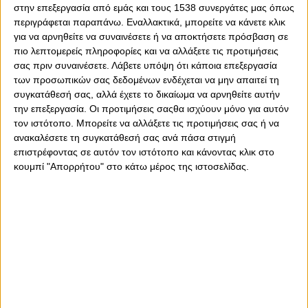
στην επεξεργασία από εμάς και τους 1538 συνεργάτες μας όπως
Εμείς θα πάμε, όμως, με άλλο σκεπτικό. Αν και το όριο
περιγράφεται παραπάνω. Εναλλακτικά, μπορείτε να κάνετε κλικ
της διαφοράς είναι
18,5
πόντοι με το
Over
να έχει
για να αρνηθείτε να συναινέσετε ή να αποκτήσετε πρόσβαση σε
απόδοση
1,91
θα προτείνουμε κάτι άλλο. Ποιο είναι αυτό.
πιο λεπτομερείς πληροφορίες και να αλλάξετε τις προτιμήσεις
Το συνολικό άθροισμα των πόντων. Εδώ το όριο είναι
σας πριν συναινέσετε.
Λάβετε υπόψη ότι κάποια επεξεργασία
150,5
. Θα πάμε με το
Over
το οποίο βρίσκουμε στην
των προσωπικών σας δεδομένων ενδέχεται να μην απαιτεί τη
πλατφόρμα του
Stoiximan
.
gr
σε απόδοση
1,91
! Ή κάτι
συγκατάθεσή σας, αλλά έχετε το δικαίωμα να αρνηθείτε αυτήν
άλλο για πιο τολμηρούς(**). Στα τέσσερα τελευταία
την επεξεργασία. Οι προτιμήσεις σαςθα ισχύουν μόνο για αυτόν
μεταξύ τους ματς στα Τρίκαλα ο μέσος όρος συνολικών
τον ιστότοπο. Μπορείτε να αλλάξετε τις προτιμήσεις σας ή να
πόντων είναι
179
, με το μικρότερο που έχει έρθει
154
! Το
ανακαλέσετε τη συγκατάθεσή σας ανά πάσα στιγμή
Over
στους
153,5
δίνει
2,30
!
επιστρέφοντας σε αυτόν τον ιστότοπο και κάνοντας κλικ στο
κουμπί "Απορρήτου" στο κάτω μέρος της ιστοσελίδας.
Όταν τελειώσει το μπάσκετ στα Τρίκαλα, ξεκινά το πόλο
στο Ιλίσιο Κολυμβητήριο. ΠΑΟ Vs Ολυμπιακός σε ένα
ματς που είναι ντέρμπι μονάχα στα ονόματα. Διότι με
τόσες σερί νίκες που έχει πετύχει ο Θρύλος κόντρα
στους "πράσινους" (σ.σ.: έχει χαθεί το μέτρημα, καθώς
κοντεύουν τις 40!) δεν τίθεται θέμα για την έκβαση του
ματς. Εδώ, λοιπόν, υπάρχει ένα ερώτημα.
Η διαφορά των 7,5 γκολ που βλέπουμε στο
Stoiximan.gr
θα ξεπεραστεί από τον Ολυμπιακό; Εμείς θα πούμε ναι,