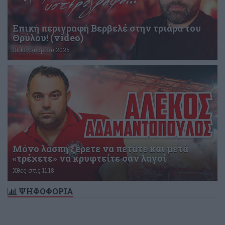
Επική περιγραφή Βερβελέ στην τριάρα του
Θρύλου! (video)
31 Ιανουαρίου 2025
Μόνο λάσπη ξέρετε να πετάτε και μετά
«τρέχετε» να κρυφτείτε σαν λαγοί
Χθες στις 11:18
ΨΗΦΟΦΟΡΙΑ
Δεν υπάρχει ενεργή δημοσκόπηση