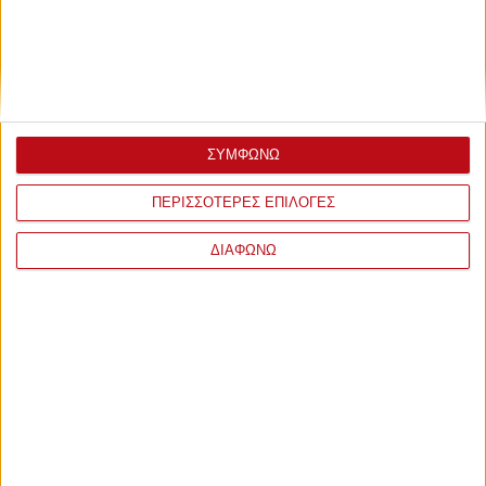
Τετάρτη, 11 Νοεμβρίου 2015 - 13:24
Θα το παλέψει...
Βόλεϊ και πόλο έχει το "μενού". Πολλά σετ στο Ρέντη, πολλά
ΣΥΜΦΩΝΩ
γκολ στο Βερολίνο.
ΠΕΡΙΣΣΟΤΕΡΕΣ ΕΠΙΛΟΓΕΣ
ΣΧΟΛΙΑ
ΔΙΑΦΩΝΩ