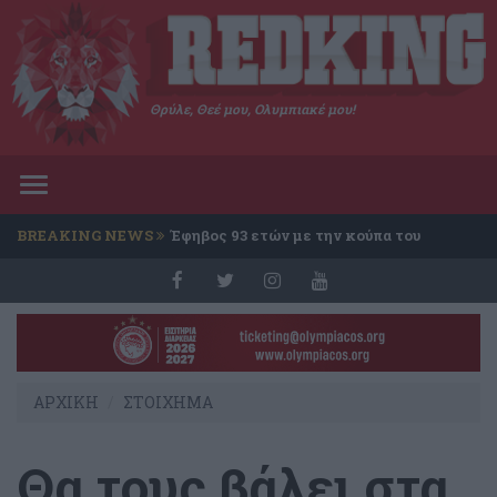
Θρύλε, Θεέ μου, Ολυμπιακέ μου!
Toggle
navigation
BREAKING NEWS
Έφηβος 93 ετών με την κούπα του
Conference
ΑΡΧΙΚΗ
ΣΤΟΙΧΗΜΑ
Θα τους βάλει στα