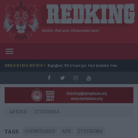
Θρύλε, Θεέ μου, Ολυμπιακέ μου!
Toggle
navigation
BREAKING NEWS
Έφηβος 93 ετών με την κούπα του
Conference
ΑΡΧΙΚΗ
ΣΤΟΙΧΗΜΑ
TAGS
ΟΛΥΜΠΙΑΚΟΣ
ΑΕΚ
ΣΤΟΙΧΗΜΑ