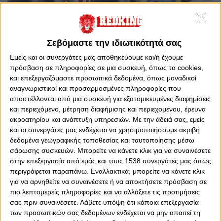
Σεβόμαστε την ιδιωτικότητά σας
Εμείς και οι συνεργάτες μας αποθηκεύουμε και/ή έχουμε
πρόσβαση σε πληροφορίες σε μια συσκευή, όπως τα cookies,
0
0
και επεξεργαζόμαστε προσωπικά δεδομένα, όπως μοναδικοί
αναγνωριστικοί και προσαρμοσμένες πληροφορίες που
αποστέλλονται από μια συσκευή για εξατομικευμένες διαφημίσεις
Τα playoffs της Stoiximan Super League και το
στοίχημα
και περιεχόμενο, μέτρηση διαφήμισης και περιεχομένου, έρευνα
για το ποιος θα κατακτήσει τον τίτλο... παίρνουν φωτιά.
ακροατηρίου και ανάπτυξη υπηρεσιών.
Με την άδειά σας, εμείς
Στις 21:00 την Κυριακή στο «Γεώργιος Καραϊσκάκης», οι
και οι συνεργάτες μας ενδέχεται να χρησιμοποιήσουμε ακριβή
Ολυμπιακός και ΑΕΚ διασταυρώνουν τα ξίφη τους. Οι
δεδομένα γεωγραφικής τοποθεσίας και ταυτοποίησης μέσω
Πειραιώτες δεν μπόρεσαν να δώσουν συνέχεια στη
σάρωσης συσκευών. Μπορείτε να κάνετε κλικ για να συναινέσετε
θριαμβευτική ανατροπή και το 3-1 επί του ΠΑΟΚ.
στην επεξεργασία από εμάς και τους 1538 συνεργάτες μας όπως
Ηττήθηκαν στο ντέρμπι «αιωνίων» και έμειναν στο -6
περιγράφεται παραπάνω. Εναλλακτικά, μπορείτε να κάνετε κλικ
από την κορυφή. Το λάθος του Παπασταθόπουλου και το
για να αρνηθείτε να συναινέσετε ή να αποκτήσετε πρόσβαση σε
αυτογκόλ του Ελ Αραμπί υπέγραψαν τη μοίρα των
πιο λεπτομερείς πληροφορίες και να αλλάξετε τις προτιμήσεις
«ερυθρολεύκων» στο 2-0 της Λεωφόρου και πλέον η
σας πριν συναινέσετε.
Λάβετε υπόψη ότι κάποια επεξεργασία
υπόθεση τίτλος έγινε πολύ δύσκολη.
των προσωπικών σας δεδομένων ενδέχεται να μην απαιτεί τη