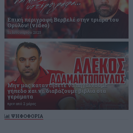
Επική περιγραφή Βερβελέ στην τριάρα του
Θρύλου! (video)
31 Ιανουαρίου 2025
Μην μας καταντήσετε να πηγαίνουμε
γήπεδο και να διαβάζουμε βιβλία στα
γεράματα
πριν από 2 μέρες
ΨΗΦΟΦΟΡΙΑ
Δεν υπάρχει ενεργή δημοσκόπηση