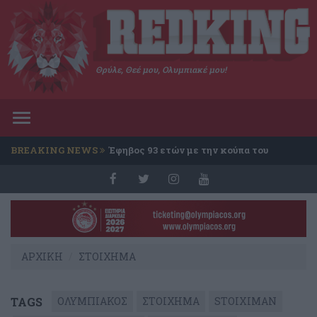
Θρύλε, Θεέ μου, Ολυμπιακέ μου!
Toggle
navigation
BREAKING NEWS
Έφηβος 93 ετών με την κούπα του
Conference
ΑΡΧΙΚΗ
ΣΤΟΙΧΗΜΑ
TAGS
ΟΛΥΜΠΙΑΚΟΣ
ΣΤΟΙΧΗΜΑ
STOIXIMAN