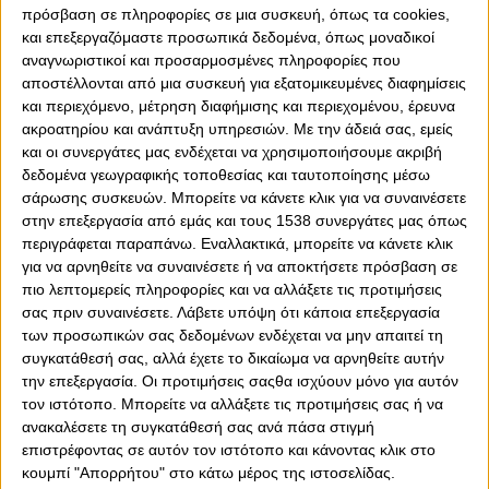
πρόσβαση σε πληροφορίες σε μια συσκευή, όπως τα cookies,
και επεξεργαζόμαστε προσωπικά δεδομένα, όπως μοναδικοί
αναγνωριστικοί και προσαρμοσμένες πληροφορίες που
αποστέλλονται από μια συσκευή για εξατομικευμένες διαφημίσεις
και περιεχόμενο, μέτρηση διαφήμισης και περιεχομένου, έρευνα
ακροατηρίου και ανάπτυξη υπηρεσιών.
Με την άδειά σας, εμείς
και οι συνεργάτες μας ενδέχεται να χρησιμοποιήσουμε ακριβή
δεδομένα γεωγραφικής τοποθεσίας και ταυτοποίησης μέσω
0
0
σάρωσης συσκευών. Μπορείτε να κάνετε κλικ για να συναινέσετε
στην επεξεργασία από εμάς και τους 1538 συνεργάτες μας όπως
περιγράφεται παραπάνω. Εναλλακτικά, μπορείτε να κάνετε κλικ
Κανείς δεν έχει τη δύναμη να τα… βάλει με τα παιχνίδια
για να αρνηθείτε να συναινέσετε ή να αποκτήσετε πρόσβαση σε
της ζωής. Εκείνα που μοιάζουν ν’ αποφασίσουν για σένα
πιο λεπτομερείς πληροφορίες και να αλλάξετε τις προτιμήσεις
δίχως να σου αφήνουν την πολυτέλεια της επιλογής.
σας πριν συναινέσετε.
Λάβετε υπόψη ότι κάποια επεξεργασία
Αυτό που απλοϊκά ονομάζουμε πεπρωμένο.
των προσωπικών σας δεδομένων ενδέχεται να μην απαιτεί τη
Πάρτε για παράδειγμα τον Νίκο Αναστόπουλο. Ξεκίνησε
συγκατάθεσή σας, αλλά έχετε το δικαίωμα να αρνηθείτε αυτήν
την επεξεργασία. Οι προτιμήσεις σαςθα ισχύουν μόνο για αυτόν
ένα απόγευμα από το σπίτι του, στη Δάφνη, για να παίξει
τον ιστότοπο. Μπορείτε να αλλάξετε τις προτιμήσεις σας ή να
μπάσκετ με τους φίλους του ώστε να συμπληρώσουν
ανακαλέσετε τη συγκατάθεσή σας ανά πάσα στιγμή
πεντάδα. Και κατέληξε να μετατραπεί σ’ έναν από τους
επιστρέφοντας σε αυτόν τον ιστότοπο και κάνοντας κλικ στο
πιο πετυχημένους Έλληνες ποδοσφαιριστές όλων των
κουμπί "Απορρήτου" στο κάτω μέρος της ιστοσελίδας.
εποχών.