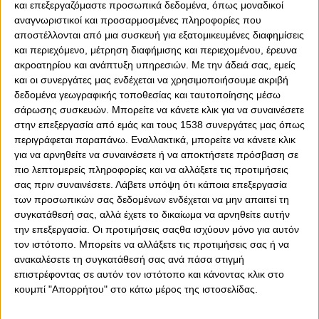
και επεξεργαζόμαστε προσωπικά δεδομένα, όπως μοναδικοί
αναγνωριστικοί και προσαρμοσμένες πληροφορίες που
0
0
αποστέλλονται από μια συσκευή για εξατομικευμένες διαφημίσεις
και περιεχόμενο, μέτρηση διαφήμισης και περιεχομένου, έρευνα
Το δεύτερο φιλικό προετοιμασίας της, για την
ακροατηρίου και ανάπτυξη υπηρεσιών.
Με την άδειά σας, εμείς
αγωνιστική περίοδο 2025-26, έδωσε η ομάδα βόλεϊ
και οι συνεργάτες μας ενδέχεται να χρησιμοποιήσουμε ακριβή
Γυναικών του Ολυμπιακού. Με κορυφαίες τις Κούμπουρα,
δεδομένα γεωγραφικής τοποθεσίας και ταυτοποίησης μέσω
Αμπντεραχίμ και Στεβάνοβιτς, με 29, 28 και οκτώ
σάρωσης συσκευών. Μπορείτε να κάνετε κλικ για να συναινέσετε
πόντους αντίστοιχα, οι «ερυθρόλευκες» του Μπράνκο
στην επεξεργασία από εμάς και τους 1538 συνεργάτες μας όπως
Κοβάτσεβιτς νίκησαν με 3-1 σετ (30-28, 25-27, 25-19,
περιγράφεται παραπάνω. Εναλλακτικά, μπορείτε να κάνετε κλικ
25-18) τη Θέτιδα Βούλας στο κλειστό του Ρέντη «Μ.
για να αρνηθείτε να συναινέσετε ή να αποκτήσετε πρόσβαση σε
Μερκούρη», σε ένα ακόμα δυνατό «τεστ» προετοιμασίας,
πιο λεπτομερείς πληροφορίες και να αλλάξετε τις προτιμήσεις
σας πριν συναινέσετε.
Λάβετε υπόψη ότι κάποια επεξεργασία
ενόψει της νέας σεζόν, μετρώντας οκτώ άσσους και
των προσωπικών σας δεδομένων ενδέχεται να μην απαιτεί τη
εννιά μπλοκ.
συγκατάθεσή σας, αλλά έχετε το δικαίωμα να αρνηθείτε αυτήν
Επόμενο φιλικό την Τετάρτη (24/9) στο Ρέντη, με τον
την επεξεργασία. Οι προτιμήσεις σαςθα ισχύουν μόνο για αυτόν
Θρύλο να συνεχίζει με αμείωτη ένταση την προετοιμασία
τον ιστότοπο. Μπορείτε να αλλάξετε τις προτιμήσεις σας ή να
του για την αγωνιστική σεζόν 2025-26.
ανακαλέσετε τη συγκατάθεσή σας ανά πάσα στιγμή
επιστρέφοντας σε αυτόν τον ιστότοπο και κάνοντας κλικ στο
Τα σετ (3-1): 30-28, 25-27, 25-19, 25-18
κουμπί "Απορρήτου" στο κάτω μέρος της ιστοσελίδας.
*Οι πόντοι του Ολυμπιακού προήλθαν από 8 άσους, 67