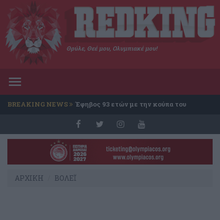
Θρύλε, Θεέ μου, Ολυμπιακέ μου!
Toggle
navigation
BREAKING NEWS
Έφηβος 93 ετών με την κούπα του
Conference
ΑΡΧΙΚΗ
ΒΟΛΕΪ