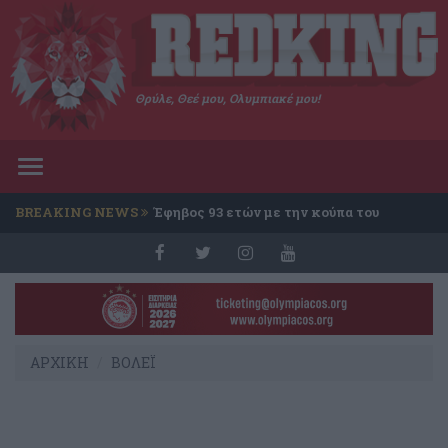
Θρύλε, Θεέ μου, Ολυμπιακέ μου!
Toggle
navigation
BREAKING NEWS
Έφηβος 93 ετών με την κούπα του
Conference
ΑΡΧΙΚΗ
ΒΟΛΕΪ