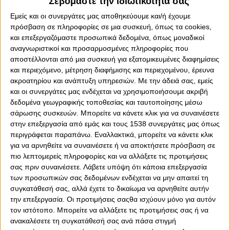
Σεβόμαστε την ιδιωτικότητά σας
0
0
Εμείς και οι συνεργάτες μας αποθηκεύουμε και/ή έχουμε
πρόσβαση σε πληροφορίες σε μια συσκευή, όπως τα cookies,
Ο Ερασιτέχνης Ολυμπιακός «τάραξε» ξανά τα «νερά» του
και επεξεργαζόμαστε προσωπικά δεδομένα, όπως μοναδικοί
ελληνικού βόλεϊ, αφού ολοκλήρωσε μία ακόμη σπουδαία
αναγνωριστικοί και προσαρμοσμένες πληροφορίες που
μεταγραφή. Ο Θρύλος ανακοίνωσε επίσημα την απόκτηση
αποστέλλονται από μια συσκευή για εξατομικευμένες διαφημίσεις
του «δυναμίτη» κεντρικού Ελντερ Σπένσερ, από το
και περιεχόμενο, μέτρηση διαφήμισης και περιεχομένου, έρευνα
Πράσινο Ακρωτήρι, για την ομάδα βόλεϊ Ανδρών!
ακροατηρίου και ανάπτυξη υπηρεσιών.
Με την άδειά σας, εμείς
και οι συνεργάτες μας ενδέχεται να χρησιμοποιήσουμε ακριβή
Αναλυτικά, η ανακοίνωση του «ερυθρόλευκου»
δεδομένα γεωγραφικής τοποθεσίας και ταυτοποίησης μέσω
Ερασιτέχνη για την τεράστια μεταγραφή του Σπένσερ: «Ο
σάρωσης συσκευών. Μπορείτε να κάνετε κλικ για να συναινέσετε
ΟΛΥΜΠΙΑΚΟΣ Σ.Φ.Π. ανακοινώνει την έναρξη της
στην επεξεργασία από εμάς και τους 1538 συνεργάτες μας όπως
συνεργασίας του με τον Ελντερ Σπένσερ. Ο
περιγράφεται παραπάνω. Εναλλακτικά, μπορείτε να κάνετε κλικ
αριστερόχειρας κεντρικός από το Πράσινο Ακρωτήρι
για να αρνηθείτε να συναινέσετε ή να αποκτήσετε πρόσβαση σε
(6/10/1992, 2,00μ.) υπέγραψε το νέο του συμβόλαιο και
πιο λεπτομερείς πληροφορίες και να αλλάξετε τις προτιμήσεις
εντάσσεται στο ρόστερ της ομάδας βόλεϊ Ανδρών του
σας πριν συναινέσετε.
Λάβετε υπόψη ότι κάποια επεξεργασία
συλλόγου.
των προσωπικών σας δεδομένων ενδέχεται να μην απαιτεί τη
συγκατάθεσή σας, αλλά έχετε το δικαίωμα να αρνηθείτε αυτήν
Ο Ελντερ Σπένσερ φημίζεται για την αθλητικότητα, το
την επεξεργασία. Οι προτιμήσεις σαςθα ισχύουν μόνο για αυτόν
μπλοκ και το σερβίς του και προέρχεται από μία
τον ιστότοπο. Μπορείτε να αλλάξετε τις προτιμήσεις σας ή να
σπουδαία σεζόν με την Λας Πάλμας στην Ισπανία. Με την
ανακαλέσετε τη συγκατάθεσή σας ανά πάσα στιγμή
ισπανική ομάδα, κατέκτησε το πρωτάθλημα, μετρώντας