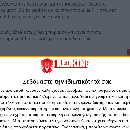
α όλα για την ανατροπή και την ισοφάριση. Όμως, ο
ου ματς, θα το γυρίσει αν και ήταν πίσω με 2-1 στα σετ
ο 2-0 στις νίκες, στους τελικούς.
πιακός έδειξε πως δεν μπορούσε να κάνει τίποτα
 φορά με 3-0 σετ, μαζί με την απώλεια του
ε τον Ρομπέρτο Πιάτσα να αναλαμβάνει την τεχνική
έγινε η επίσημη παρουσίασή του από τον Ολυμπιακό
Σεβόμαστε την ιδιωτικότητά σας
πρωτάθλημα. Αλλά όχι το ιδανικό φινάλε για το 2015.
άτες μας αποθηκεύουμε και/ή έχουμε πρόσβαση σε πληροφορίες σε μια
ργαζόμαστε προσωπικά δεδομένα, όπως μοναδικοί αναγνωριστικοί και 
στέλλονται από μια συσκευή για εξατομικευμένες διαφημίσεις και περ
 την Εσθονική Παρνού, με 3-0 σετ, για τους "32" του
εχομένου, έρευνα ακροατηρίου και ανάπτυξη υπηρεσιών.
Με την άδειά σα
χεται να χρησιμοποιήσουμε ακριβή δεδομένα γεωγραφικής τοποθεσίας 
ών. Μπορείτε να κάνετε κλικ για να συναινέσετε στην επεξεργασία απ
τις 15 Δεκέμβρη, με δεύτερη νίκη κόντρα στη ρουμανική
 όπως περιγράφεται παραπάνω. Εναλλακτικά, μπορείτε να κάνετε κλικ γ