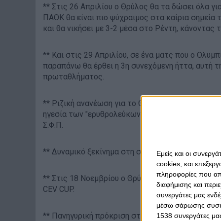
** Στις 26 Απριλίου ο Θρύλος θα τα δώσει όλα γι
ΠΑΟΚ θα είναι πιο ψύχραιμος στα καίρια σημεία τ
και θα νικήσει με 3-2 μέσα στο Ρέντη, κάνοντας τ
** Και στις 29 Απριλίου, σε ένα ματς που ο Ολυμ
παραπάνω θα έρθει η 3η συνεχόμενη ήττα, αυτή τη
πρωταθλήματος.
** Ριζική ανανέωση για το Θρύλο το καλοκαίρι μ
ηγεσία των "ερυθρολεύκων" και στις 21 Ιουλίου 
Σ.Φ.Π.
** Δυναμικό ξεκίνημα στη σεζόν, όσον αφορά στο 
Εμείς και οι συνεργ
cookies, και επεξε
πληροφορίες που απο
** Στις 18 Νοεμβρίου ο Θρύλος νικά και στο Ρέντη
διαφήμισης και περι
CEV CUP.
συνεργάτες μας ενδέ
μέσω σάρωσης συσκευ
** Πανηγυρική πρόκριση στους "8" του CEV Cup, σ
1538 συνεργάτες μας