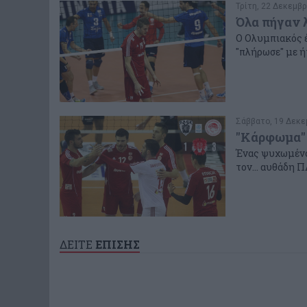
Τρίτη, 22 Δεκεμβρ
Όλα πήγαν 
Ο Ολυμπιακός έ
"πλήρωσε" με ή
Σάββατο, 19 Δεκεμ
"Κάρφωμα" 
Ένας ψυχωμένο
τον... αυθάδη 
ΔΕΙΤΕ
ΕΠΙΣΗΣ