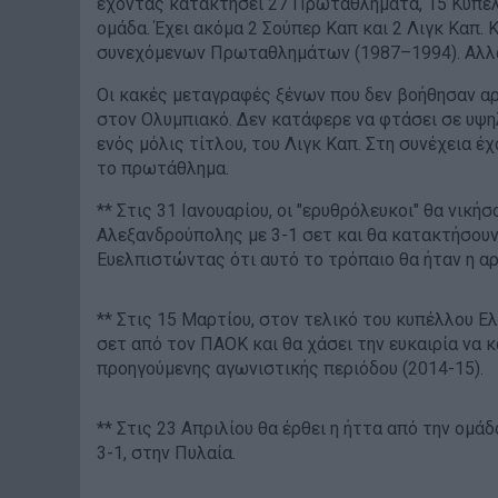
έχοντας κατακτήσει 27 Πρωταθλήματα, 15 Κύπελ
ομάδα. Έχει ακόμα 2 Σούπερ Καπ και 2 Λιγκ Καπ.
συνεχόμενων Πρωταθλημάτων (1987–1994). Αλλά τ
Οι κακές μεταγραφές ξένων που δεν βοήθησαν αρ
στον Ολυμπιακό. Δεν κατάφερε να φτάσει σε υψη
ενός μόλις τίτλου, του Λιγκ Καπ. Στη συνέχεια έ
το πρωτάθλημα.
** Στις 31 Ιανουαρίου, οι "ερυθρόλευκοι" θα νική
Αλεξανδρούπολης με 3-1 σετ και θα κατακτήσουν 
Ευελπιστώντας ότι αυτό το τρόπαιο θα ήταν η αρχ
** Στις 15 Μαρτίου, στον τελικό του κυπέλλου Ελ
σετ από τον ΠΑΟΚ και θα χάσει την ευκαιρία να κά
προηγούμενης αγωνιστικής περιόδου (2014-15).
** Στις 23 Απριλίου θα έρθει η ήττα από την ομ
3-1, στην Πυλαία.