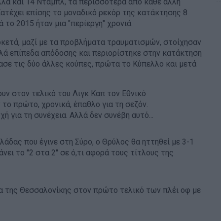
λα και 14 Νταμπλ, τα περισσότερα από κάθε άλλη
 Κατέχει επίσης το μοναδικό ρεκόρ της κατάκτησης 8
ο 2015 ήταν μια "περίεργη" χρονιά.
κετά, μαζί με τα προβλήματα τραυματισμών, στοίχησαν
λά επίπεδα απόδοσης και περιορίστηκε στην κατάκτηση
χασε τις δύο άλλες κούπες, πρώτα το Κύπελλο και μετά
σουν στον τελικό του Λιγκ Καπ τον Εθνικό
το πρώτο, χρονικά, έπαθλο για τη σεζόν.
ή για τη συνέχεια. Αλλά δεν συνέβη αυτό...
λάδας που έγινε στη Σύρο, ο Θρύλος θα ηττηθεί με 3-1
νει το "2 στα 2" σε ό,τι αφορά τους τίτλους της
άδα της Θεσσαλονίκης στον πρώτο τελικό των πλέι οφ με