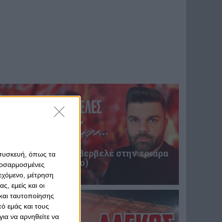
Επική περιγραφή Βερβελέ στην τριάρα
 συσκευή, όπως τα
του Θρύλου! (video)
προσαρμοσμένες
31 Ιανουαρίου 2025
ιεχόμενο, μέτρηση
ς, εμείς και οι
και ταυτοποίησης
ό εμάς και τους
ια να αρνηθείτε να