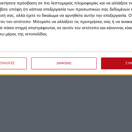
οκτήσετε πρόσβαση σε πιο λεπτομερείς πληροφορίες και να αλλάξετε τι
βετε υπόψη ότι κάποια επεξεργασία των προσωπικών σας δεδομένων ε
εσή σας, αλλά έχετε το δικαίωμα να αρνηθείτε αυτήν την επεξεργασία. 
ρη μέσα στη Θεσσαλονίκη, επί του ΠΑΟΚ, με 3-1 σετ, η
τόν τον ιστότοπο. Μπορείτε να αλλάξετε τις προτιμήσεις σας ή να ανακα
 πάσα στιγμή επιστρέφοντας σε αυτόν τον ιστότοπο και κάνοντας κλι
ω μέρος της ιστοσελίδας.
 1-3 από την Κηφισιά και θα χάσει την ευκαιρία για τον
ΕΠΙΛΟΓΕΣ
ΔΙΑΦΩΝΩ
ΣΥ