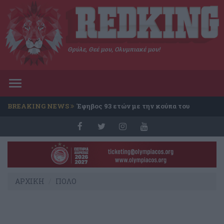
Θρύλε, Θεέ μου, Ολυμπιακέ μου!
Toggle
navigation
BREAKING NEWS
Έφηβος 93 ετών με την κούπα του
Conference
ΑΡΧΙΚΗ
ΠΟΛΟ