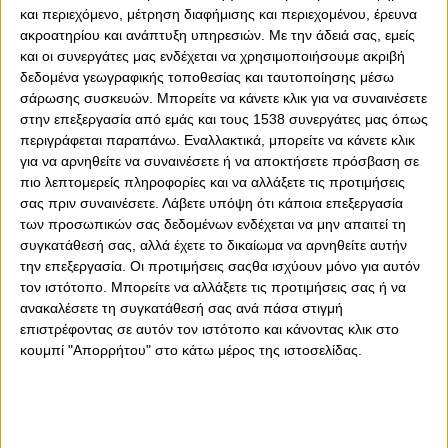
και περιεχόμενο, μέτρηση διαφήμισης και περιεχομένου, έρευνα
ακροατηρίου και ανάπτυξη υπηρεσιών.
Με την άδειά σας, εμείς
και οι συνεργάτες μας ενδέχεται να χρησιμοποιήσουμε ακριβή
δεδομένα γεωγραφικής τοποθεσίας και ταυτοποίησης μέσω
σάρωσης συσκευών. Μπορείτε να κάνετε κλικ για να συναινέσετε
στην επεξεργασία από εμάς και τους 1538 συνεργάτες μας όπως
0
0
περιγράφεται παραπάνω. Εναλλακτικά, μπορείτε να κάνετε κλικ
για να αρνηθείτε να συναινέσετε ή να αποκτήσετε πρόσβαση σε
Τις υποχρεώσεις της στο πρωτάθλημα συνεχίζει, την
πιο λεπτομερείς πληροφορίες και να αλλάξετε τις προτιμήσεις
Πέμπτη (28/3), η ομάδα πόλο Γυναικών του Ολυμπιακού.
σας πριν συναινέσετε.
Λάβετε υπόψη ότι κάποια επεξεργασία
Τα κορίτσια του Θρύλου αντιμετωπίζουν τον Άλιμο ΝΑΣ,
των προσωπικών σας δεδομένων ενδέχεται να μην απαιτεί τη
τον οποίο υποδέχονται στο Παπαστράτειο
συγκατάθεσή σας, αλλά έχετε το δικαίωμα να αρνηθείτε αυτήν
κολυμβητήριο, στις 19:30, για τη 16η αγωνιστική της Α1,
την επεξεργασία. Οι προτιμήσεις σαςθα ισχύουν μόνο για αυτόν
με στόχο το «16 στα 16».
τον ιστότοπο. Μπορείτε να αλλάξετε τις προτιμήσεις σας ή να
ανακαλέσετε τη συγκατάθεσή σας ανά πάσα στιγμή
Ενόψει του αγώνα η Ελευθερία Πλευρίτου τόνισε ότι οι
επιστρέφοντας σε αυτόν τον ιστότοπο και κάνοντας κλικ στο
«ερυθρόλευκες» θέλουν να συνεχίσουν αήττητες και στο
κουμπί "Απορρήτου" στο κάτω μέρος της ιστοσελίδας.
πρωτάθλημα όπως έχουν κάνει και στο Champions
League. Τα κορίτσια του Θρύλου έχουν εξασφαλίσει ήδη
τη συμμετοχή τους το Final-4 και είναι έτοιμες να
συνεχίσουν από εκεί που σταμάτησαν!