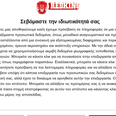
ος της τρίτης περιόδου τις βρήκε μπροστά στο σκορ με
ιαχειριστούν το προβάδισμα τους οι Πειραιώτισσες και
Σεβόμαστε την ιδιωτικότητά σας
άτες μας αποθηκεύουμε και/ή έχουμε πρόσβαση σε πληροφορίες σε μια
ργαζόμαστε προσωπικά δεδομένα, όπως μοναδικοί αναγνωριστικοί και 
Μπερτράν Κ. 2, Γκιράλ 1, Μορέλ 1, Ρέμερ 4, Καμπρέ,
στέλλονται από μια συσκευή για εξατομικευμένες διαφημίσεις και περ
 Ρ., Μπέχρενς
εχομένου, έρευνα ακροατηρίου και ανάπτυξη υπηρεσιών.
Με την άδειά σα
χεται να χρησιμοποιήσουμε ακριβή δεδομένα γεωγραφικής τοποθεσίας 
 Κλεισούρα, Κουρέτα, Σάντα 1, Τριχά 4, Άντριους 4,
ών. Μπορείτε να κάνετε κλικ για να συναινέσετε στην επεξεργασία απ
ρνάρου, Μυριοκεφαλιτάκη, Φαν ντεν Ντόμπελστιν,
 όπως περιγράφεται παραπάνω. Εναλλακτικά, μπορείτε να κάνετε κλικ γ
οκτήσετε πρόσβαση σε πιο λεπτομερείς πληροφορίες και να αλλάξετε τι
βετε υπόψη ότι κάποια επεξεργασία των προσωπικών σας δεδομένων ε
εσή σας, αλλά έχετε το δικαίωμα να αρνηθείτε αυτήν την επεξεργασία. 
τόν τον ιστότοπο. Μπορείτε να αλλάξετε τις προτιμήσεις σας ή να ανακα
 πάσα στιγμή επιστρέφοντας σε αυτόν τον ιστότοπο και κάνοντας κλι
ω μέρος της ιστοσελίδας.