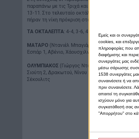
παραπάνω με τις Τριχά και Άντριους, ενώ το τέλ
13-11. Στο τελευταίο οκτάλεπτο κατάφεραν να δ
πήραν τη νίκη πρόκριση στον τελικό με 14-12.
ΤΑ ΟΚΤΑΛΕΠΤΑ
: 4-4, 3-6, 4-3, 1-1
Εμείς και οι συνεργ
cookies, και επεξε
ΜΑΤΑΡΟ
(Ντανιέλ Μπαγιάρτ): Τέρε, Κλαβερία 1, 
πληροφορίες που απο
Εσπάρ 1, Αβένιο, Χάουσχιλντ, Κιρνς 2, Μπερτράν
διαφήμισης και περι
συνεργάτες μας ενδέ
ΟΛΥΜΠΙΑΚΟΣ
(Γιώργος Ντόσκας): Σταματοπούλου,
μέσω σάρωσης συσκευ
Σιούτη 2, Δρακωτού, Νίνου 2, Πλευρίτου Β. 1, Το
1538 συνεργάτες μας
Σέκουλιτς
συναινέσετε ή να απ
πριν συναινέσετε.
Λά
απαιτεί τη συγκατάθ
ισχύουν μόνο για αυ
συγκατάθεσή σας ανά
"Απορρήτου" στο κάτ