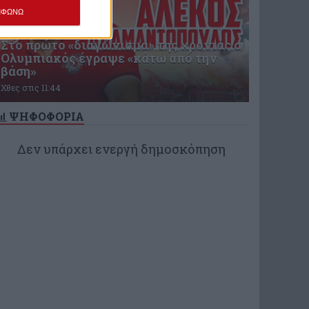
ΜΦΩΝΩ
Στο πρώτο «διαγώνισμα» της χρονιάς ο
Ολυμπιακός έγραψε «κάτω από την
βάση»
Χθες στις 11:44
ΨΗΦΟΦΟΡΙΑ
Δεν υπάρχει ενεργή δημοσκόπηση