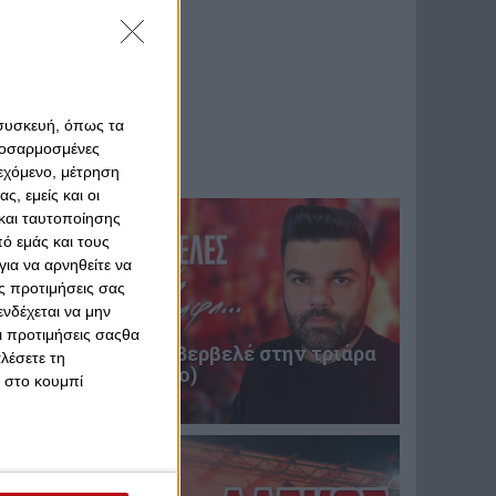
 συσκευή, όπως τα
προσαρμοσμένες
ιεχόμενο, μέτρηση
ς, εμείς και οι
και ταυτοποίησης
ό εμάς και τους
ια να αρνηθείτε να
ς προτιμήσεις σας
νδέχεται να μην
Οι προτιμήσεις σαςθα
Επική περιγραφή Βερβελέ στην τριάρα
λέσετε τη
του Θρύλου! (video)
κ στο κουμπί
31 Ιανουαρίου 2025