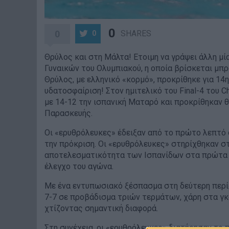
0
0
SHARES
0
Θρύλος και στη Μάλτα! Ετοιμη να γράψει άλλη μία
Γυναικών του Ολυμπιακού, η οποία βρίσκεται μπ
Θρύλος, με ελληνικό «κορμό», προκρίθηκε για 14
υδατοσφαίριση! Στον ημιτελικό του
Final
-4 του
C
με 14-12 την ισπανική Ματαρό και προκρίθηκαν θ
Παρασκευής.
Oι «ερυθρόλευκες» έδειξαν από το πρώτο λεπτό 
την πρόκριση. Οι «ερυθρόλευκες» στηρίχθηκαν στ
αποτελεσματικότητα των Ισπανίδων στα πρώτα λ
έλεγχο του αγώνα.
Με ένα εντυπωσιακό ξέσπασμα στη δεύτερη περίο
7-7 σε προβάδισμα τριών τερμάτων, χάρη στα γκ
χτίζοντας σημαντική διαφορά.
Στη συνέχεια, οι «ερυθρόλευκες» διατήρησαν το 