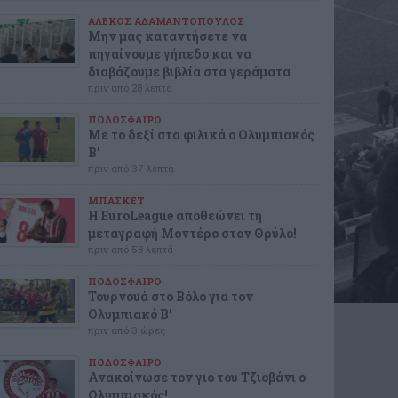
ΑΛΕΚΟΣ ΑΔΑΜΑΝΤΟΠΟΥΛΟΣ
Μην μας καταντήσετε να
πηγαίνουμε γήπεδο και να
διαβάζουμε βιβλία στα γεράματα
πριν από 28 λεπτά
ΠΟΔΟΣΦΑΙΡΟ
Με το δεξί στα φιλικά ο Ολυμπιακός
Β’
πριν από 37 λεπτά
ΜΠΑΣΚΕΤ
Η EuroLeague αποθεώνει τη
μεταγραφή Μοντέρο στον Θρύλο!
πριν από 58 λεπτά
ΠΟΔΟΣΦΑΙΡΟ
Τουρνουά στο Βόλο για τον
Ολυμπιακό Β'
πριν από 3 ώρες
ΠΟΔΟΣΦΑΙΡΟ
Ανακοίνωσε τον γιο του Τζιοβάνι ο
Ολυμπιακός!