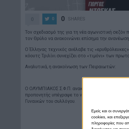
0
0
SHARES
0
Τον σχεδιασμό της για τη νέα αγωνιστική σεζόν
τον Θρύλο να ανακοινώνει επίσημα την ανανέωση
Ο Έλληνας τεχνικός ανέλαβε τις «ερυθρόλευκες» 
κόουτς Τριλίνι συνεχίζει στο «τιμόνι» των πρωτ
Αναλυτικά, η ανακοίνωση των Πειραιωτών:
Ο ΟΛΥΜΠΙΑΚΟΣ Σ.Φ.Π. ανακοινώνει την ανανέωση 
προπονητής υπέγραψε το νέο του συμβόλαιο και 
Γυναικών του συλλόγου.
Εμείς και οι συνεργ
cookies, και επεξε
πληροφορίες που απο