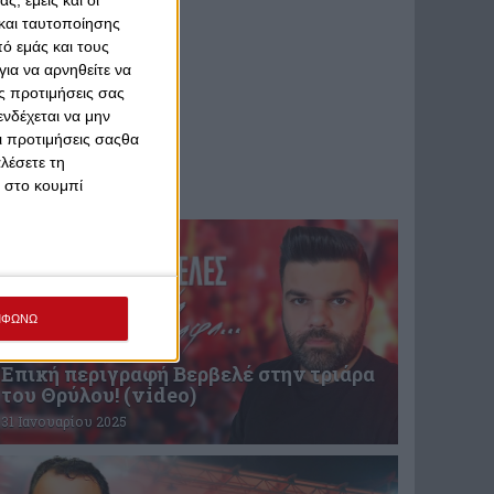
ς, εμείς και οι
και ταυτοποίησης
ό εμάς και τους
ια να αρνηθείτε να
ς προτιμήσεις σας
νδέχεται να μην
Οι προτιμήσεις σαςθα
λέσετε τη
κ στο κουμπί
ΜΦΩΝΩ
Επική περιγραφή Βερβελέ στην τριάρα
του Θρύλου! (video)
31 Ιανουαρίου 2025