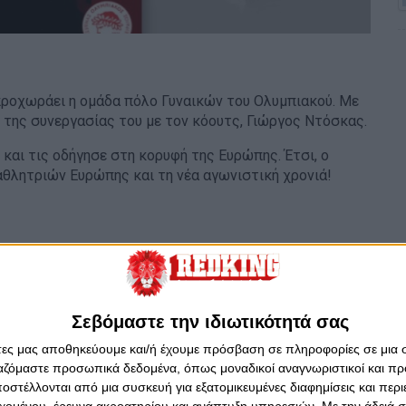
 προχωράει η ομάδα πόλο Γυναικών του Ολυμπιακού. Με
 της συνεργασίας του με τον κόουτς, Γιώργος Ντόσκας.
και τις οδήγησε στη κορυφή της Ευρώπης. Έτσι, ο
αθλητριών Ευρώπης και τη νέα αγωνιστική χρονιά!
της συνεργασίας του με τον Γιώργο Ντόσκα. Ο Ελληνας
παραμένει στην τεχνική ηγεσία της ομάδας πόλο
Σεβόμαστε την ιδιωτικότητά σας
άτες μας αποθηκεύουμε και/ή έχουμε πρόσβαση σε πληροφορίες σε μια
ργαζόμαστε προσωπικά δεδομένα, όπως μοναδικοί αναγνωριστικοί και 
στέλλονται από μια συσκευή για εξατομικευμένες διαφημίσεις και περ