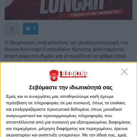
0
0
Ο Ολυμπιακός ενεργοποίησε την μεγάλη επιστροφή του
Λούκα Λόντσαρ! Ο σπουδαίος Κροάτης φουνταριστός
επέστρεψε στο Λιμάνι και ετοιμάζεται να γράψει ξανά
ιστορία με τα ερυθρόλευκα!
Ο 39χρονος πολίστας, από τους κορυφαίους Κροάτες
του αθλήματος, επιστρέφει στην Ελλάδα, ένα χρόνο
Σεβόμαστε την ιδιωτικότητά σας
μετά!
Εμείς και οι συνεργάτες μας αποθηκεύουμε και/ή έχουμε
Υπενθυμίζεται, ότι ο Λόντσαρ αγωνίστηκε και στο
πρόσβαση σε πληροφορίες σε μια συσκευή, όπως τα cookies,
παρελθόν στους Πειραιώτες, τις σεζόν 2023-24 και
και επεξεργαζόμαστε προσωπικά δεδομένα, όπως μοναδικοί
2024-25.
αναγνωριστικοί και προσαρμοσμένες πληροφορίες που
αποστέλλονται από μια συσκευή για εξατομικευμένες διαφημίσεις
Αναλυτικά η ανακοίνωση:
και περιεχόμενο, μέτρηση διαφήμισης και περιεχομένου, έρευνα
ακροατηρίου και ανάπτυξη υπηρεσιών.
Με την άδειά σας, εμείς