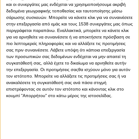
και οι συνεργάτες μας ενδέχεται να χρησιμοποιήσουμε ακριβή
Ο ΟΛΥΜΠΙΑΚΟΣ Σ.Φ.Π. ανακοινώνει την έναρξη της
δεδομένα γεωγραφικής τοποθεσίας και ταυτοποίησης μέσω
σάρωσης συσκευών. Μπορείτε να κάνετε κλικ για να συναινέσετε
συνεργασίας του με τον Λούκα Λόντσαρ. Ο διεθνής
στην επεξεργασία από εμάς και τους 1538 συνεργάτες μας όπως
Κροάτης φουνταριστός (26/6/1987, 1,96μ.) υπέγραψε το
περιγράφεται παραπάνω. Εναλλακτικά, μπορείτε να κάνετε κλικ
νέο του συμβόλαιο και επιστρέφει στο ρόστερ της
για να αρνηθείτε να συναινέσετε ή να αποκτήσετε πρόσβαση σε
ομάδας πόλο Ανδρών του συλλόγου.
πιο λεπτομερείς πληροφορίες και να αλλάξετε τις προτιμήσεις
Είναι η δεύτερη «θητεία» του σπουδαίου Λούκα Λόντσαρ
σας πριν συναινέσετε.
Λάβετε υπόψη ότι κάποια επεξεργασία
των προσωπικών σας δεδομένων ενδέχεται να μην απαιτεί τη
στον Θρύλο. Με το ερυθρόλευκο σκουφάκι, αγωνίστηκε
συγκατάθεσή σας, αλλά έχετε το δικαίωμα να αρνηθείτε αυτήν
και τη διετία 2023-25, κατακτώντας δύο πρωταθλήματα
την επεξεργασία. Οι προτιμήσεις σαςθα ισχύουν μόνο για αυτόν
και δύο Κύπελλα Ελλάδας.
τον ιστότοπο. Μπορείτε να αλλάξετε τις προτιμήσεις σας ή να
Την περσινή σεζόν, ο Λούκα Λόντσαρ έπαιξε στην
ανακαλέσετε τη συγκατάθεσή σας ανά πάσα στιγμή
Μλάντοστ Ζάγκρεμπ, με την οποία αναδείχθηκε
επιστρέφοντας σε αυτόν τον ιστότοπο και κάνοντας κλικ στο
κουμπί "Απορρήτου" στο κάτω μέρος της ιστοσελίδας.
πρωταθλητής και Κυπελλούχος Κροατίας. Στην καριέρα
του έχει κατακτήσει τρία Champions League, με Προ
Ρέκο (2022, 2023) και Γιουγκ Ντουμπρόβνικ (2016) και
δύο ευρωπαϊκά Super Cup. Επίσης, στο παλμαρέ του σε
συλλογικό επίπεδο, έχει έξι πρωταθλήματα Κροατίας,
πέντε Κύπελλα και τρία πρωταθλήματα Αδριατικής, δύο
πρωταθλήματα Ιταλίας και τρία Κύπελλα, καθώς και