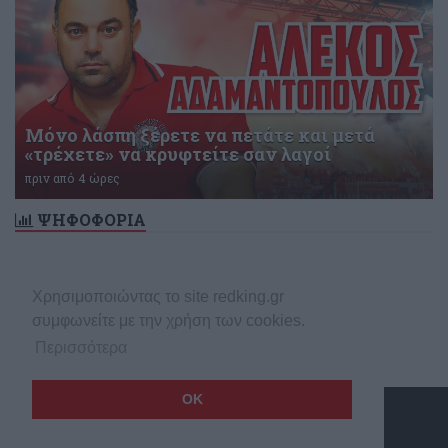
Μόνο λάσπη ξέρετε να πετάτε και μετά
«τρέχετε» να κρυφτείτε σαν λαγοί
πριν από 4 ώρες
ΨΗΦΟΦΟΡΙΑ
Δεν υπάρχει ενεργή δημοσκόπηση
Χρησιμοποιώντας το site redking.gr
συμφωνείτε με την χρήση των cookies.
Περισσότερα
OK
Copyright © 2026 redking.gr
Made by
net
stream