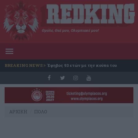
Θρύλε, Θεέ μου, Ολυμπιακέ μου!
Toggle
navigation
BREAKING NEWS
Έφηβος 93 ετών με την κούπα του
Conference
ΑΡΧΙΚΗ
ΠΟΛΟ