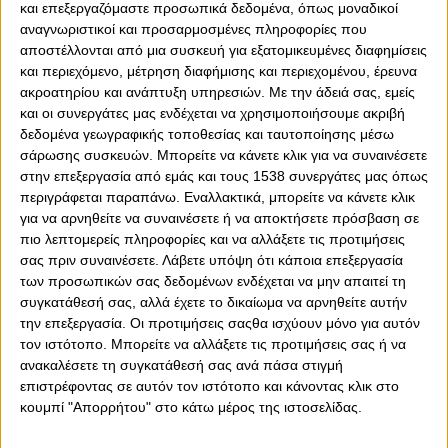
και επεξεργαζόμαστε προσωπικά δεδομένα, όπως μοναδικοί
αναγνωριστικοί και προσαρμοσμένες πληροφορίες που
0
0
αποστέλλονται από μια συσκευή για εξατομικευμένες διαφημίσεις
και περιεχόμενο, μέτρηση διαφήμισης και περιεχομένου, έρευνα
Με τον καλύτερο δυνατό τρόπο ξεκίνησε τις
ακροατηρίου και ανάπτυξη υπηρεσιών.
Με την άδειά σας, εμείς
ευρωπαϊκές της υποχρεώσεις η ομάδα πόλο Γυναικών
και οι συνεργάτες μας ενδέχεται να χρησιμοποιήσουμε ακριβή
του Ολυμπιακού, η οποία επικράτησε με 10-7 της
δεδομένα γεωγραφικής τοποθεσίας και ταυτοποίησης μέσω
ης
Πάντοβα, στην αναμέτρηση της 1
αγωνιστικής του
σάρωσης συσκευών. Μπορείτε να κάνετε κλικ για να συναινέσετε
ου
3
προκριματικού ομίλου που διεξάγεται στη «φούσκα»
στην επεξεργασία από εμάς και τους 1538 συνεργάτες μας όπως
της Όστια στην Ιταλία.
περιγράφεται παραπάνω. Εναλλακτικά, μπορείτε να κάνετε κλικ
για να αρνηθείτε να συναινέσετε ή να αποκτήσετε πρόσβαση σε
Οι «ερυθρόλευκες» παρά το μεγάλο διάστημα της
πιο λεπτομερείς πληροφορίες και να αλλάξετε τις προτιμήσεις
αγωνιστικής απραξίας, στην επάνοδό τους σε ευρωπαϊκή
σας πριν συναινέσετε.
Λάβετε υπόψη ότι κάποια επεξεργασία
διοργάνωση μετά την περσινή διακοπή λόγω της
των προσωπικών σας δεδομένων ενδέχεται να μην απαιτεί τη
πανδημίας, πραγματοποίησαν καλή εμφάνιση και
συγκατάθεσή σας, αλλά έχετε το δικαίωμα να αρνηθείτε αυτήν
πραγματοποίησαν το πρώτο σημαντικό βήμα για την
την επεξεργασία. Οι προτιμήσεις σαςθα ισχύουν μόνο για αυτόν
εξασφάλιση της πρόκρισης στους «8» της Ευρώπης.
τον ιστότοπο. Μπορείτε να αλλάξετε τις προτιμήσεις σας ή να
ανακαλέσετε τη συγκατάθεσή σας ανά πάσα στιγμή
T
α οκτάλεπτα:
3-3, 2-2, 2-0, 3-2
επιστρέφοντας σε αυτόν τον ιστότοπο και κάνοντας κλικ στο
κουμπί "Απορρήτου" στο κάτω μέρος της ιστοσελίδας.
Η διακύμανση: