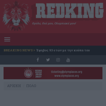
Θρύλε, Θεέ μου, Ολυμπιακέ μου!
Toggle
navigation
BREAKING NEWS
Έφηβος 93 ετών με την κούπα του
Conference
ΑΡΧΙΚΗ
ΠΟΛΟ