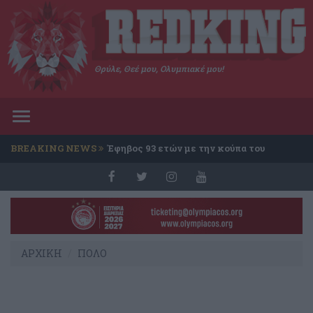
Θρύλε, Θεέ μου, Ολυμπιακέ μου!
Toggle
navigation
BREAKING NEWS
Έφηβος 93 ετών με την κούπα του
Conference
ΑΡΧΙΚΗ
ΠΟΛΟ