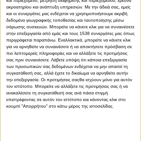
και περιεχόμενο, μέτρηση διαφήμισης και περιεχομένου, έρευνα
ακροατηρίου και ανάπτυξη υπηρεσιών.
Με την άδειά σας, εμείς
και οι συνεργάτες μας ενδέχεται να χρησιμοποιήσουμε ακριβή
δεδομένα γεωγραφικής τοποθεσίας και ταυτοποίησης μέσω
0
0
σάρωσης συσκευών. Μπορείτε να κάνετε κλικ για να συναινέσετε
στην επεξεργασία από εμάς και τους 1538 συνεργάτες μας όπως
Για το παιχνίδι με τον ΠΑΟΚ και τις ευκαιρίες που έδωσε
περιγράφεται παραπάνω. Εναλλακτικά, μπορείτε να κάνετε κλικ
σε νεαρές αθλήτριες, μίλησε ο Αλεξάνταρ Τσίριτς. «Νίκη
για να αρνηθείτε να συναινέσετε ή να αποκτήσετε πρόσβαση σε
σήμερα, δώσαμε και ευκαιρία σε νεαρές αθλήτριες.
πιο λεπτομερείς πληροφορίες και να αλλάξετε τις προτιμήσεις
Συνεχίζουμε τη δουλειά, όλα τα ματς και οι προπονήσεις
σας πριν συναινέσετε.
Λάβετε υπόψη ότι κάποια επεξεργασία
είναι στην προετοιμασία μας για το μεγάλο μας στόχο,
των προσωπικών σας δεδομένων ενδέχεται να μην απαιτεί τη
στις 2-3/4, το Final-4 της Ευρώπης.
συγκατάθεσή σας, αλλά έχετε το δικαίωμα να αρνηθείτε αυτήν
την επεξεργασία. Οι προτιμήσεις σαςθα ισχύουν μόνο για αυτόν
Προσπαθούμε πάντα να δίνουμε το μάξιμουμ των
τον ιστότοπο. Μπορείτε να αλλάξετε τις προτιμήσεις σας ή να
δυνατοτήτων μας», ήταν τα λόγια του προπονητή του
ανακαλέσετε τη συγκατάθεσή σας ανά πάσα στιγμή
επιστρέφοντας σε αυτόν τον ιστότοπο και κάνοντας κλικ στο
Ολυμπιακού στο Πόλο Γυναικών.
κουμπί "Απορρήτου" στο κάτω μέρος της ιστοσελίδας.
Από την πλευρά της, η Βάσω Πλευρίτου, είπε: «Μια
εύκολη νίκη, ξέρουμε τη δυναμικότητα μας. Κάθε αγώνας,
κάθε προπόνηση είναι προετοιμασία για το ευρωπαϊκό
που έρχεται σε δυο εβδομάδες, η ομάδα πάει καλά. Στο