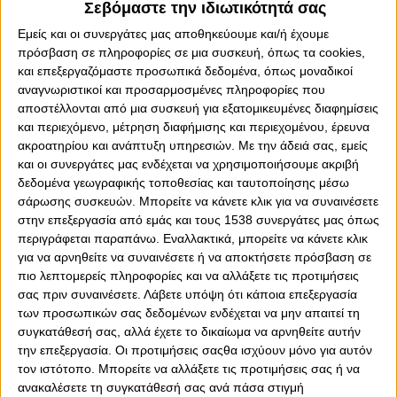
Σεβόμαστε την ιδιωτικότητά σας
Εμείς και οι συνεργάτες μας αποθηκεύουμε και/ή έχουμε
πρόσβαση σε πληροφορίες σε μια συσκευή, όπως τα cookies,
και επεξεργαζόμαστε προσωπικά δεδομένα, όπως μοναδικοί
αναγνωριστικοί και προσαρμοσμένες πληροφορίες που
αποστέλλονται από μια συσκευή για εξατομικευμένες διαφημίσεις
0
0
και περιεχόμενο, μέτρηση διαφήμισης και περιεχομένου, έρευνα
ακροατηρίου και ανάπτυξη υπηρεσιών.
Με την άδειά σας, εμείς
«Στροφή» στο πρωτάθλημα για την ομάδα πόλο Γυναικών
και οι συνεργάτες μας ενδέχεται να χρησιμοποιήσουμε ακριβή
του Ολυμπιακού, σήμερα Σάββατο (21/1), μετά την
δεδομένα γεωγραφικής τοποθεσίας και ταυτοποίησης μέσω
πρόκριση στο
Final
-4 του Κυπέλλου. Οι πρωταθλήτριες
σάρωσης συσκευών. Μπορείτε να κάνετε κλικ για να συναινέσετε
Ευρώπης αντιμετωπίζουν στις 18:00 τον ΝΟ Λάρισας
στην επεξεργασία από εμάς και τους 1538 συνεργάτες μας όπως
εκτός έδρας, για τη 13η αγωνιστική της Α1, με στόχο το
περιγράφεται παραπάνω. Εναλλακτικά, μπορείτε να κάνετε κλικ
«13 στα 13».
για να αρνηθείτε να συναινέσετε ή να αποκτήσετε πρόσβαση σε
πιο λεπτομερείς πληροφορίες και να αλλάξετε τις προτιμήσεις
Στο Εθνικό κολυμβητήριο Λάρισας, τα κορίτσια του
σας πριν συναινέσετε.
Λάβετε υπόψη ότι κάποια επεξεργασία
Θρύλου θέλουν τη νίκη κόντρα στην τοπική ομάδα, ώστε
των προσωπικών σας δεδομένων ενδέχεται να μην απαιτεί τη
να συνεχίσουν την ξέφρενη πορεία τους, διευρύνοντας το
συγκατάθεσή σας, αλλά έχετε το δικαίωμα να αρνηθείτε αυτήν
νικηφόρο σερί που «τρέχουν» στο πρωτάθλημα.
την επεξεργασία. Οι προτιμήσεις σαςθα ισχύουν μόνο για αυτόν
τον ιστότοπο. Μπορείτε να αλλάξετε τις προτιμήσεις σας ή να
Να σημειωθεί, ότι την περασμένη Κυριακή (15/1), οι
ανακαλέσετε τη συγκατάθεσή σας ανά πάσα στιγμή