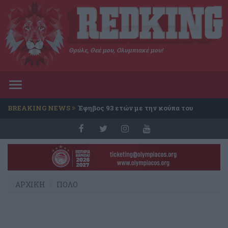
Θρύλε, Θεέ μου, Ολυμπιακέ μου!
Toggle
navigation
BREAKING NEWS
Έφηβος 93 ετών με την κούπα του
Conference
ΑΡΧΙΚΗ
ΠΟΛΟ