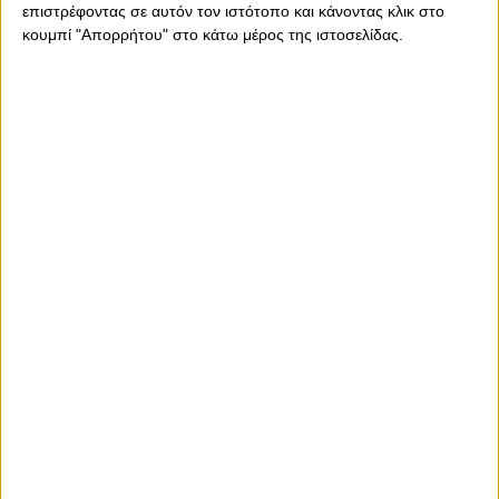
«ερυθρόλευκες» επικράτησαν με 21-1 του ΝΟ Λάρισας
επιστρέφοντας σε αυτόν τον ιστότοπο και κάνοντας κλικ στο
στο Παπαστράτειο, για τη φάση των 16» του Κυπέλλου.
κουμπί "Απορρήτου" στο κάτω μέρος της ιστοσελίδας.