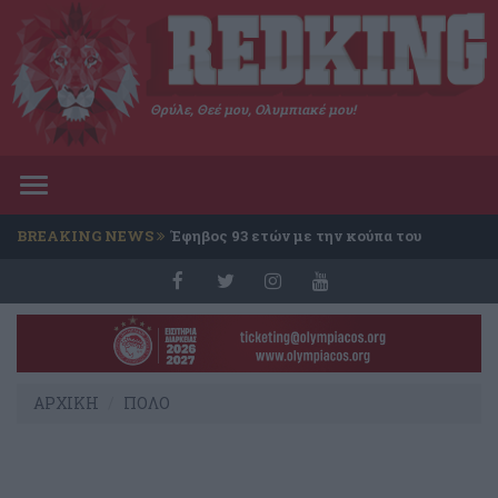
Θρύλε, Θεέ μου, Ολυμπιακέ μου!
Toggle
navigation
BREAKING NEWS
Έφηβος 93 ετών με την κούπα του
Conference
ΑΡΧΙΚΗ
ΠΟΛΟ