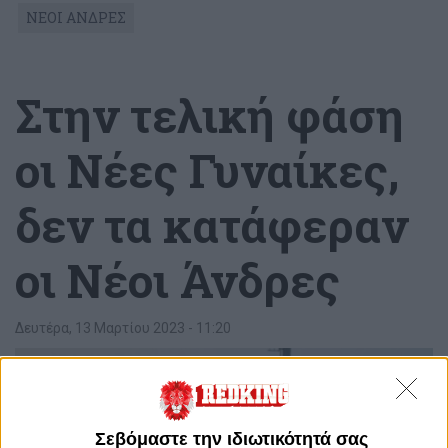
ΝΕΟΙ ΑΝΔΡΕΣ
Στην τελική φάση
οι Νέες Γυναίκες,
δεν τα κατάφεραν
οι Νέοι Άνδρες
Δευτέρα, 13 Μαρτίου 2023 - 11:20
Σεβόμαστε την ιδιωτικότητά σας