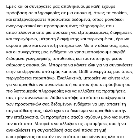
Εμείς και οι συνεργάτες μας αποθηκεύουμε και/ή έχουμε
πρόσβαση σε πληροφορίες σε μια συσκευή, όπως τα cookies,
και επεξεργαζόμαστε προσωπικά δεδομένα, όπως μοναδικοί
αναγνωριστικοί και προσαρμοσμένες πληροφορίες που
αποστέλλονται από μια συσκευή για εξατομικευμένες διαφημίσεις
και περιεχόμενο, μέτρηση διαφήμισης και περιεχομένου, έρευνα
ακροατηρίου και ανάπτυξη υπηρεσιών.
Με την άδειά σας, εμείς
και οι συνεργάτες μας ενδέχεται να χρησιμοποιήσουμε ακριβή
0
0
δεδομένα γεωγραφικής τοποθεσίας και ταυτοποίησης μέσω
σάρωσης συσκευών. Μπορείτε να κάνετε κλικ για να συναινέσετε
Την πρόκριση τους στην τελική φάση του
στην επεξεργασία από εμάς και τους 1538 συνεργάτες μας όπως
πρωταθλήματος Νέων Γυναικών Κ19 πανηγύρισαν τα
περιγράφεται παραπάνω. Εναλλακτικά, μπορείτε να κάνετε κλικ
κορίτσια του Ολυμπιακού, που πέρασαν ως πρώτες από
για να αρνηθείτε να συναινέσετε ή να αποκτήσετε πρόσβαση σε
πιο λεπτομερείς πληροφορίες και να αλλάξετε τις προτιμήσεις
τον Β όμιλο Αττικής. Οι «ερυθρόλευκες», ήδη από το
σας πριν συναινέσετε.
Λάβετε υπόψη ότι κάποια επεξεργασία
Σάββατο (11/3) εξασφάλισαν την παρουσία τους στην
των προσωπικών σας δεδομένων ενδέχεται να μην απαιτεί τη
επόμενη φάση, μετά από τις δύο νίκες απέναντι σε ΝΟ
συγκατάθεσή σας, αλλά έχετε το δικαίωμα να αρνηθείτε αυτήν
Ρεθύμνου (15-8) και Πανιώνιο ΓΣΣ (14-6). Αυτό έγινε και
την επεξεργασία. Οι προτιμήσεις σαςθα ισχύουν μόνο για αυτόν
τυπικά μετά τη νίκη με 13-5 επί του ΑΝΟ Γλυφάδας την
τον ιστότοπο. Μπορείτε να αλλάξετε τις προτιμήσεις σας ή να
επόμενη μέρα, με τον Ολυμπιακό να ολοκληρώνει το «3
ανακαλέσετε τη συγκατάθεσή σας ανά πάσα στιγμή
στα 3» και να κατακτά την κορυφή του ομίλου.
επιστρέφοντας σε αυτόν τον ιστότοπο και κάνοντας κλικ στο