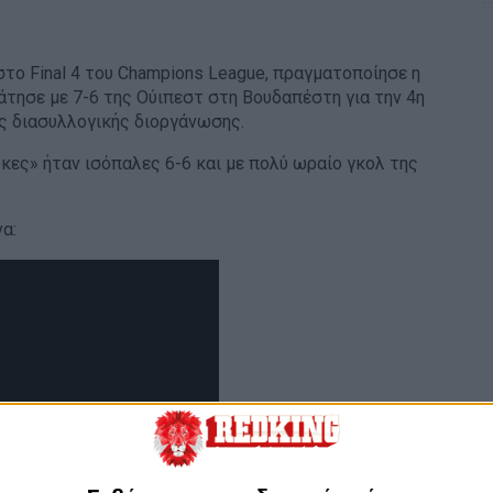
το Final 4 του Champions League, πραγματοποίησε η
άτησε με 7-6 της Ούιπεστ στη Βουδαπέστη για την 4η
ς διασυλλογικής διοργάνωσης.
κες» ήταν ισόπαλες 6-6 και με πολύ ωραίο γκολ της
α: