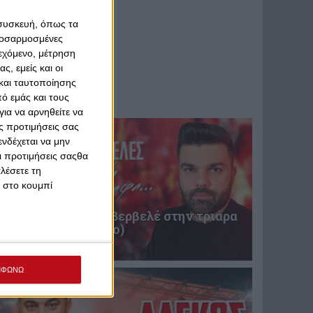
 συσκευή, όπως τα
προσαρμοσμένες
ιεχόμενο, μέτρηση
ς, εμείς και οι
και ταυτοποίησης
ό εμάς και τους
ια να αρνηθείτε να
ς προτιμήσεις σας
νδέχεται να μην
Οι προτιμήσεις σαςθα
λέσετε τη
κ στο κουμπί
Επική περιγραφή Βερβελέ στην τριάρα
του Θρύλου! (video)
31 Ιανουαρίου 2025
ΜΦΩΝΩ