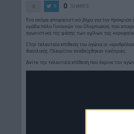
0
0
SHARES
0
Ένα ακόμα αποφασιστικό βήμα για την πρόκριση σ
ομάδα πόλο Γυναικών του Ολυμπιακού, που επικρ
αγωνιστική της φάσης των ομίλων της κορυφαία
Στην τελευταία επίθεση του αγώνα οι «ερυθρόλευ
Βασιλικής Πλευρίτου αναδείχθηκαν νικήτριες.
Δείτε την τελευταία επίθεση που έκρινε τον αγών