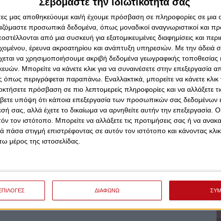
Σεβόμαστε την ιδιωτικότητά σας
άτες μας αποθηκεύουμε και/ή έχουμε πρόσβαση σε πληροφορίες σε μια
ργαζόμαστε προσωπικά δεδομένα, όπως μοναδικοί αναγνωριστικοί και 
στέλλονται από μια συσκευή για εξατομικευμένες διαφημίσεις και περ
=
εχομένου, έρευνα ακροατηρίου και ανάπτυξη υπηρεσιών.
Με την άδειά σα
χεται να χρησιμοποιήσουμε ακριβή δεδομένα γεωγραφικής τοποθεσίας 
ών. Μπορείτε να κάνετε κλικ για να συναινέσετε στην επεξεργασία απ
 όπως περιγράφεται παραπάνω. Εναλλακτικά, μπορείτε να κάνετε κλικ γ
οκτήσετε πρόσβαση σε πιο λεπτομερείς πληροφορίες και να αλλάξετε τι
βετε υπόψη ότι κάποια επεξεργασία των προσωπικών σας δεδομένων ε
εσή σας, αλλά έχετε το δικαίωμα να αρνηθείτε αυτήν την επεξεργασία. 
τόν τον ιστότοπο. Μπορείτε να αλλάξετε τις προτιμήσεις σας ή να ανακα
 πάσα στιγμή επιστρέφοντας σε αυτόν τον ιστότοπο και κάνοντας κλι
ω μέρος της ιστοσελίδας.
ΕΠΙΛΟΓΕΣ
ΔΙΑΦΩΝΩ
ΣΥ