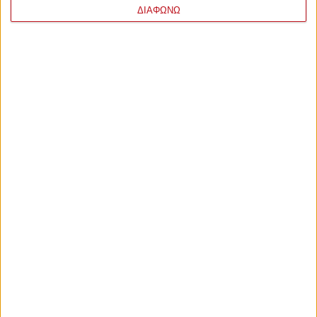
ΔΙΑΦΩΝΩ
ΤΕΛΕΥΤΑΙΕΣ
ΕΙΔΗΣΕΙΣ
ΠΟΔΟΣΦΑΙΡΟ
Επιμένουν για τον Μπούρας
πριν από 6 λεπτά
ΠΟΔΟΣΦΑΙΡΟ
Αυτό είναι το αδύναμο σημείο της
Ναϊμέγκεν
πριν από 43 λεπτά