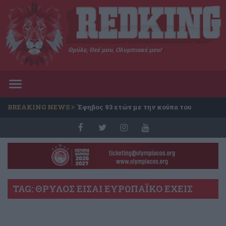
Θρύλε, Θεέ μου, Ολυμπιακέ μου!
Toggle
navigation
BREAKING NEWS
Έφηβος 93 ετών με την κούπα του
Conference
TAG: ΘΡΥΛΟΣ ΕΙΣΑΙ ΕΥΡΩΠΑΪΚΟ ΕΧΕΙΣ