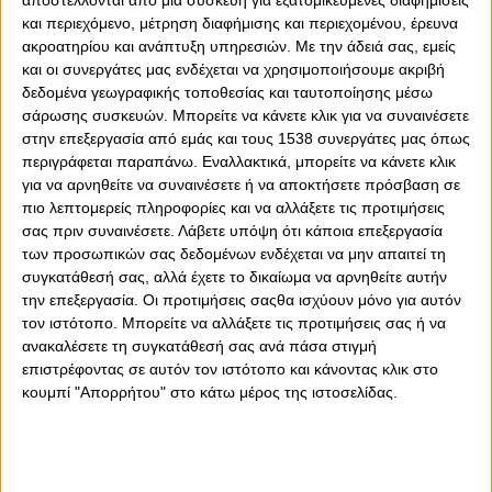
και περιεχόμενο, μέτρηση διαφήμισης και περιεχομένου, έρευνα
ακροατηρίου και ανάπτυξη υπηρεσιών.
Με την άδειά σας, εμείς
και οι συνεργάτες μας ενδέχεται να χρησιμοποιήσουμε ακριβή
δεδομένα γεωγραφικής τοποθεσίας και ταυτοποίησης μέσω
σάρωσης συσκευών. Μπορείτε να κάνετε κλικ για να συναινέσετε
στην επεξεργασία από εμάς και τους 1538 συνεργάτες μας όπως
περιγράφεται παραπάνω. Εναλλακτικά, μπορείτε να κάνετε κλικ
για να αρνηθείτε να συναινέσετε ή να αποκτήσετε πρόσβαση σε
πιο λεπτομερείς πληροφορίες και να αλλάξετε τις προτιμήσεις
σας πριν συναινέσετε.
Λάβετε υπόψη ότι κάποια επεξεργασία
των προσωπικών σας δεδομένων ενδέχεται να μην απαιτεί τη
Τετάρτη, 18 Σεπτεμβρίου 2024 - 17:18
Κυκλοφορεί: «ΘΡΥΛΟΣ είσαι…
συγκατάθεσή σας, αλλά έχετε το δικαίωμα να αρνηθείτε αυτήν
την επεξεργασία. Οι προτιμήσεις σαςθα ισχύουν μόνο για αυτόν
ευρωπαϊκό έχεις!»
τον ιστότοπο. Μπορείτε να αλλάξετε τις προτιμήσεις σας ή να
Το νέο βιβλίο του Διονύση Βερβελέ για την κατάκτηση του
ανακαλέσετε τη συγκατάθεσή σας ανά πάσα στιγμή
Conference League από τον Ολυμπιακό…
επιστρέφοντας σε αυτόν τον ιστότοπο και κάνοντας κλικ στο
κουμπί "Απορρήτου" στο κάτω μέρος της ιστοσελίδας.