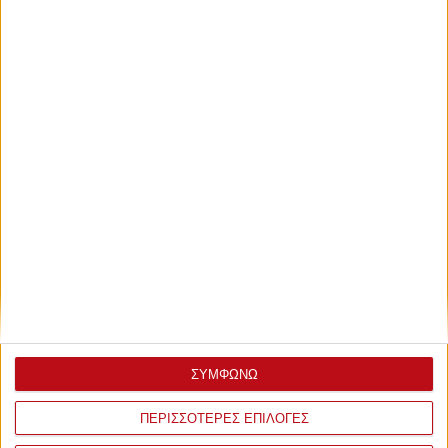
Πέμπτη, 12 Σεπτεμβρίου 2024 - 19:33
Κυκλοφορεί: «ΘΡΥΛΟΣ είσαι…
ευρωπαϊκό έχεις!»
Το νέο βιβλίο του Διονύση Βερβελέ για την κατάκτηση του
Conference League από τον Ολυμπιακό…
ΣΥΜΦΩΝΩ
ΠΕΡΙΣΣΟΤΕΡΕΣ ΕΠΙΛΟΓΕΣ