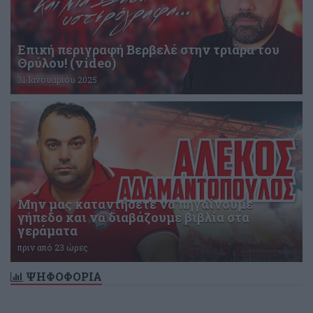
Επική περιγραφή Βερβελέ στην τριάρα του
Θρύλου! (video)
31 Ιανουαρίου 2025
Μην μας καταντήσετε να πηγαίνουμε
γήπεδο και να διαβάζουμε βιβλία στα
γεράματα
πριν από 23 ώρες
ΨΗΦΟΦΟΡΙΑ
Δεν υπάρχει ενεργή δημοσκόπηση