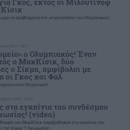
για Γκος, εκτός οι Μιλουτίνοφ
κΚίσικ
ιωμό τα προβλήματα στο «στρατόπεδο» του Ολυμπιακού...
ίου 2023 - 14:21
μείο» ο Ολυμπιακός! Έναν
τός ο ΜακΚίσικ, δύο
ες ο Σίκμα, αμφίβολοι με
 οι Γκος και Φαλ
λήματα στον Ολυμπιακό!
μβρίου 2023 - 18:31
ς στα εγκαίνια του συνδέσμου
κωσίας! (video)
παφές και ΜακΚίσικ παρεβρέθηκαν στα εγκαίνια του
 της Θύρας 7 Λευκωσίας...