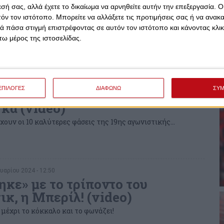
κ: «Ερωτεύτηκα τα πάντα στον
εσή σας, αλλά έχετε το δικαίωμα να αρνηθείτε αυτήν την επεξεργασία. 
ακό»
τόν τον ιστότοπο. Μπορείτε να αλλάξετε τις προτιμήσεις σας ή να ανακα
 πάσα στιγμή επιστρέφοντας σε αυτόν τον ιστότοπο και κάνοντας κλι
μίλησε για την αγάπη του τον Ολυμπιακό και τη δύσκολη
ω μέρος της ιστοσελίδας.
έδρα της Παρτιζάν
ρίου 2024 - 17:39
ΕΠΙΛΟΓΕΣ
ΔΙΑΦΩΝΩ
ΣΥ
ίσικ και Μίλου το Top10 της
κα (video)
χουν οι 10 καλύτερες φάσεις της 19ης αγωνιστικής…
υαρίου 2024 - 12:50
ηκε» με το τρίποντο του
κ, η Μπερίλ! (video)
 μέχρι το κόκκαλο και το φωνάζει!