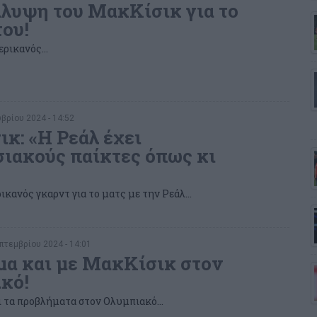
λυψη του ΜακΚίσικ για το
του!
ρικανός...
βρίου 2024 - 14:52
κ: «Η Ρεάλ έχει
ιακούς παίκτες όπως κι
ικανός γκαρντ για το ματς με την Ρεάλ...
τεμβρίου 2024 - 14:01
α και με ΜακΚίσικ στον
κό!
τα προβλήματα στον Ολυμπιακό...