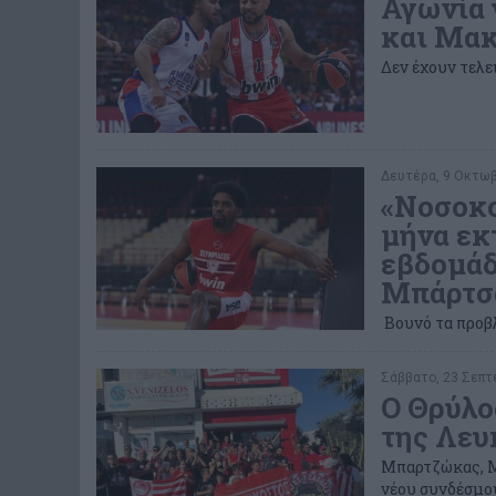
Αγωνία 
και Μα
Δεν έχουν τελε
Δευτέρα, 9 Οκτωβρ
«Νοσοκο
μήνα εκ
εβδομάδ
Μπάρτσα
Βουνό τα προβ
Σάββατο, 23 Σεπτε
Ο Θρύλο
της Λευ
Μπαρτζώκας, Μ
νέου συνδέσμου