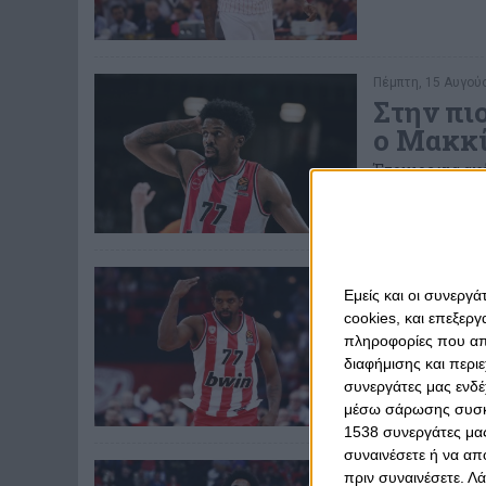
Πέμπτη, 15 Αυγούσ
Στην πι
ο Μακκί
Έτοιμος για ακ
Ολυμπιακό ο Α
Σάββατο, 6 Απριλί
Εμείς και οι συνεργ
Με ΜακΚ
cookies, και επεξε
Στο Νο2 ο Αμερ
πληροφορίες που απο
διαφήμισης και περι
συνεργάτες μας ενδέ
μέσω σάρωσης συσκευ
1538 συνεργάτες μας
συναινέσετε ή να απ
Τετάρτη, 27 Μαρτί
πριν συναινέσετε.
Λά