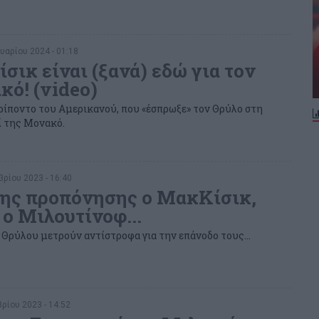
υαρίου 2024 - 01:18
σικ είναι (ξανά) εδώ για τον
κό! (video)
ρίποντο του Αμερικανού, που «έσπρωξε» τον Θρύλο στη
πί της Μονακό.
ρίου 2023 - 16:40
ης προπόνησης ο ΜακΚίσικ,
 ο Μιλουτίνοφ...
υ Θρύλου μετρούν αντίστροφα για την επάνοδο τους...
ρίου 2023 - 14:52