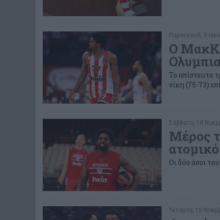
Παρασκευή, 5 Ιανο
Ο ΜακΚί
Ολυμπια
Το απίστευτο τ
νίκη (75-73) ε
Σάββατο, 18 Νοεμβ
Μέρος τ
ατομικό
Οι δύο άσοι το
Τετάρτη, 15 Νοεμβ