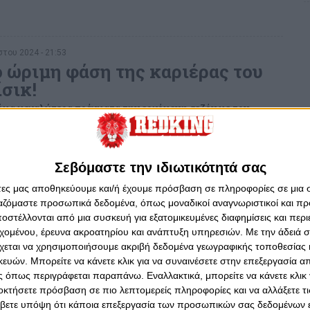
του 2024 - 21:53
ο ώριμη φάση της καριέρας του
σικ!
όμα μεγαλύτερα πράγματα την ερχόμενη σεζόν με τον
μερικανός Κόμπο Γκαρντ.
Σεβόμαστε την ιδιωτικότητά σας
ου 2024 - 13:01
άτες μας αποθηκεύουμε και/ή έχουμε πρόσβαση σε πληροφορίες σε μια
ίσικ το Top10 της Euroleague
ργαζόμαστε προσωπικά δεδομένα, όπως μοναδικοί αναγνωριστικοί και 
ικανός γκαρντ του Θρύλου.
στέλλονται από μια συσκευή για εξατομικευμένες διαφημίσεις και περ
εχομένου, έρευνα ακροατηρίου και ανάπτυξη υπηρεσιών.
Με την άδειά σα
χεται να χρησιμοποιήσουμε ακριβή δεδομένα γεωγραφικής τοποθεσίας 
ών. Μπορείτε να κάνετε κλικ για να συναινέσετε στην επεξεργασία απ
 όπως περιγράφεται παραπάνω. Εναλλακτικά, μπορείτε να κάνετε κλικ γ
οκτήσετε πρόσβαση σε πιο λεπτομερείς πληροφορίες και να αλλάξετε τι
ου 2024 - 11:44
βετε υπόψη ότι κάποια επεξεργασία των προσωπικών σας δεδομένων ε