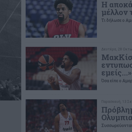
Η αποκά
μέλλον 
Τι δήλωσε ο Αμε
Δευτέρα, 28 Οκτω
ΜακΚίσι
εντυπωσ
εμείς...»
Όσα είπε ο Αμερ
Παρασκευή, 13 Σεπ
Πρόβλημ
Ολυμπια
Συσσωρεύονται 