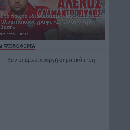
Στο πρώτο «διαγώνισμα» της χρονιάς ο
Ολυμπιακός έγραψε «κάτω από την
βάση»
πριν από 2 μέρες
ΨΗΦΟΦΟΡΙΑ
Δεν υπάρχει ενεργή δημοσκόπηση