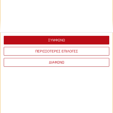
Κυριακή, 7 Νοεμβρίου 2021 - 15:26
Μαζουακού: «Ο Ολυμπιακός μια
χαρά, αλλά το πρωτάθλημα…»
(video)
ΣΥΜΦΩΝΩ
Το αιώνιο… αγκάθι: Το επίπεδο του ελληνικού ποδοσφαίρου. Το
οποίο βεβαίως επί «εξυγίανσης»… ολοένα και πέφτει!
ΠΕΡΙΣΣΟΤΕΡΕΣ ΕΠΙΛΟΓΕΣ
ΔΙΑΦΩΝΩ