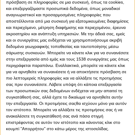
πρόσβαση σε πληροφορίες σε μια συσκευή, όπως τα cookies,
και επεξεργαζόμαστε προσωπικά δεδομένα, όπως μοναδικοί
αναγνωριστικοί και προσαρμοσμένες πληροφορίες που
αποστέλλονται από μια συσκευή για εξατομικευμένες διαφημίσεις
και περιεχόμενο, μέτρηση διαφήμισης και περιεχομένου, έρευνα
ακροατηρίου και ανάπτυξη υπηρεσιών.
Με την άδειά σας, εμείς
και οι συνεργάτες μας ενδέχεται να χρησιμοποιήσουμε ακριβή
δεδομένα γεωγραφικής τοποθεσίας και ταυτοποίησης μέσω
σάρωσης συσκευών. Μπορείτε να κάνετε κλικ για να συναινέσετε
στην επεξεργασία από εμάς και τους 1538 συνεργάτες μας όπως
περιγράφεται παραπάνω. Εναλλακτικά, μπορείτε να κάνετε κλικ
Δευτέρα, 17 Απριλίου 2023 - 20:12
για να αρνηθείτε να συναινέσετε ή να αποκτήσετε πρόσβαση σε
Η Μπεσίκτας αγόρασε τον
πιο λεπτομερείς πληροφορίες και να αλλάξετε τις προτιμήσεις
Μαζουακού
σας πριν συναινέσετε.
Λάβετε υπόψη ότι κάποια επεξεργασία
των προσωπικών σας δεδομένων ενδέχεται να μην απαιτεί τη
Η τουρκική ομάδα ανακοίνωσε την απόκτηση του πρώην
συγκατάθεσή σας, αλλά έχετε το δικαίωμα να αρνηθείτε αυτήν
ποδοσφαιριστή του Ολυμπιακού, Αρτούρ Μαζουακού.
την επεξεργασία. Οι προτιμήσεις σαςθα ισχύουν μόνο για αυτόν
τον ιστότοπο. Μπορείτε να αλλάξετε τις προτιμήσεις σας ή να
ανακαλέσετε τη συγκατάθεσή σας ανά πάσα στιγμή
επιστρέφοντας σε αυτόν τον ιστότοπο και κάνοντας κλικ στο
κουμπί "Απορρήτου" στο κάτω μέρος της ιστοσελίδας.