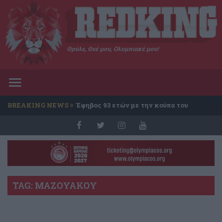
Θρύλε, Θεέ μου, Ολυμπιακέ μου!
Toggle
navigation
BREAKING NEWS
Έφηβος 93 ετών με την κούπα του
Conference
TAG: ΜΑΖΟΥΑΚΟΥ