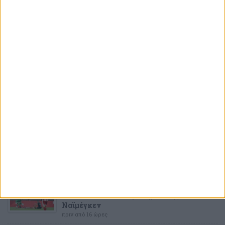
ΤΕΛΕΥΤΑΙΕΣ
ΕΙΔΗΣΕΙΣ
ΑΛΕΚΟΣ ΑΔΑΜΑΝΤΟΠΟΥΛΟΣ
Μόνο λάσπη ξέρετε να πετάτε και μετά
«τρέχετε» να κρυφτείτε σαν λαγοί
πριν από 2 ώρες
ΠΟΔΟΣΦΑΙΡΟ
Επιβεβαίωση από τον Μπόρζες
πριν από 14 ώρες
ΠΟΔΟΣΦΑΙΡΟ
Επιμένουν για τον Μπουράς
πριν από 16 ώρες
ΠΟΔΟΣΦΑΙΡΟ
Αυτό είναι το αδύναμο σημείο της
Ναϊμέγκεν
πριν από 16 ώρες