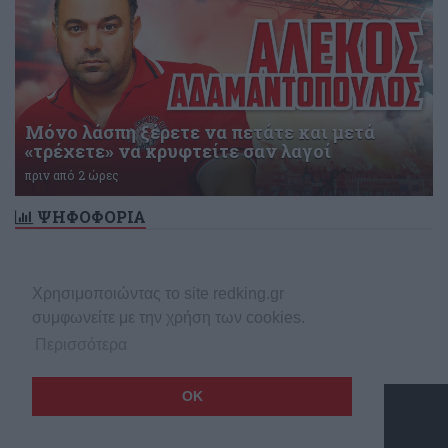
Μόνο λάσπη ξέρετε να πετάτε και μετά
«τρέχετε» να κρυφτείτε σαν λαγοί
πριν από 2 ώρες
ΨΗΦΟΦΟΡΙΑ
Δεν υπάρχει ενεργή δημοσκόπηση
Χρησιμοποιώντας το site redking.gr
συμφωνείτε με την χρήση των cookies.
Περισσότερα
OK
Copyright © 2026 redking.gr
Made by
net
stream