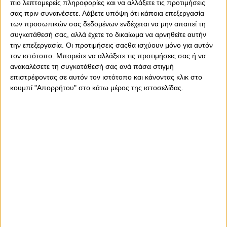
πιο λεπτομερείς πληροφορίες και να αλλάξετε τις προτιμήσεις
σας πριν συναινέσετε.
Λάβετε υπόψη ότι κάποια επεξεργασία
των προσωπικών σας δεδομένων ενδέχεται να μην απαιτεί τη
συγκατάθεσή σας, αλλά έχετε το δικαίωμα να αρνηθείτε αυτήν
την επεξεργασία. Οι προτιμήσεις σαςθα ισχύουν μόνο για αυτόν
τον ιστότοπο. Μπορείτε να αλλάξετε τις προτιμήσεις σας ή να
ανακαλέσετε τη συγκατάθεσή σας ανά πάσα στιγμή
επιστρέφοντας σε αυτόν τον ιστότοπο και κάνοντας κλικ στο
κουμπί "Απορρήτου" στο κάτω μέρος της ιστοσελίδας.
Σάββατο, 8 Απριλίου 2023 - 13:26
Για την πρόκριση και για να
βαφτεί «κόκκινο» το ΓΣΠ!
H διάθεση των εισιτηρίων συνεχίζεται, με όσα έχουν
απομείνει, για τη μεγάλη ανατροπή στον ημιτελικό με την
ΑΕΚ και την πρόκριση στον τελικό που θα γίνει στην Κύπρο!