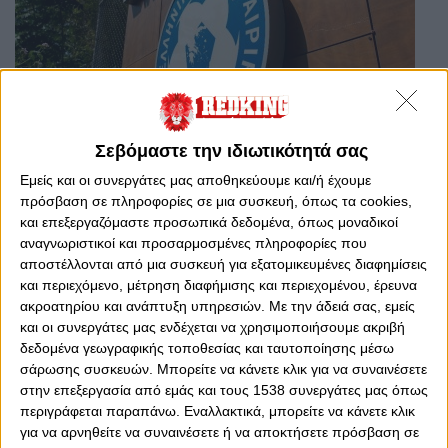
Σεβόμαστε την ιδιωτικότητά σας
Εμείς και οι συνεργάτες μας αποθηκεύουμε και/ή έχουμε
Σάββατο, 8 Απριλίου 2023 - 14:31
πρόσβαση σε πληροφορίες σε μια συσκευή, όπως τα cookies,
Ξεμπροστιάζει την ΕΠΟ η
και επεξεργαζόμαστε προσωπικά δεδομένα, όπως μοναδικοί
Κυπριακή αστυνομία: «Δεν
αναγνωριστικοί και προσαρμοσμένες πληροφορίες που
έχουμε καμία ενημέρωση για
αποστέλλονται από μια συσκευή για εξατομικευμένες διαφημίσεις
τελικό Κυπέλλου»
και περιεχόμενο, μέτρηση διαφήμισης και περιεχομένου, έρευνα
ακροατηρίου και ανάπτυξη υπηρεσιών.
Με την άδειά σας, εμείς
Κωμωδία... Η Κυπριακή Αστυνομία άδειασε την Ομοσπονδία,
και οι συνεργάτες μας ενδέχεται να χρησιμοποιήσουμε ακριβή
βάζοντας... φρένο για το μεγάλο ποδοσφαιρικό ραντεβού στο
δεδομένα γεωγραφικής τοποθεσίας και ταυτοποίησης μέσω
ΓΣΠ...
σάρωσης συσκευών. Μπορείτε να κάνετε κλικ για να συναινέσετε
στην επεξεργασία από εμάς και τους 1538 συνεργάτες μας όπως
περιγράφεται παραπάνω. Εναλλακτικά, μπορείτε να κάνετε κλικ
για να αρνηθείτε να συναινέσετε ή να αποκτήσετε πρόσβαση σε