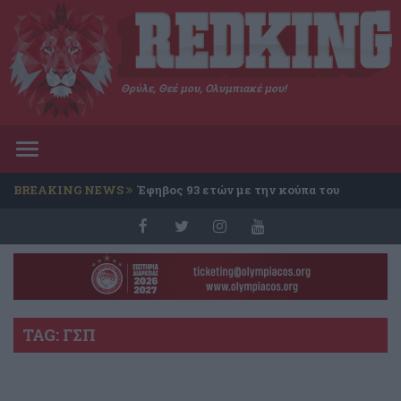
Θρύλε, Θεέ μου, Ολυμπιακέ μου!
Toggle
navigation
BREAKING NEWS
Έφηβος 93 ετών με την κούπα του
Conference
TAG: ΓΣΠ