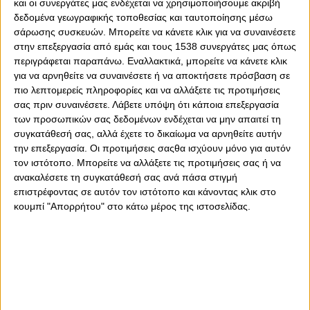
και οι συνεργάτες μας ενδέχεται να χρησιμοποιήσουμε ακριβή
δεδομένα γεωγραφικής τοποθεσίας και ταυτοποίησης μέσω
σάρωσης συσκευών. Μπορείτε να κάνετε κλικ για να συναινέσετε
στην επεξεργασία από εμάς και τους 1538 συνεργάτες μας όπως
περιγράφεται παραπάνω. Εναλλακτικά, μπορείτε να κάνετε κλικ
για να αρνηθείτε να συναινέσετε ή να αποκτήσετε πρόσβαση σε
πιο λεπτομερείς πληροφορίες και να αλλάξετε τις προτιμήσεις
σας πριν συναινέσετε.
Λάβετε υπόψη ότι κάποια επεξεργασία
των προσωπικών σας δεδομένων ενδέχεται να μην απαιτεί τη
συγκατάθεσή σας, αλλά έχετε το δικαίωμα να αρνηθείτε αυτήν
την επεξεργασία. Οι προτιμήσεις σαςθα ισχύουν μόνο για αυτόν
Πέμπτη, 1 Σεπτεμβρίου 2022 - 15:17
τον ιστότοπο. Μπορείτε να αλλάξετε τις προτιμήσεις σας ή να
Αποφασίζει για Καβαλέιρο ο
ανακαλέσετε τη συγκατάθεσή σας ανά πάσα στιγμή
Ολυμπιακός
επιστρέφοντας σε αυτόν τον ιστότοπο και κάνοντας κλικ στο
κουμπί "Απορρήτου" στο κάτω μέρος της ιστοσελίδας.
Φαίνεται να υπάρχει συμφωνία με όλες τις πλευρές για τον
Πορτογάλο εξτρέμ...