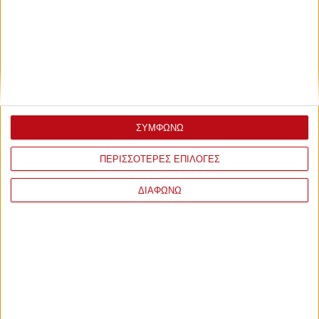
ΣΥΜΦΩΝΩ
ΠΕΡΙΣΣΟΤΕΡΕΣ ΕΠΙΛΟΓΕΣ
ΔΙΑΦΩΝΩ
ΤΕΛΕΥΤΑΙΕΣ
ΕΙΔΗΣΕΙΣ
ΠΟΔΟΣΦΑΙΡΟ
Μαθημένος στην πίεση
πριν από 1 ώρα
ΠΟΔΟΣΦΑΙΡΟ
Ορτέγκα στον Ολυμπιακό: «Θα σας στηρίζω