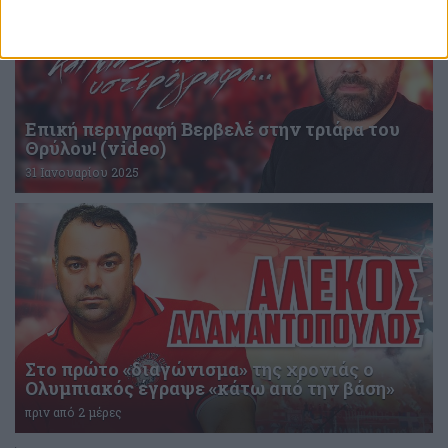
Επική περιγραφή Βερβελέ στην τριάρα του
Θρύλου! (video)
31 Ιανουαρίου 2025
Στο πρώτο «διαγώνισμα» της χρονιάς ο
Ολυμπιακός έγραψε «κάτω από την βάση»
πριν από 2 μέρες