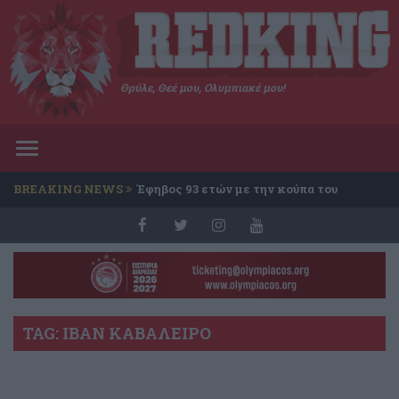
Θρύλε, Θεέ μου, Ολυμπιακέ μου!
Toggle
navigation
BREAKING NEWS
Έφηβος 93 ετών με την κούπα του
Conference
TAG: ΙΒΑΝ ΚΑΒΑΛΕΙΡΟ