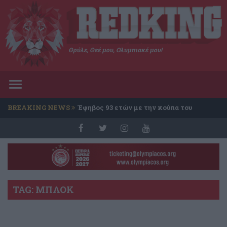
Θρύλε, Θεέ μου, Ολυμπιακέ μου!
Toggle
navigation
BREAKING NEWS
Έφηβος 93 ετών με την κούπα του
Conference
TAG: ΜΠΛΟΚ