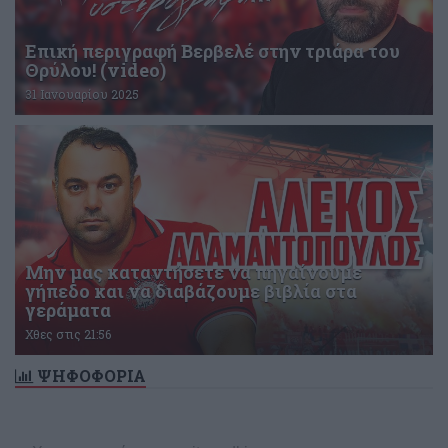
Επική περιγραφή Βερβελέ στην τριάρα του
Θρύλου! (video)
31 Ιανουαρίου 2025
Μην μας καταντήσετε να πηγαίνουμε
γήπεδο και να διαβάζουμε βιβλία στα
γεράματα
Χθες στις 21:56
ΨΗΦΟΦΟΡΙΑ
Δεν υπάρχει ενεργή δημοσκόπηση