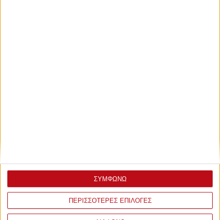
Σάββατο, 5 Νοεμβρίου 2022 - 15:28
Με «Παπ» το Top-10 της
Ευρωλίγκας! (video)
Μία ακόμα «ερυθρόλευκη» παρουσία στο TOP-10 της
Ευρωλίγκας
ΣΥΜΦΩΝΩ
ΠΕΡΙΣΣΟΤΕΡΕΣ ΕΠΙΛΟΓΕΣ