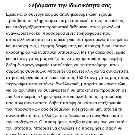
Σεβόμαστε την ιδιωτικότητά σας
Εμείς και οι συνεργάτες μας αποθηκεύουμε και/ή έχουμε
πρόσβαση σε πληροφορίες σε μια συσκευή, όπως τα cookies,
και επεξεργαζόμαστε προσωπικά δεδομένα, όπως μοναδικοί
αναγνωριστικοί και προσαρμοσμένες πληροφορίες που
αποστέλλονται από μια συσκευή για εξατομικευμένες διαφημίσεις
και περιεχόμενο, μέτρηση διαφήμισης και περιεχομένου, έρευνα
ακροατηρίου και ανάπτυξη υπηρεσιών.
Με την άδειά σας, εμείς
και οι συνεργάτες μας ενδέχεται να χρησιμοποιήσουμε ακριβή
δεδομένα γεωγραφικής τοποθεσίας και ταυτοποίησης μέσω
Πέμπτη, 15 Δεκεμβρίου 2022 - 14:40
σάρωσης συσκευών. Μπορείτε να κάνετε κλικ για να συναινέσετε
Στο Top10 της αγωνιστικής η
στην επεξεργασία από εμάς και τους 1538 συνεργάτες μας όπως
τρομερή τάπα του Λούντζη!
περιγράφεται παραπάνω. Εναλλακτικά, μπορείτε να κάνετε κλικ
για να αρνηθείτε να συναινέσετε ή να αποκτήσετε πρόσβαση σε
(video)
πιο λεπτομερείς πληροφορίες και να αλλάξετε τις προτιμήσεις
Το εντυπωσιακό μπλοκ του διεθνή γκαρντ του Θρύλου μπήκε
σας πριν συναινέσετε.
Λάβετε υπόψη ότι κάποια επεξεργασία
στις καλύτερες φάσεις της 13ης «στροφής» της Ευρωλίγκας
των προσωπικών σας δεδομένων ενδέχεται να μην απαιτεί τη
συγκατάθεσή σας, αλλά έχετε το δικαίωμα να αρνηθείτε αυτήν
την επεξεργασία. Οι προτιμήσεις σαςθα ισχύουν μόνο για αυτόν
τον ιστότοπο. Μπορείτε να αλλάξετε τις προτιμήσεις σας ή να
ανακαλέσετε τη συγκατάθεσή σας ανά πάσα στιγμή