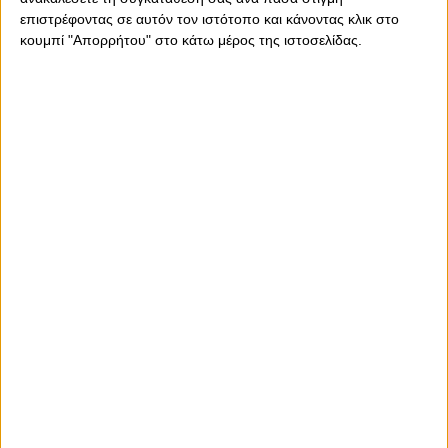
επιστρέφοντας σε αυτόν τον ιστότοπο και κάνοντας κλικ στο
κουμπί "Απορρήτου" στο κάτω μέρος της ιστοσελίδας.
Τρίτη, 13 Δεκεμβρίου 2022 - 21:46
Έσβησε τα... φώτα με
εντυπωσιακό «στοπ» ο Λούντζης!
(video)
Ο Έλληνας γκαρντ έκοψε τον... αέρα στον Κάρσεν Εντουάρτς,
με μία απίστευτη τάπα!