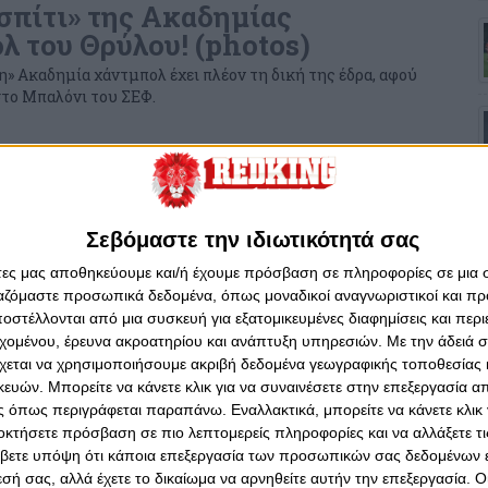
«σπίτι» της Ακαδημίας
λ του Θρύλου! (photos)
» Ακαδημία χάντμπολ έχει πλέον τη δική της έδρα, αφού
στο Μπαλόνι του ΣΕΦ.
υ 2023 - 17:40
στη Νέα Φιλαδέλφεια οι Έφηβοι
Σεβόμαστε την ιδιωτικότητά σας
από τη Νέα Φιλαδέλφεια (33-17) για τους Έφηβους του
άτες μας αποθηκεύουμε και/ή έχουμε πρόσβαση σε πληροφορίες σε μια
ργαζόμαστε προσωπικά δεδομένα, όπως μοναδικοί αναγνωριστικοί και 
στέλλονται από μια συσκευή για εξατομικευμένες διαφημίσεις και περ
εχομένου, έρευνα ακροατηρίου και ανάπτυξη υπηρεσιών.
Με την άδειά σα
χεται να χρησιμοποιήσουμε ακριβή δεδομένα γεωγραφικής τοποθεσίας 
ου 2023 - 12:16
ών. Μπορείτε να κάνετε κλικ για να συναινέσετε στην επεξεργασία απ
α τους Παίδες στο ξεκίνημα της
 όπως περιγράφεται παραπάνω. Εναλλακτικά, μπορείτε να κάνετε κλικ γ
οκτήσετε πρόσβαση σε πιο λεπτομερείς πληροφορίες και να αλλάξετε τι
βετε υπόψη ότι κάποια επεξεργασία των προσωπικών σας δεδομένων ε
Ακαδημίας Χάντμπολ του Ολυμπιακού έχασαν με 28-17 από
εσή σας, αλλά έχετε το δικαίωμα να αρνηθείτε αυτήν την επεξεργασία. 