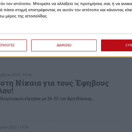
τόν τον ιστότοπο. Μπορείτε να αλλάξετε τις προτιμήσεις σας ή να ανακα
 πάσα στιγμή επιστρέφοντας σε αυτόν τον ιστότοπο και κάνοντας κλι
ω μέρος της ιστοσελίδας.
βρίου 2022 - 00:06
η Σαλαμίνα για τους Παμπαίδες
λου!
ου Ολυμπιακού νίκησαν με 35-25 τον Ο.Χ.Χ.Κ. Σαλαμίνας...
ΕΠΙΛΟΓΕΣ
ΔΙΑΦΩΝΩ
ΣΥ
βρίου 2022 - 00:06
 στη Νίκαια για τους Έφηβους
λου!
Ολυμπιακού νίκησαν με 26-22 τον Άρη Νίκαιας...
ρίου 2022 - 19:36