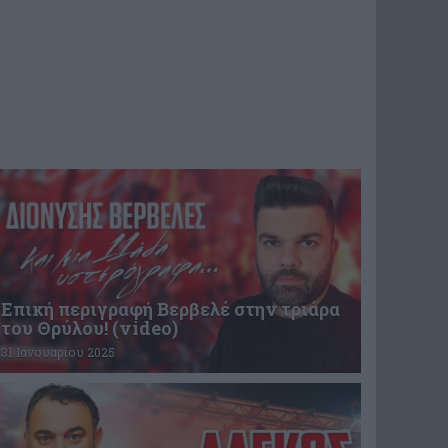
Επική περιγραφή Βερβελέ στην τριάρα
του Θρύλου! (video)
31 Ιανουαρίου 2025