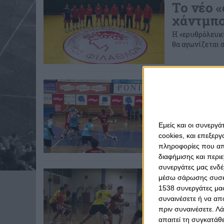
Το νέο 
χάντμπο
Η «ερυθρόλευκη
θα αγωνίζεται 
Κυριακή, 5 Μαρτίο
Εύκολα 
Άνετο πέρασμα 
Ολυμπιακού…
Εμείς και οι συνεργ
cookies, και επεξε
πληροφορίες που απο
διαφήμισης και περι
συνεργάτες μας ενδέ
Τρίτη, 24 Ιανουαρί
μέσω σάρωσης συσκευ
Ήττα γι
1538 συνεργάτες μας
Β Φάσης
συναινέσετε ή να απ
πριν συναινέσετε.
Λά
Οι Παίδες της 
απαιτεί τη συγκατάθ
την ΑΕΚ.