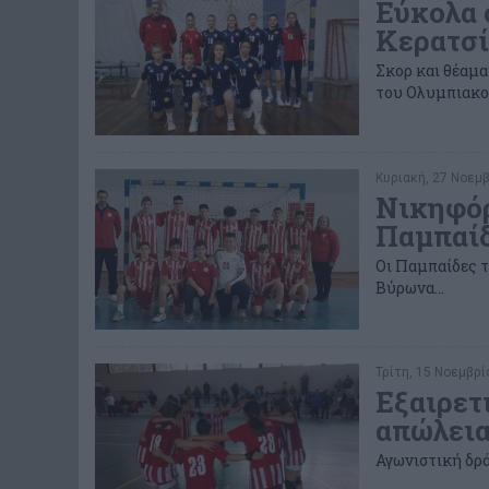
Εύκολα 
Κερατσί
Σκορ και θέαμ
του Ολυμπιακο
Κυριακή, 27 Νοεμβ
Νικηφόρ
Παμπαίδ
Οι Παμπαίδες τ
Βύρωνα...
Τρίτη, 15 Νοεμβρί
Εξαιρετ
απώλεια
Αγωνιστική δρά