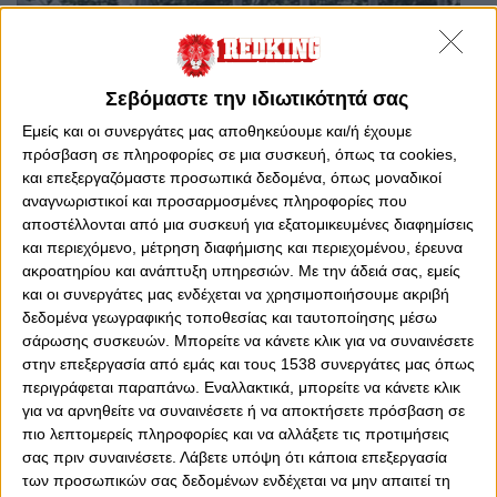
Σεβόμαστε την ιδιωτικότητά σας
Εμείς και οι συνεργάτες μας αποθηκεύουμε και/ή έχουμε
πρόσβαση σε πληροφορίες σε μια συσκευή, όπως τα cookies,
και επεξεργαζόμαστε προσωπικά δεδομένα, όπως μοναδικοί
αναγνωριστικοί και προσαρμοσμένες πληροφορίες που
αποστέλλονται από μια συσκευή για εξατομικευμένες διαφημίσεις
και περιεχόμενο, μέτρηση διαφήμισης και περιεχομένου, έρευνα
Τρίτη, 6 Φεβρουαρίου 2024 - 20:44
ακροατηρίου και ανάπτυξη υπηρεσιών.
Με την άδειά σας, εμείς
Εκδικάστηκε η προσφυγή στο
και οι συνεργάτες μας ενδέχεται να χρησιμοποιήσουμε ακριβή
CAS
δεδομένα γεωγραφικής τοποθεσίας και ταυτοποίησης μέσω
σάρωσης συσκευών. Μπορείτε να κάνετε κλικ για να συναινέσετε
Εμπεριστατωμένη και πολύωρη η διαδικασία της υπόθεσης
στην επεξεργασία από εμάς και τους 1538 συνεργάτες μας όπως
Χουάνκαρ (Ολυμπιακός-Παναθηναϊκός), απόφαση σε ένα μήνα.
περιγράφεται παραπάνω. Εναλλακτικά, μπορείτε να κάνετε κλικ
για να αρνηθείτε να συναινέσετε ή να αποκτήσετε πρόσβαση σε
πιο λεπτομερείς πληροφορίες και να αλλάξετε τις προτιμήσεις
σας πριν συναινέσετε.
Λάβετε υπόψη ότι κάποια επεξεργασία
των προσωπικών σας δεδομένων ενδέχεται να μην απαιτεί τη