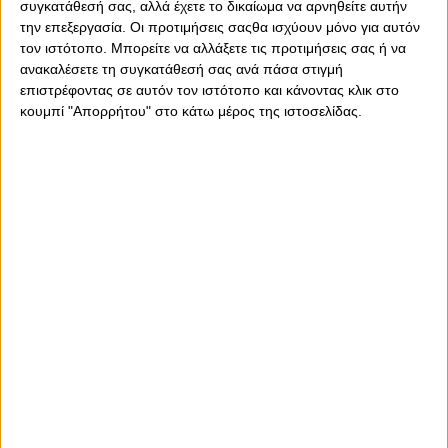
συγκατάθεσή σας, αλλά έχετε το δικαίωμα να αρνηθείτε αυτήν
την επεξεργασία. Οι προτιμήσεις σαςθα ισχύουν μόνο για αυτόν
τον ιστότοπο. Μπορείτε να αλλάξετε τις προτιμήσεις σας ή να
ανακαλέσετε τη συγκατάθεσή σας ανά πάσα στιγμή
επιστρέφοντας σε αυτόν τον ιστότοπο και κάνοντας κλικ στο
κουμπί "Απορρήτου" στο κάτω μέρος της ιστοσελίδας.
Σάββατο, 6 Ιανουαρίου 2024 - 20:48
Στην Ελλάδα διακοπή και ματς
στα χαρτιά, στην Κύπρο
συνεχίζεται το ματς!
Κροτίδα στο 1 μέτρο όχι στα δέκα, αλλά ο αγώνας 
συνεχίστηκε…