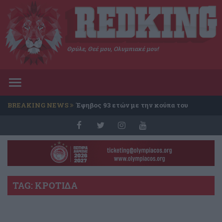
Θρύλε, Θεέ μου, Ολυμπιακέ μου!
Toggle
navigation
BREAKING NEWS
Έφηβος 93 ετών με την κούπα του
Conference
TAG: ΚΡΟΤΙΔΑ