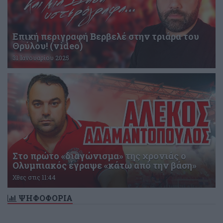
Επική περιγραφή Βερβελέ στην τριάρα του
Θρύλου! (video)
31 Ιανουαρίου 2025
Στο πρώτο «διαγώνισμα» της χρονιάς ο
Ολυμπιακός έγραψε «κάτω από την βάση»
Χθες στις 11:44
ΨΗΦΟΦΟΡΙΑ
Δεν υπάρχει ενεργή δημοσκόπηση