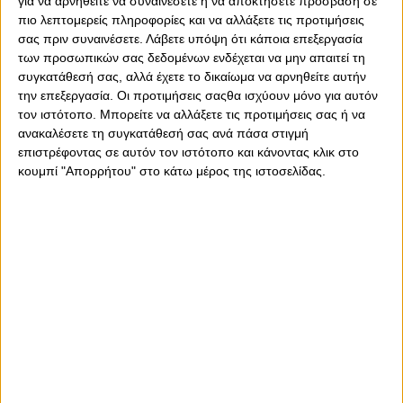
για να αρνηθείτε να συναινέσετε ή να αποκτήσετε πρόσβαση σε
πιο λεπτομερείς πληροφορίες και να αλλάξετε τις προτιμήσεις
σας πριν συναινέσετε.
Λάβετε υπόψη ότι κάποια επεξεργασία
των προσωπικών σας δεδομένων ενδέχεται να μην απαιτεί τη
συγκατάθεσή σας, αλλά έχετε το δικαίωμα να αρνηθείτε αυτήν
την επεξεργασία. Οι προτιμήσεις σαςθα ισχύουν μόνο για αυτόν
τον ιστότοπο. Μπορείτε να αλλάξετε τις προτιμήσεις σας ή να
ανακαλέσετε τη συγκατάθεσή σας ανά πάσα στιγμή
επιστρέφοντας σε αυτόν τον ιστότοπο και κάνοντας κλικ στο
κουμπί "Απορρήτου" στο κάτω μέρος της ιστοσελίδας.
Τετάρτη, 1 Φεβρουαρίου 2023 - 16:05
Λονγκ στο redking.gr:
«Παθιασμένος, επιθετικά
ευέλικτος και θα πετύχει στον
Ολυμπιακό ο Κανός!»
Ο ρεπόρτερ της Μπρέντφορντ στο «Sky Sports» αναλύει τον
Iσπανό εξτρέμ, που απέκτησε ο Ολυμπιακός, μιλώντας στο
redking.gr