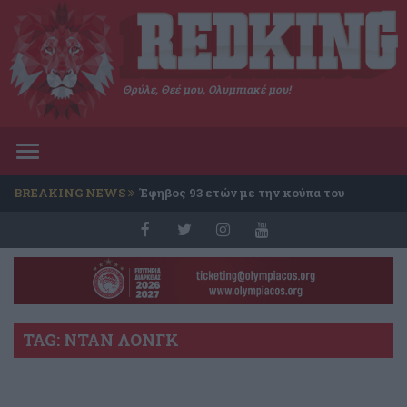
Θρύλε, Θεέ μου, Ολυμπιακέ μου!
Toggle
navigation
BREAKING NEWS
Έφηβος 93 ετών με την κούπα του
Conference
TAG: ΝΤΑΝ ΛΟΝΓΚ